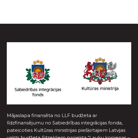
Mājaslapa finansēta no LLF budžeta ar
līdzfinansējumu no Sabiedrības integrācijas fonda,
pateicoties Kultūras ministrijas piešķirtajiem Latvijas
valsts budžeta līdzekļiem projekta “Lauku kopienas –