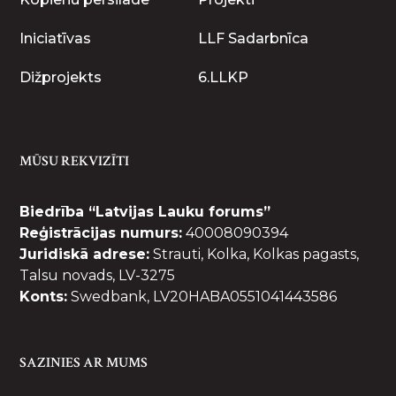
Iniciatīvas
LLF Sadarbnīca
Dižprojekts
6.LLKP
MŪSU REKVIZĪTI
Biedrība “Latvijas Lauku forums”
Reģistrācijas numurs:
40008090394
Juridiskā adrese:
Strauti, Kolka, Kolkas pagasts,
Talsu novads, LV-3275
Konts:
Swedbank, LV20HABA0551041443586
SAZINIES AR MUMS