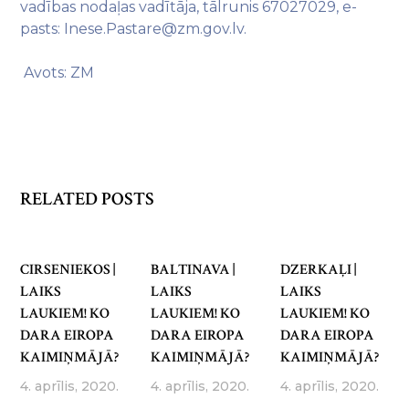
vadības nodaļas vadītāja, tālrunis 67027029, e-
pasts: Inese.Pastare@zm.gov.lv.
Avots: ZM
RELATED POSTS
CIRSENIEKOS |
BALTINAVA |
DZERKAĻI |
LAIKS
LAIKS
LAIKS
LAUKIEM! KO
LAUKIEM! KO
LAUKIEM! KO
DARA EIROPA
DARA EIROPA
DARA EIROPA
KAIMIŅMĀJĀ?
KAIMIŅMĀJĀ?
KAIMIŅMĀJĀ?
4. aprīlis, 2020.
4. aprīlis, 2020.
4. aprīlis, 2020.