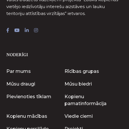
vietējo iedzīvotāju interešu aizstāves un lauku
teritoriju attīstības virzītājas” ietvaros.
NODERĪGI
Par mums
Rīcības grupas
Mūsu draugi
Mūsu biedri
Pievienoties tīklam
Kopienu
pamatinformācija
Kopienu mācības
Viedie ciemi
Kopienu persilāde
Projekti