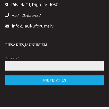
Pils iela 21, Rīga, LV- 1050
+371 28855427
info@laukuforums.lv
PIESAKIES JAUNUMIEM
E-pasts
*
PIETEIKTIES