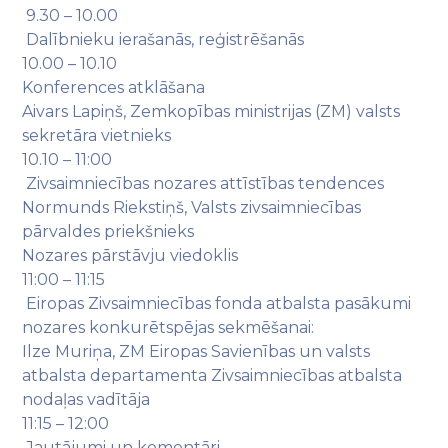
9.30 – 10.00
Dalībnieku ierašanās, reģistrēšanās
10.00 – 10.10
Konferences atklāšana
Aivars Lapiņš, Zemkopības ministrijas (ZM) valsts
sekretāra vietnieks
10.10 – 11:00
Zivsaimniecības nozares attīstības tendences
Normunds Riekstiņš, Valsts zivsaimniecības
pārvaldes priekšnieks
Nozares pārstāvju viedoklis
11:00 – 11:15
Eiropas Zivsaimniecības fonda atbalsta pasākumi
nozares konkurētspējas sekmēšanai:
Ilze Muriņa, ZM Eiropas Savienības un valsts
atbalsta departamenta Zivsaimniecības atbalsta
nodaļas vadītāja
11:15 – 12:00
Jautājumi un komentāri