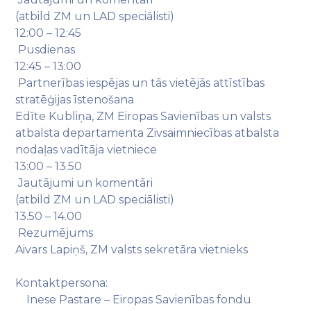
(atbild ZM un LAD speciālisti)
12:00 – 12:45
Pusdienas
12:45 – 13:00
Partnerības iespējas un tās vietējās attīstības
stratēģijas īstenošana
Edīte Kubliņa, ZM Eiropas Savienības un valsts
atbalsta departamenta Zivsaimniecības atbalsta
nodaļas vadītāja vietniece
13:00 – 13.50
Jautājumi un komentāri
(atbild ZM un LAD speciālisti)
13.50 – 14.00
Rezumējums
Aivars Lapiņš, ZM valsts sekretāra vietnieks
Kontaktpersona:
Inese Pastare – Eiropas Savienības fondu