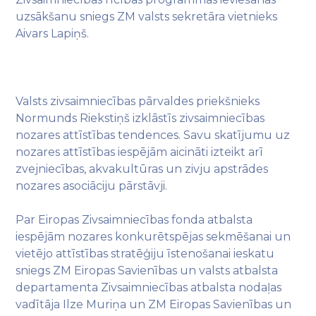
uzsākšanu sniegs ZM valsts sekretāra vietnieks
Aivars Lapiņš.
Valsts zivsaimniecības pārvaldes priekšnieks
Normunds Riekstiņš izklāstīs zivsaimniecības
nozares attīstības tendences. Savu skatījumu uz
nozares attīstības iespējām aicināti izteikt arī
zvejniecības, akvakultūras un zivju apstrādes
nozares asociāciju pārstāvji.
Par Eiropas Zivsaimniecības fonda atbalsta
iespējām nozares konkurētspējas sekmēšanai un
vietējo attīstības stratēģiju īstenošanai ieskatu
sniegs ZM Eiropas Savienības un valsts atbalsta
departamenta Zivsaimniecības atbalsta nodaļas
vadītāja Ilze Muriņa un ZM Eiropas Savienības un