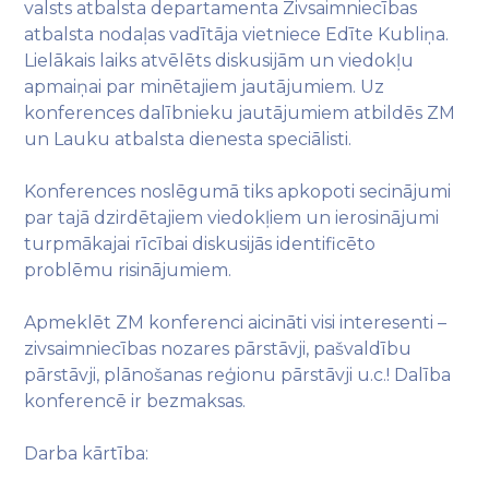
valsts atbalsta departamenta Zivsaimniecības
atbalsta nodaļas vadītāja vietniece Edīte Kubliņa.
Lielākais laiks atvēlēts diskusijām un viedokļu
apmaiņai par minētajiem jautājumiem. Uz
konferences dalībnieku jautājumiem atbildēs ZM
un Lauku atbalsta dienesta speciālisti.
Konferences noslēgumā tiks apkopoti secinājumi
par tajā dzirdētajiem viedokļiem un ierosinājumi
turpmākajai rīcībai diskusijās identificēto
problēmu risinājumiem.
Apmeklēt ZM konferenci aicināti visi interesenti –
zivsaimniecības nozares pārstāvji, pašvaldību
pārstāvji, plānošanas reģionu pārstāvji u.c.! Dalība
konferencē ir bezmaksas.
Darba kārtība: