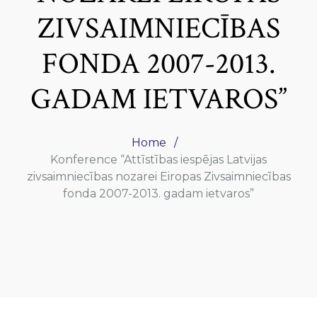
ZIVSAIMNIECĪBAS
FONDA 2007-2013.
GADAM IETVAROS”
Home
Konference “Attīstības iespējas Latvijas
zivsaimniecības nozarei Eiropas Zivsaimniecības
fonda 2007-2013. gadam ietvaros”