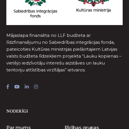
Mājaslapa finansēta no LLF budžeta ar
līdzfinansējumu no Sabiedrības integrācijas fonda,
pateicoties Kultūras ministrijas piešķirtajiem Latvijas
valsts budžeta līdzekļiem projekta “Lauku kopienas –
vietējo iedzīvotāju interešu aizstāves un lauku
teritoriju attīstības virzītājas” ietvaros.
NODERĪGI
Par mums
Rīcības grupas