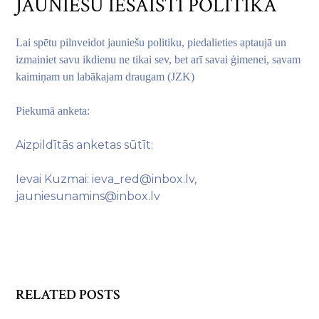
JAUNIEŠU IESAISTI POLITIKĀ
Lai spētu pilnveidot jauniešu politiku, piedalieties aptaujā un
izmainiet savu ikdienu ne tikai sev, bet arī savai ģimenei, savam
kaimiņam un labākajam draugam (JZK)
Piekumā anketa:
Aizpildītās anketas sūtīt:
Ievai Kuzmai: ieva_red@inbox.lv,
jauniesunamins@inbox.lv
RELATED POSTS