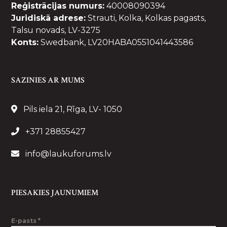
Reģistrācijas numurs:
40008090394
Juridiskā adrese:
Strauti, Kolka, Kolkas pagasts,
Talsu novads, LV-3275
Konts:
Swedbank, LV20HABA0551041443586
SAZINIES AR MUMS
Pils iela 21, Rīga, LV- 1050
+371 28855427
info@laukuforums.lv
PIESAKIES JAUNUMIEM
E-pasts
*