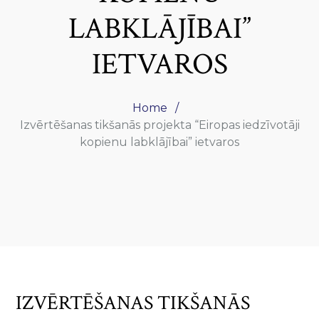
LABKLĀJĪBAI”
IETVAROS
Home
Izvērtēšanas tikšanās projekta “Eiropas iedzīvotāji
kopienu labklājībai” ietvaros
IZVĒRTĒŠANAS TIKŠANĀS