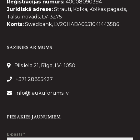
Reģistrācijas numurs:
40008090394
Juridiskā adrese:
Strauti, Kolka, Kolkas pagasts,
Talsu novads, LV-3275
Konts:
Swedbank, LV20HABA0551041443586
SAZINIES AR MUMS
Pils iela 21, Rīga, LV- 1050
+371 28855427
info@laukuforums.lv
PIESAKIES JAUNUMIEM
E-pasts
*