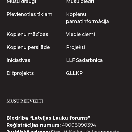
Mūsu draugi
Mūsu biedri
Pievienoties tīklam
Kopienu
pamatinformācija
Kopienu mācības
Viedie ciemi
Kopienu persilāde
Projekti
Iniciatīvas
LLF Sadarbnīca
Dižprojekts
6.LLKP
MŪSU REKVIZĪTI
Biedrība “Latvijas Lauku forums”
Reģistrācijas numurs:
40008090394