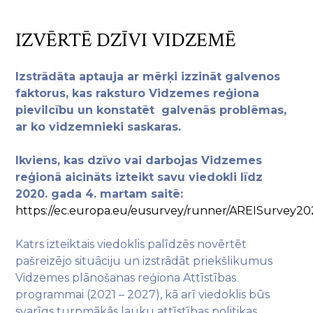
IZVĒRTĒ DZĪVI VIDZEMĒ
Izstrādāta aptauja ar mērķi izzināt galvenos
faktorus, kas raksturo Vidzemes reģiona
pievilcību un konstatēt galvenās problēmas,
ar ko vidzemnieki saskaras.
Ikviens, kas dzīvo vai darbojas Vidzemes
reģionā aicināts izteikt savu viedokli līdz
2020. gada 4. martam saitē:
https://ec.europa.eu/eusurvey/runner/AREISurvey2
Katrs izteiktais viedoklis palīdzēs novērtēt
pašreizējo situāciju un izstrādāt priekšlikumus
Vidzemes plānošanas reģiona Attīstības
programmai (2021 – 2027), kā arī viedoklis būs
svarīgs turpmākās lauku attīstības politikas