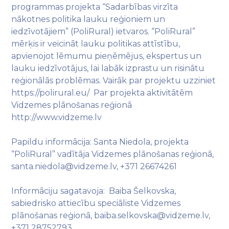
programmas projekta “Sadarbības virzīta
nākotnes politika lauku reģioniem un
iedzīvotājiem” (PoliRural) ietvaros. “PoliRural”
mērķis ir veicināt lauku politikas attīstību,
apvienojot lēmumu pieņēmējus, ekspertus un
lauku iedzīvotājus, lai labāk izprastu un risinātu
reģionālās problēmas. Vairāk par projektu uzziniet
https://polirural.eu/ Par projekta aktivitātēm
Vidzemes plānošanas reģionā
http://www.vidzeme.lv
Papildu informācija: Santa Niedola, projekta
“PoliRural” vadītāja Vidzemes plānošanas reģionā,
santa.niedola@vidzeme.lv, +371 26674261
Informāciju sagatavoja: Baiba Šelkovska,
sabiedrisko attiecību speciāliste Vidzemes
plānošanas reģionā, baiba.selkovska@vidzeme.lv,
+371 28752793