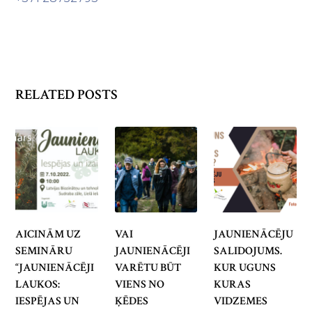
RELATED POSTS
AICINĀM UZ
VAI
JAUNIENĀCĒJU
SEMINĀRU
JAUNIENĀCĒJI
SALIDOJUMS.
“JAUNIENĀCĒJI
VARĒTU BŪT
KUR UGUNS
LAUKOS:
VIENS NO
KURAS
IESPĒJAS UN
ĶĒDES
VIDZEMES