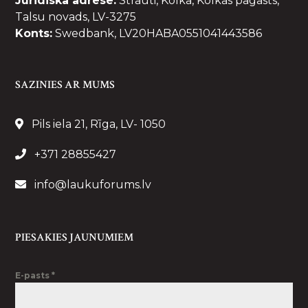
Juridiskā adrese:
Strauti, Kolka, Kolkas pagasts,
Talsu novads, LV-3275
Konts:
Swedbank, LV20HABA0551041443586
SAZINIES AR MUMS
Pils iela 21, Rīga, LV- 1050
+371 28855427
info@laukuforums.lv
PIESAKIES JAUNUMIEM
E-pasts
*