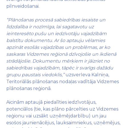
pilnveidošanai.
“Plānošanas procesā sabiedrības iesaiste un
līdzdalība ir nozīmīga, lai sagatavotu uz
ieinteresēto pušu un iedzīvotāju vajadzībām
balstītu dokumentu. Ar šo aptauju vēlamies
apzināt esošās vajadzības un problēmas, ar ko
saskaras Vidzemes reģionā dzīvojošie un ikdienā
strādājošie. Dokumentu mērķiem ir jāizriet no
sabiedrības vajadzībām, tāpēc ir svarīgs dažādu
grupu paustais viedoklis,”
uzsverIeva Kalniņa,
Teritoriālās plānošanas nodaļas vadītāja Vidzemes
plānošanas reģionā.
Aicinām aptaujā piedalīties iedzīvotājus,
potenciālos (tie, kas plāno pārcelties uz Vidzemes
reģionu vai uzsākt uzņēmējdarbību) un jau
esošos jaunienācējus, lauksaimniekus, uzņēmējus,