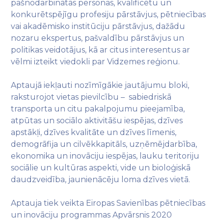
pašnodarbinātās personas, kvalificētu un
konkurētspējīgu profesiju pārstāvjus, pētniecības
vai akadēmisko institūciju pārstāvjus, dažādu
nozaru ekspertus, pašvaldību pārstāvjus un
politikas veidotājus, kā ar citus interesentus ar
vēlmi izteikt viedokli par Vidzemes reģionu.
Aptaujā iekļauti nozīmīgākie jautājumu bloki,
raksturojot vietas pievilcību – sabiedriskā
transporta un citu pakalpojumu pieejamība,
atpūtas un sociālo aktivitāšu iespējas, dzīves
apstākļi, dzīves kvalitāte un dzīves līmenis,
demogrāfija un cilvēkkapitāls, uzņēmējdarbība,
ekonomika un inovāciju iespējas, lauku teritoriju
sociālie un kultūras aspekti, vide un bioloģiskā
daudzveidība, jaunienācēju loma dzīves vietā.
Aptauja tiek veikta Eiropas Savienības pētniecības
un inovāciju programmas Apvārsnis 2020