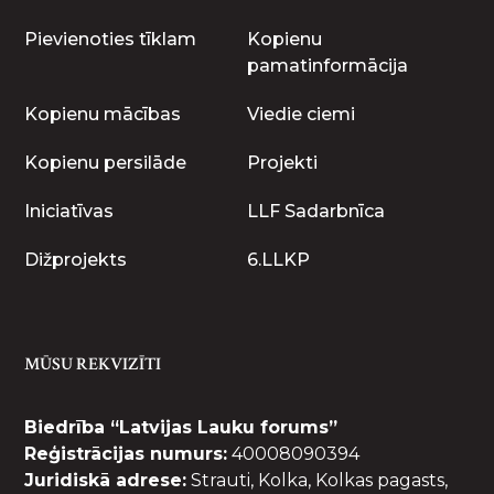
Pievienoties tīklam
Kopienu
pamatinformācija
Kopienu mācības
Viedie ciemi
Kopienu persilāde
Projekti
Iniciatīvas
LLF Sadarbnīca
Dižprojekts
6.LLKP
MŪSU REKVIZĪTI
Biedrība “Latvijas Lauku forums”
Reģistrācijas numurs:
40008090394
Juridiskā adrese:
Strauti, Kolka, Kolkas pagasts,