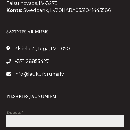
Talsu novads, LV-3275
Konts:
Swedbank, LV20HABA0551041443586
SAZINIES AR MUMS
Pils iela 21, Rīga, LV- 1050
+371 28855427
info@laukuforums.lv
PIESAKIES JAUNUMIEM
E-pasts
*