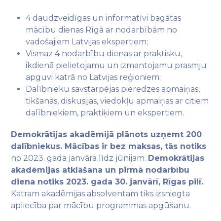
4 daudzveidīgas un informatīvi bagātas
mācību dienas Rīgā ar nodarbībām no
vadošajiem Latvijas ekspertiem;
Vismaz 4 nodarbību dienas ar praktisku,
ikdienā pielietojamu un izmantojamu prasmju
apguvi katrā no Latvijas reģioniem;
Dalībnieku savstarpējas pieredzes apmaiņas,
tikšanās, diskusijas, viedokļu apmaiņas ar citiem
dalībniekiem, praktiķiem un ekspertiem.
Demokrātijas akadēmijā plānots uzņemt 200
dalībniekus. Mācības ir bez maksas, tās notiks
no 2023. gada janvāra līdz jūnijam.
Demokrātijas
akadēmijas atklāšana un pirmā nodarbību
diena notiks 2023. gada 30. janvārī, Rīgas pilī.
Katram akadēmijas absolventam tiks izsniegta
apliecība par mācību programmas apgūšanu.