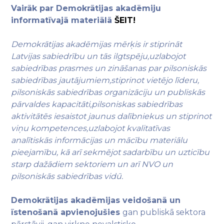
Vairāk par Demokrātijas akadēmiju
informatīvajā materiālā
ŠEIT!
Demokrātijas akadēmijas mērķis ir
stiprināt
Latvijas sabiedrību un tās ilgtspēju,uzlabojot
sabiedrības prasmes un zināšanas par pilsoniskās
sabiedrības jautājumiem,stiprinot vietējo līderu,
pilsoniskās sabiedrības organizāciju un publiskās
pārvaldes kapacitāti,pilsoniskas sabiedrības
aktivitātēs iesaistot jaunus dalībniekus un stiprinot
viņu kompetences,uzlabojot kvalitatīvas
analītiskās informācijas un mācību materiālu
pieejamību, k
ā arī
sekmējot sadarbību un uzticību
starp dažādiem sektoriem un arī NVO un
pilsoniskās sabiedrības vidū.
Demokrātijas akadēmijas veidošanā un
īstenošanā apvienojušies
gan publiskā sektora