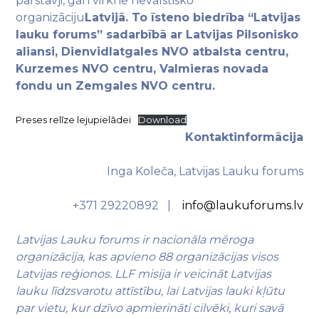
pārstāvji, gan virkne nevalstisko
organizāciju
Latvijā. To īsteno biedrība “Latvijas
lauku forums” sadarbībā ar Latvijas Pilsonisko
aliansi, Dienvidlatgales NVO atbalsta centru,
Kurzemes NVO centru, Valmieras novada
fondu un Zemgales NVO centru.
Preses relīze lejupielādei
Download
Kontaktinformācija
Inga Koleča, Latvijas Lauku forums
+371 29220892 |
info@laukuforums.lv
Latvijas Lauku forums ir nacionāla mēroga
organizācija, kas apvieno 88 organizācijas visos
Latvijas reģionos. LLF misija ir veicināt Latvijas
lauku līdzsvarotu attīstību, lai Latvijas lauki kļūtu
par vietu, kur dzīvo apmierināti cilvēki, kuri savā