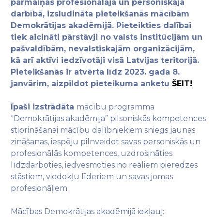
pārmaiņas profesionālajā un personiskajā
darbībā,
izsludināta pieteikšanās mācībām
Demokrātijas akadēmijā. Pieteikties dalībai
tiek aicināti pārstāvji no valsts institūcijām un
pašvaldībām, nevalstiskajām organizācijām,
kā arī aktīvi iedzīvotāji visā Latvijas teritorijā.
Pieteikšanās ir atvērta līdz 2023. gada 8.
janvārim, aizpildot pieteikuma anketu
ŠEIT!
Īpaši izstrādāta
mācību programma
“Demokrātijas akadēmija” pilsoniskās kompetences
stiprināšanai mācību dalībniekiem sniegs jaunas
zināšanas, iespēju pilnveidot savas personiskās un
profesionālās kompetences, uzdrošināties
līdzdarboties, iedvesmoties no reāliem pieredzes
stāstiem, viedokļu līderiem un savas jomas
profesionāļiem.
Mācības Demokrātijas akadēmijā iekļauj: