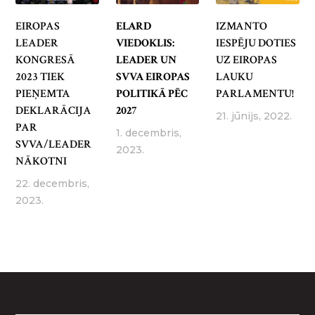
EIROPAS
ELARD
IZMANTO
LEADER
VIEDOKLIS:
IESPĒJU DOTIES
KONGRESĀ
LEADER UN
UZ EIROPAS
2023 TIEK
SVVA EIROPAS
LAUKU
PIEŅEMTA
POLITIKĀ PĒC
PARLAMENTU!
DEKLARĀCIJA
2027
21. jūnijs, 2022.
PAR
1. decembris,
SVVA/LEADER
2023.
NĀKOTNI
22. decembris,
2023.