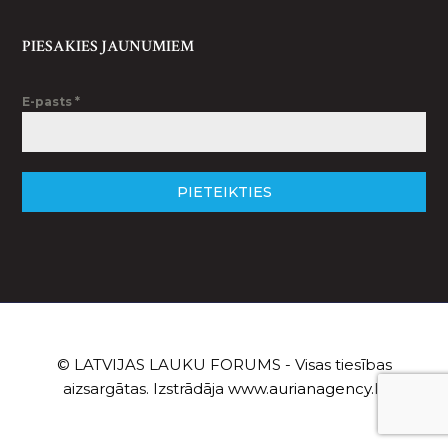
PIESAKIES JAUNUMIEM
E-pasts
*
PIETEIKTIES
© LATVIJAS LAUKU FORUMS - Visas tiesības
aizsargātas. Izstrādāja
www.aurianagency.lv