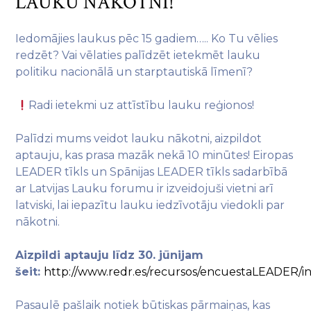
LAUKU NĀKOTNI!
Iedomājies laukus pēc 15 gadiem….. Ko Tu vēlies
redzēt? Vai vēlaties palīdzēt ietekmēt lauku
politiku nacionālā un starptautiskā līmenī?
Radi ietekmi uz attīstību lauku reģionos!
Palīdzi mums veidot lauku nākotni, aizpildot
aptauju, kas prasa mazāk nekā 10 minūtes! Eiropas
LEADER tīkls un Spānijas LEADER tīkls sadarbībā
ar Latvijas Lauku forumu ir izveidojuši vietni arī
latviski, lai iepazītu lauku iedzīvotāju viedokli par
nākotni.
Aizpildi aptauju līdz 30. jūnijam
šeit:
http://www.redr.es/recursos/encuestaLEADER/in
Pasaulē pašlaik notiek būtiskas pārmaiņas, kas