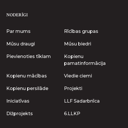
NODERĪGI
Par mums
Rīcības grupas
Mūsu draugi
Mūsu biedri
Pievienoties tīklam
Kopienu
pamatinformācija
Kopienu mācības
Viedie ciemi
Kopienu persilāde
Projekti
Iniciatīvas
LLF Sadarbnīca
Dižprojekts
6.LLKP