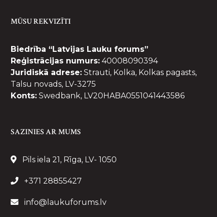
MŪSU REKVIZĪTI
Biedrība “Latvijas Lauku forums”
Reģistrācijas numurs:
40008090394
Juridiskā adrese:
Strauti, Kolka, Kolkas pagasts,
Talsu novads, LV-3275
Konts:
Swedbank, LV20HABA0551041443586
SAZINIES AR MUMS
Pils iela 21, Rīga, LV- 1050
+371 28855427
info@laukuforums.lv