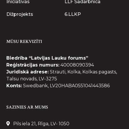
Iniciatīvas
LLF Sadarbnīca
Dižprojekts
6.LLKP
MŪSU REKVIZĪTI
Biedrība “Latvijas Lauku forums”
Reģistrācijas numurs:
40008090394
Juridiskā adrese:
Strauti, Kolka, Kolkas pagasts,
Talsu novads, LV-3275
Konts:
Swedbank, LV20HABA0551041443586
SAZINIES AR MUMS
Pils iela 21, Rīga, LV- 1050