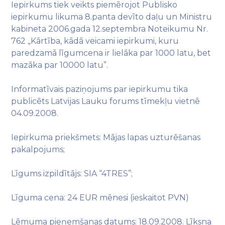
Iepirkums tiek veikts piemērojot Publisko
iepirkumu likuma 8.panta devīto daļu un Ministru
kabineta 2006.gada 12.septembra Noteikumu Nr.
762 „Kārtība, kādā veicami iepirkumi, kuru
paredzamā līgumcena ir lielāka par 1000 latu, bet
mazāka par 10000 latu”.
Informatīvais paziņojums par iepirkumu tika
publicēts Latvijas Lauku forums tīmekļu vietnē
04.09.2008.
Iepirkuma priekšmets: Mājas lapas uzturēšanas
pakalpojums;
Līgums izpildītājs: SIA “4TRES”;
Līguma cena: 24 EUR mēnesi (ieskaitot PVN)
Lēmuma pieņemšanas datums: 18.09.2008. Līksna