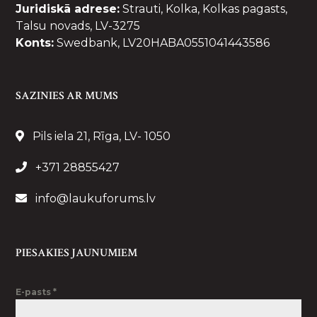
Juridiskā adrese:
Strauti, Kolka, Kolkas pagasts,
Talsu novads, LV-3275
Konts:
Swedbank, LV20HABA0551041443586
SAZINIES AR MUMS
Pils iela 21, Rīga, LV- 1050
+371 28855427
info@laukuforums.lv
PIESAKIES JAUNUMIEM
E-pasts
*