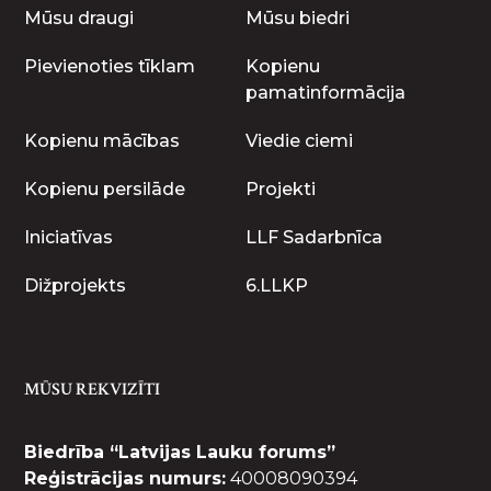
Mūsu draugi
Mūsu biedri
Pievienoties tīklam
Kopienu
pamatinformācija
Kopienu mācības
Viedie ciemi
Kopienu persilāde
Projekti
Iniciatīvas
LLF Sadarbnīca
Dižprojekts
6.LLKP
MŪSU REKVIZĪTI
Biedrība “Latvijas Lauku forums”
Reģistrācijas numurs:
40008090394