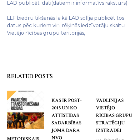
LAD publicēti dati(datiem ir informatīvs raksturs)
LLF biedru tikšanās laikā LAD solīja publicēt tos
datus pēc kuriem viņi rēķinās iedzīvotāju skaitu
Vietējo rīcības grupu teritorijās,
RELATED POSTS
KAS IR POST-
VADLĪNIJAS
2015 UN KO
VIETĒJO
ATTĪSTĪBAS
RĪCĪBAS GRUPU
SADARBĪBAS
STRATĒĢIJU
JOMĀ DARA
IZSTRĀDEI
NVO
METODISKAIS