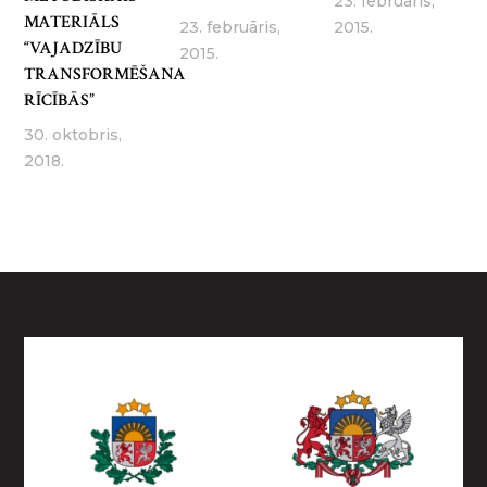
23. februāris,
MATERIĀLS
23. februāris,
2015.
“VAJADZĪBU
2015.
TRANSFORMĒŠANA
RĪCĪBĀS”
30. oktobris,
2018.