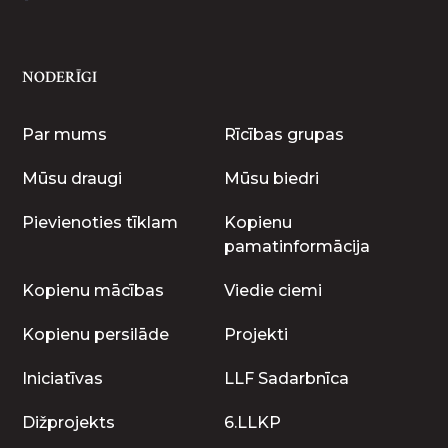
NODERĪGI
Par mums
Rīcības grupas
Mūsu draugi
Mūsu biedri
Pievienoties tīklam
Kopienu
pamatinformācija
Kopienu mācības
Viedie ciemi
Kopienu persilāde
Projekti
Iniciatīvas
LLF Sadarbnīca
Dižprojekts
6.LLKP