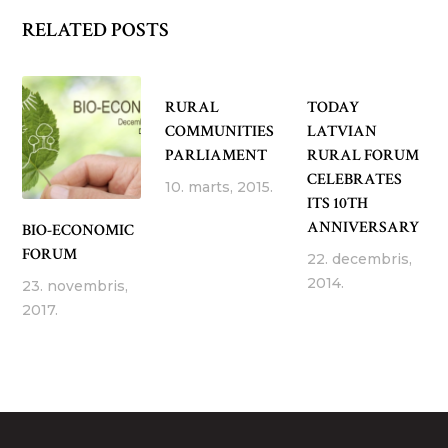
RELATED POSTS
RURAL
TODAY
COMMUNITIES
LATVIAN
PARLIAMENT
RURAL FORUM
CELEBRATES
10. marts, 2015.
ITS 10TH
ANNIVERSARY
BIO-ECONOMIC
FORUM
22. decembris,
2014.
23. novembris,
2017.