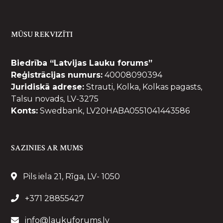
MŪSU REKVIZĪTI
Biedrība “Latvijas Lauku forums”
Reģistrācijas numurs:
40008090394
Juridiskā adrese:
Strauti, Kolka, Kolkas pagasts,
Talsu novads, LV-3275
Konts:
Swedbank, LV20HABA0551041443586
SAZINIES AR MUMS
Pils iela 21, Rīga, LV- 1050
+371 28855427
info@laukuforums.lv