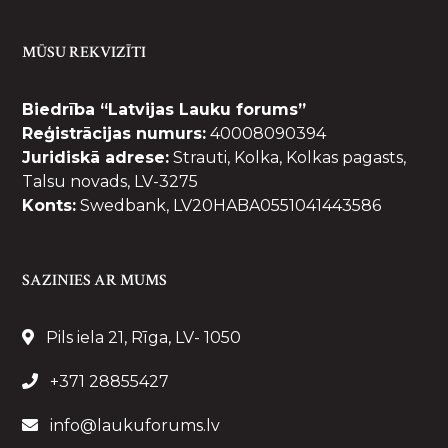
MŪSU REKVIZĪTI
Biedrība “Latvijas Lauku forums”
Reģistrācijas numurs:
40008090394
Juridiskā adrese:
Strauti, Kolka, Kolkas pagasts,
Talsu novads, LV-3275
Konts:
Swedbank, LV20HABA0551041443586
SAZINIES AR MUMS
Pils iela 21, Rīga, LV- 1050
+371 28855427
info@laukuforums.lv