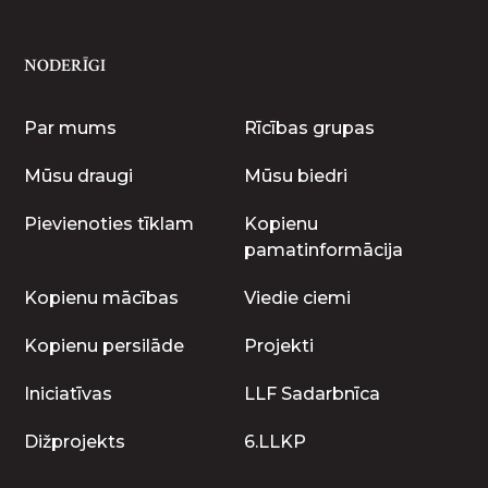
NODERĪGI
Par mums
Rīcības grupas
Mūsu draugi
Mūsu biedri
Pievienoties tīklam
Kopienu
pamatinformācija
Kopienu mācības
Viedie ciemi
Kopienu persilāde
Projekti
Iniciatīvas
LLF Sadarbnīca
Dižprojekts
6.LLKP