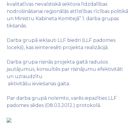
kvalitatīvas nevalstiskā sektora līdzdalības
nodrošināšanai reģionālās attīstības rīcības politikā
un Ministru Kabineta Komitejā” 1. darba grupas
tikšanās.
Darba grupā iekļauti LLF biedri (LLF padomes
locekļi), kas ieinteresēti projekta realizācijā.
Darba grupa risinās projekta gaitā radušos
jautājumus, konsultēs par risinājumu efektivitāti
un uzraudzītu
aktivitāšu ieviešanas gaita.
Par darba grupā nolemto, varēs iepazīties LLF
padomes sēdes (08.03.2012.) protokolā.