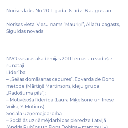
Norises laiks: No 2011. gada 16. līdz 18.augustam
Norises vieta: Viesu nams “Mauriņi”, Allažu pagasts,
Siguldas novads
NVO vasaras akadēmijas 2011 tēmas un vadošie
runātāji
Līderība:
– „Sešas domāšanas cepures”, Edvarda de Bono
metode (Mārtiņš Martinsons, ideju grupa
„Radošuma pils”);
– Motivējoša līderība (Laura Miķelsone un Inese
Voika, Y-Motions).
Sociālā uzņēmējdarbība:
– Sociālās uzņēmējdarbības pieredze Latvijā
(Andris Rubīns un Fions Dobins – mammu.lv).