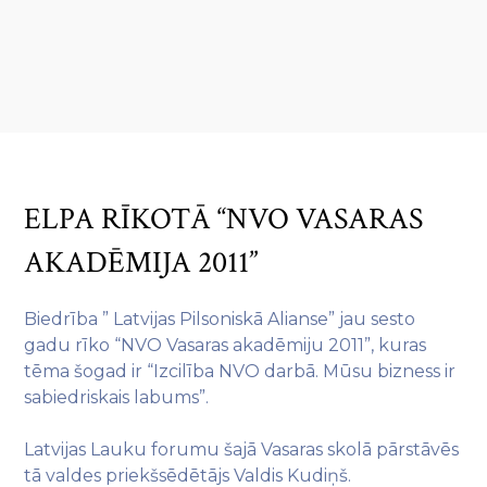
ELPA RĪKOTĀ “NVO VASARAS
AKADĒMIJA 2011”
Biedrība ” Latvijas Pilsoniskā Alianse” jau sesto
gadu rīko “NVO Vasaras akadēmiju 2011”, kuras
tēma šogad ir “Izcilība NVO darbā. Mūsu bizness ir
sabiedriskais labums”.
Latvijas Lauku forumu šajā Vasaras skolā pārstāvēs
tā valdes priekšsēdētājs Valdis Kudiņš.