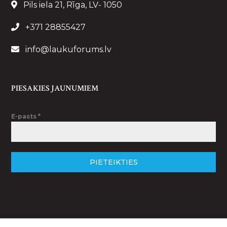
Pils iela 21, Rīga, LV- 1050
+371 28855427
info@laukuforums.lv
PIESAKIES JAUNUMIEM
E-pasts
*
PIETEIKTIES