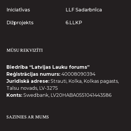
Iniciatīvas
LLF Sadarbnīca
Dižprojekts
6.LLKP
MŪSU REKVIZĪTI
Biedrība “Latvijas Lauku forums”
Reģistrācijas numurs:
40008090394
Juridiskā adrese:
Strauti, Kolka, Kolkas pagasts,
Talsu novads, LV-3275
Konts:
Swedbank, LV20HABA0551041443586
SAZINIES AR MUMS