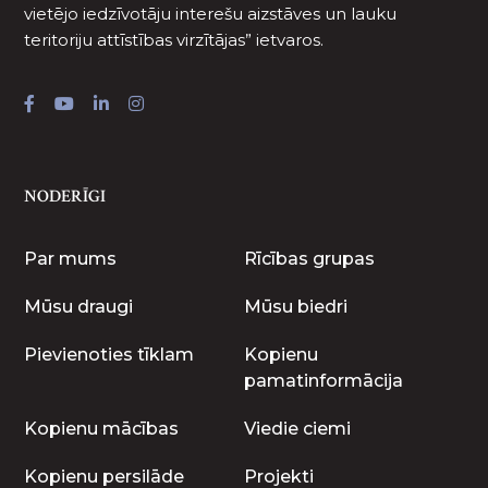
vietējo iedzīvotāju interešu aizstāves un lauku
teritoriju attīstības virzītājas” ietvaros.
NODERĪGI
Par mums
Rīcības grupas
Mūsu draugi
Mūsu biedri
Pievienoties tīklam
Kopienu
pamatinformācija
Kopienu mācības
Viedie ciemi
Kopienu persilāde
Projekti