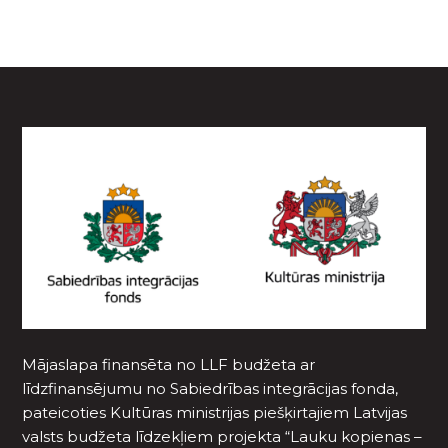
Mājaslapa finansēta no LLF budžeta ar
līdzfinansējumu no Sabiedrības integrācijas fonda,
pateicoties Kultūras ministrijas piešķirtajiem Latvijas
valsts budžeta līdzekļiem projekta “Lauku kopienas –