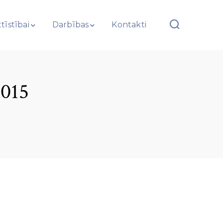
tīstībai
Darbības
Kontakti
015