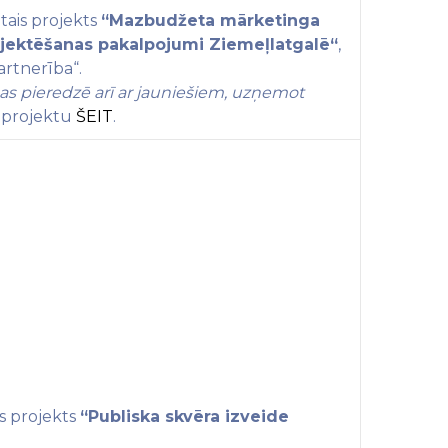
tais projekts
“Mazbudžeta mārketinga
ojektēšanas pakalpojumi Ziemeļlatgalē
“
,
artnerība
“
.
s pieredzē arī ar jauniešiem, uzņemot
r projektu
ŠEIT
.
s projekts
“Publiska skvēra izveide