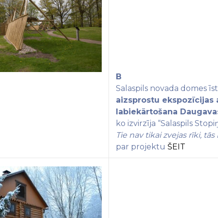
B
Salaspils novada domes
īst
aizsprostu ekspozīcijas 
labiekārtošana Daugavas
ko izvirzīja “Salaspils Stop
Tie nav tikai zvejas rīki, t
par projektu
ŠEIT