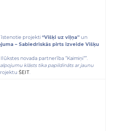
” īstenotie projekti
“Višķi uz viļņa”
un
juma – Sabiedriskās pirts izveide Višķu
Ilūkstes novada partnerība “Kaimiņi
“”
.
lpojumu klāsts tika papildināts ar jaunu
projektu
ŠEIT
.