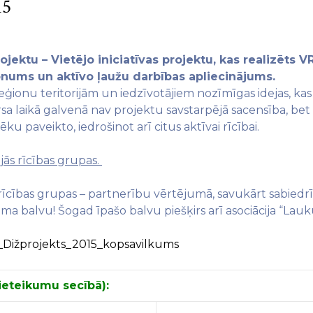
15
jektu – Vietējo iniciatīvas projektu, kas realizēts V
lepnums un aktīvo ļaužu darbības apliecinājums.
eģionu teritorijām un iedzīvotājiem nozīmīgas idejas, ka
a laikā galvenā nav projektu savstarpējā sacensība, bet
ku paveikto, iedrošinot arī citus aktīvai rīcībai.
ējās rīcības grupas.
 rīcības grupas – partnerību vērtējumā, savukārt sabiedrīb
 balvu! Šogad īpašo balvu piešķirs arī asociācija “Lauku 
Dižprojekts_2015_kopsavilkums
eteikumu secībā):