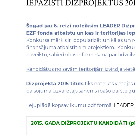
IEPAZĪSTI DIŽPROJEKTUS 20
Šogad jau 6. reizi noteiksim LEADER Dižpro
EZF fonda atbalstu un kas ir teritorijas 
Konkursa mērķis ir popularizēt unikālas un r
finansējuma atbalstītiem projektiem. Konkurs
paveikto, sabiedrības informēšana par līdzcilvē
Kandidātus no savām teritorijām izvirzīja viet
Dižprojekta 2015 tituls
tiks noteikts vietējās
balsojuma uzvarētājs saņems īpašo pārsteiguma
Lejuplādē kopsavilkumu pdf formā:
LEADER_
2015. GADA DIŽPROJEKTU KANDIDĀTI (pi