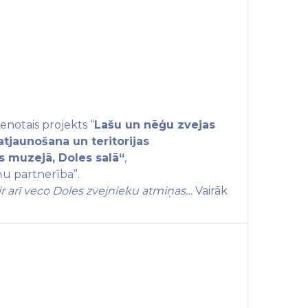
enotais projekts “
Lašu un nēģu zvejas
atjaunošana un teritorijas
 muzejā, Doles salā
“
,
iņu partnerība”.
ās ir arī veco Doles zvejnieku atmiņas
…
Vairāk