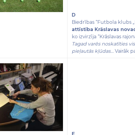
D
Biedrības “
Futbola klubs „
attīstība Krāslavas nova
ko izvirzīja
“Krāslavas rajo
Tagad
varēs noskatīties vi
pieļautās kļūdas
…
Vairāk p
E