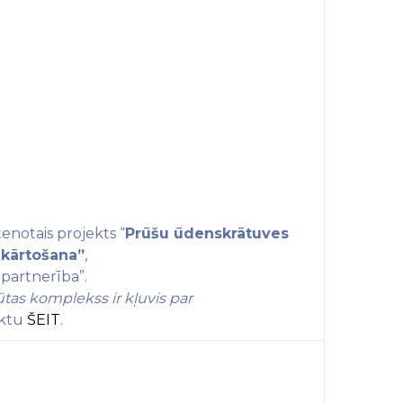
enotais projekts “
Prūšu ūdenskrātuves
ekārtošana”
,
a partnerība”.
as komplekss ir kļuvis par
ektu
ŠEIT
.