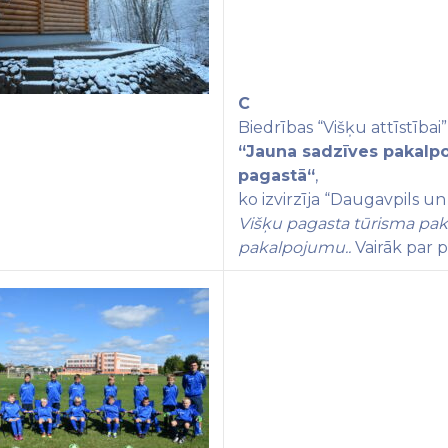
C
Biedrības “Višķu attīstībai
“
Jauna sadzīves pakalpo
pagastā
“
,
ko izvirzīja
“Daugavpils un 
Višķu pagasta tūrisma paka
pakalpojumu
..
Vairāk par 