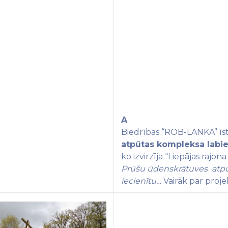
A
Biedrības “ROB-LANKA” īst
atpūtas kompleksa labi
ko izvirzīja “Liepājas rajon
Prūšu ūdenskrātuves atpūt
iecienītu…
Vairāk par proj