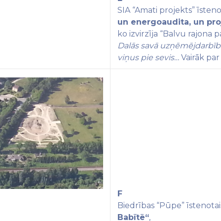
SIA “Amati projekts” īsteno
un energoaudita, un pr
ko izvirzīja
“Balvu rajona p
Dalās savā uzņēmējdarbība
viņus pie sevis…
Vairāk pa
F
Biedrības “Pūpe” īstenotai
Babītē
“
,