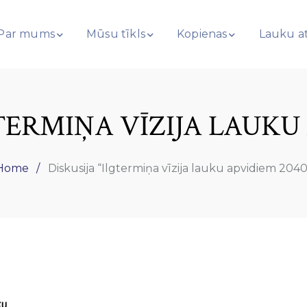
Par mums
Mūsu tīkls
Kopienas
Lauku at
GTERMIŅA VĪZIJA LAUKU 
Home
Diskusija “Ilgtermiņa vīzija lauku apvidiem 2040