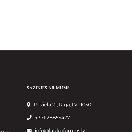
SAZINIES AR MUMS
Pils iela 21, Rīga, LV- 1050
+371 28855427
info@laukuforums.lv