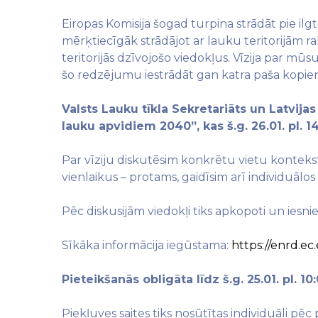
Eiropas Komisija šogad turpina strādāt pie il
mērķtiecīgāk strādājot ar lauku teritorijām ra
teritorijās dzīvojošo viedokļus. Vīzija par mūs
šo redzējumu iestrādāt gan katra paša kopien
Valsts Lauku tīkla Sekretariāts un Latvijas
lauku apvidiem 2040”, kas š.g. 26.01. pl. 1
Par vīziju diskutēsim konkrētu vietu kontekstā
vienlaikus – protams, gaidīsim arī individuālos
Pēc diskusijām viedokļi tiks apkopoti un ies
Sīkāka informācija iegūstama:
https://enrd.e
Pieteikšanās obligāta līdz š.g. 25.01. pl. 10
Piekļuves saites tiks nosūtītas individuāli p