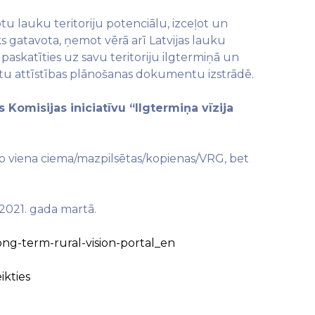
u lauku teritoriju potenciālu, izceļot un
ks gatavota, ņemot vērā arī Latvijas lauku
 paskatīties uz savu teritoriju ilgtermiņā un
itu attīstības plānošanas dokumentu izstrādē.
 Komisijas iniciatīvu “Ilgtermiņa vīzija
i no viena ciema/mazpilsētas/kopienas/VRG, bet
2021. gada martā.
ong-term-rural-vision-portal_en
ikties