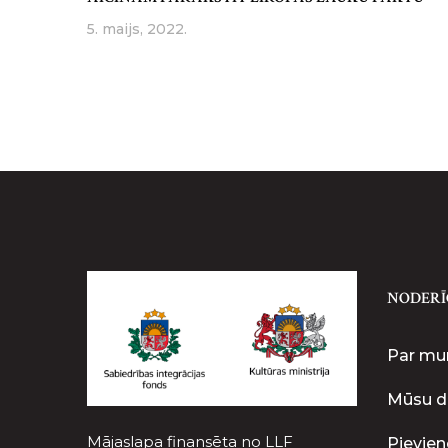
5. maijs, 2022.
NODERĪ
Par m
Mūsu d
Mājaslapa finansēta no LLF
Pievien