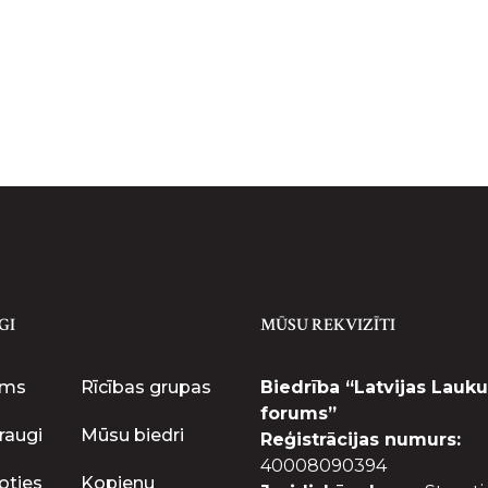
GI
MŪSU REKVIZĪTI
ums
Rīcības grupas
Biedrība “Latvijas Lauku
forums”
raugi
Mūsu biedri
Reģistrācijas numurs:
40008090394
oties
Kopienu