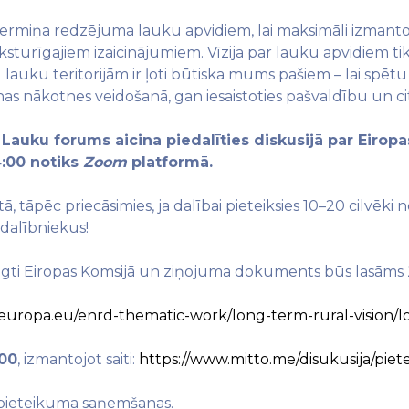
gtermiņa redzējuma lauku apvidiem, lai maksimāli izmantot
ksturīgajiem izaicinājumiem. Vīzija par lauku apvidiem ti
u lauku teritorijām ir ļoti būtiska mums pašiem – lai spētu
as nākotnes veidošanā, gan iesaistoties pašvaldību un c
 Lauku forums aicina piedalīties diskusijā par Eiropas
4:00 notiks
Zoom
platformā.
, tāpēc priecāsimies, ja dalībai pieteiksies 10–20 cilvēk
 dalībniekus!
niegti Eiropas Komsijā un ziņojuma dokuments būs lasāms 
c.europa.eu/enrd-thematic-work/long-term-rural-vision/l
:00
, izmantojot saiti:
https://www.mitto.me/disukusija/piete
ēc pieteikuma saņemšanas.