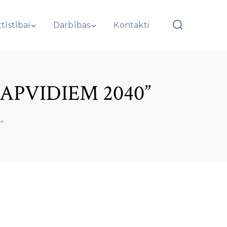
tīstībai
Darbības
Kontakti
APVIDIEM 2040”
”