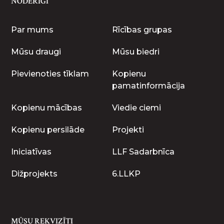
NODERĪGI
Par mums
Rīcības grupas
Mūsu draugi
Mūsu biedri
Pievienoties tīklam
Kopienu
pamatinformācija
Kopienu mācības
Viedie ciemi
Kopienu persilāde
Projekti
Iniciatīvas
LLF Sadarbnīca
Dižprojekts
6.LLKP
MŪSU REKVIZĪTI