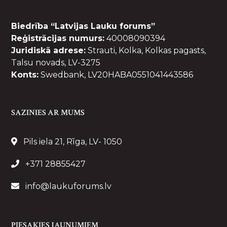
Biedrība “Latvijas Lauku forums”
Reģistrācijas numurs:
40008090394
Juridiskā adrese:
Strauti, Kolka, Kolkas pagasts,
Talsu novads, LV-3275
Konts:
Swedbank, LV20HABA0551041443586
SAZINIES AR MUMS
Pils iela 21, Rīga, LV- 1050
+371 28855427
info@laukuforums.lv
PIESAKIES JAUNUMIEM