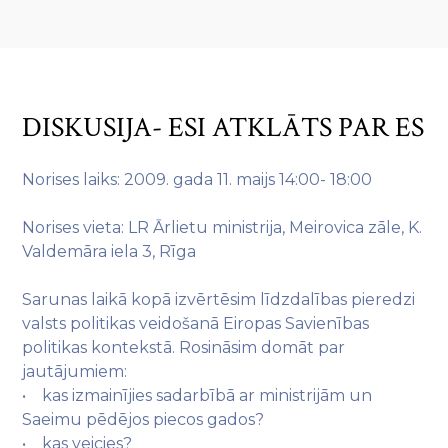
DISKUSIJA- ESI ATKLĀTS PAR ES
Norises laiks: 2009. gada 11. maijs 14:00- 18:00
Norises vieta: LR Ārlietu ministrija, Meirovica zāle, K.
Valdemāra iela 3, Rīga
Sarunas laikā kopā izvērtēsim līdzdalības pieredzi
valsts politikas veidošanā Eiropas Savienības
politikas kontekstā. Rosināsim domāt par
jautājumiem:
• kas izmainījies sadarbībā ar ministrijām un
Saeimu pēdējos piecos gados?
• kas veicies?