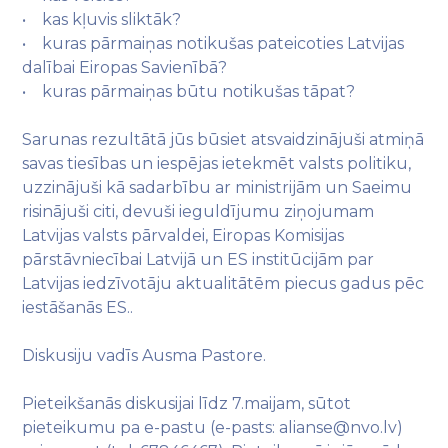
• kas kļuvis sliktāk?
• kuras pārmaiņas notikušas pateicoties Latvijas
dalībai Eiropas Savienībā?
• kuras pārmaiņas būtu notikušas tāpat?
Sarunas rezultātā jūs būsiet atsvaidzinājuši atmiņā
savas tiesības un iespējas ietekmēt valsts politiku,
uzzinājuši kā sadarbību ar ministrijām un Saeimu
risinājuši citi, devuši ieguldījumu ziņojumam
Latvijas valsts pārvaldei, Eiropas Komisijas
pārstāvniecībai Latvijā un ES institūcijām par
Latvijas iedzīvotāju aktualitātēm piecus gadus pēc
iestāšanās ES..
Diskusiju vadīs Ausma Pastore.
Pieteikšanās diskusijai līdz 7.maijam, sūtot
pieteikumu pa e-pastu (e-pasts: alianse@nvo.lv)