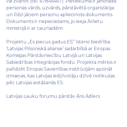
vai zvanot (tel. 67846467). Pieteikumā ir jānorāda
personas vārds, uzvārds, pārstāvētā organizācija
un līdzi jāņem personu apliecinošs dokuments.
Dokuments ir nepieciešams, jo ieeja Ārlietu
ministrijā ir ar caurlaidēm.
Projektu „Es piecus gadus ES” īsteno biedrība
‘Latvijas Pilsoniskā alianse’ sadarbībā ar Eiropas
Komisijas Pārstāvniecību Latvijā un Latvijas
Sabiedrības Integrācijas fondu. Projekta mērķis ir
palīdzēt Eiropas Savienības institūcijām apzināt
izmaiņas, kas Latvijas iedzīvotāju dzīvē notikušas
pēc Latvijas iestāšanās ES.
Latvijas Lauku forumu pārstāv Āris Ādlers