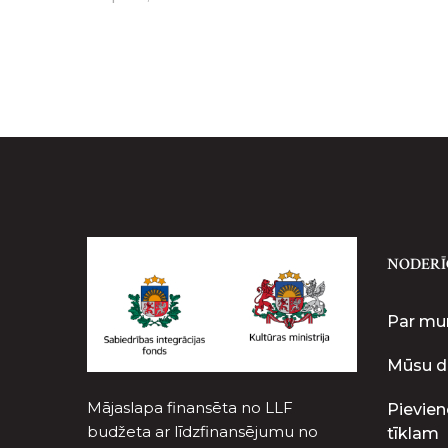
NODERĪ
Par m
Mūsu d
Mājaslapa finansēta no LLF
Pievien
budžeta ar līdzfinansējumu no
tīklam