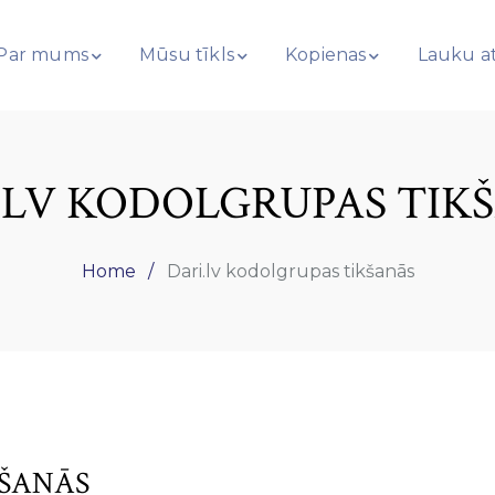
Par mums
Mūsu tīkls
Kopienas
Lauku at
.LV KODOLGRUPAS TIK
Home
Dari.lv kodolgrupas tikšanās
KŠANĀS