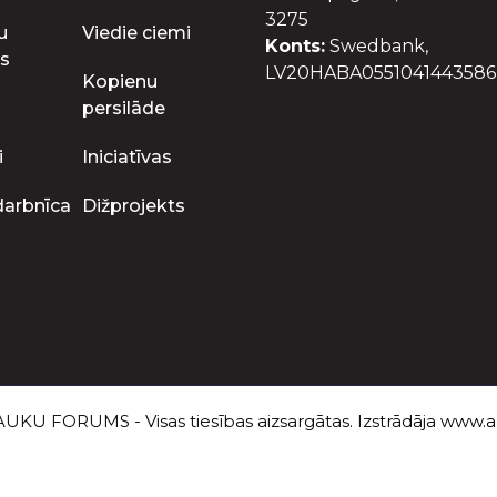
3275
u
Viedie ciemi
Konts:
Swedbank,
s
LV20HABA0551041443586
Kopienu
persilāde
i
Iniciatīvas
darbnīca
Dižprojekts
UKU FORUMS - Visas tiesības aizsargātas. Izstrādāja
www.au