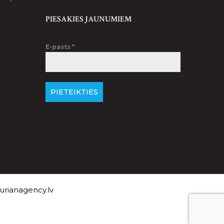
PIESAKIES JAUNUMIEM
E-pasts
*
PIETEIKTIES
rianagency.lv