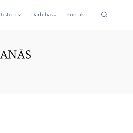
tīstībai
Darbības
Kontakti
ŠANĀS