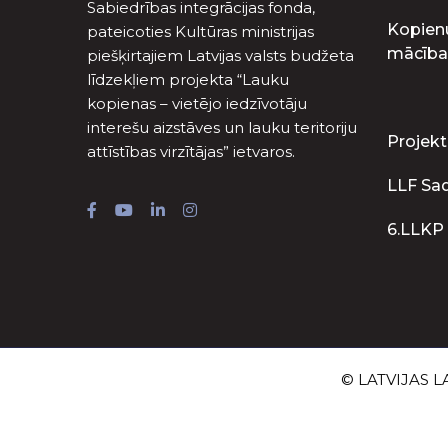
Sabiedrības integrācijas fonda,
Kopien
pateicoties Kultūras ministrijas
mācība
piešķirtajiem Latvijas valsts budžeta
līdzekļiem projekta “Lauku
kopienas – vietējo iedzīvotāju
interešu aizstāves un lauku teritoriju
Projekt
attīstības virzītājas” ietvaros.
LLF Sa
6.LLKP
© LATVIJAS LA