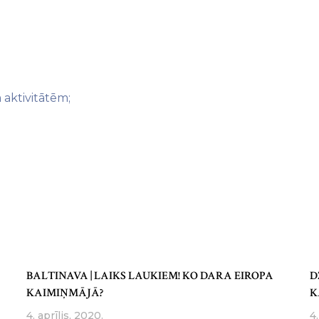
 aktivitātēm;
BALTINAVA | LAIKS LAUKIEM! KO DARA EIROPA
D
KAIMIŅMĀJĀ?
K
4. aprīlis, 2020.
4.