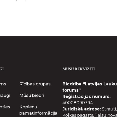
GI
MŪSU REKVIZĪTI
ums
Rīcības grupas
Biedrība “Latvijas Lauku
forums”
raugi
Mūsu biedri
Reģistrācijas numurs:
40008090394
oties
Kopienu
Juridiskā adrese:
Strauti,
pamatinformācija
Kolkas pagasts, Talsu nova