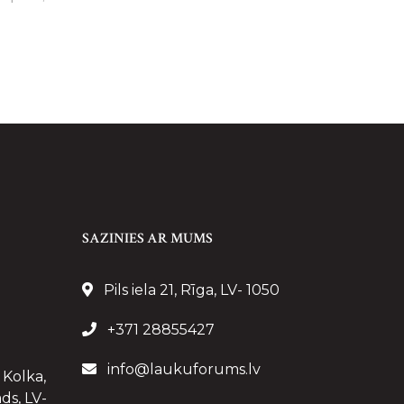
SAZINIES AR MUMS
Pils iela 21, Rīga, LV- 1050
+371 28855427
info@laukuforums.lv
 Kolka,
ds, LV-