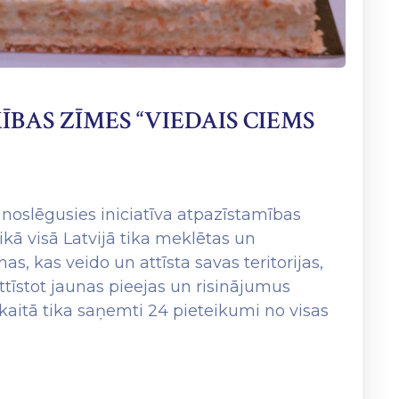
BAS ZĪMES “VIEDAIS CIEMS
noslēgusies iniciatīva atpazīstamības
kā visā Latvijā tika meklētas un
s, kas veido un attīsta savas teritorijas,
 attīstot jaunas pieejas un risinājumus
kaitā tika saņemti 24 pieteikumi no visas