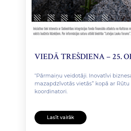
VIEDĀ TREŠDIENA – 25. 
“Pārmaiņu veidotāji. Inovatīvi bizn
mazapdzīvotās vietās” kopā ar Rūtu R
koordinatori.
Lasīt vairāk