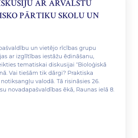
ISKUSIJU AR ĀRVALSTU
ISKO PĀRTIKU SKOLU UN
pašvaldību un vietējo rīcības grupu
s ar izglītības iestāžu ēdināšanu,
ikties tematiskai diskusijai “Bioloģiskā
ā. Vai tiešām tik dārgi? Praktiska
notiksangļu valodā. Tā risināsies 26.
Cēsu novadapašvaldības ēkā, Raunas ielā 8.