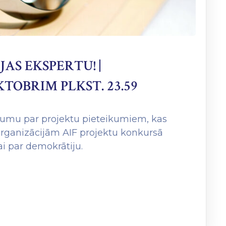
S EKSPERTU! |
KTOBRIM PLKST. 23.59
numu par projektu pieteikumiem, kas
organizācijām AIF projektu konkursā
 par demokrātiju.