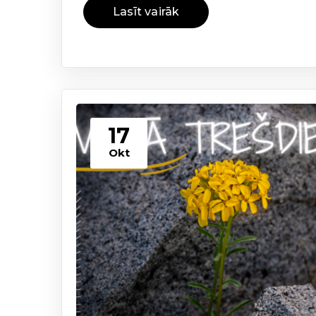
Lasīt vairāk
17
Okt