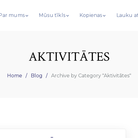
Par mums
Mūsu tīkls
Kopienas
Lauku at
AKTIVITĀTES
Home
Blog
Archive by Category "Aktivitātes"