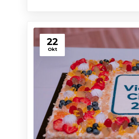
22
Okt