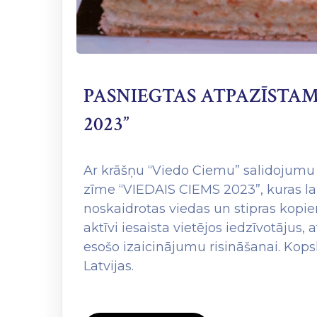
PASNIEGTAS ATPAZĪSTAMĪ
2023”
Ar krāšņu “Viedo Ciemu” salidojumu 
zīme “VIEDAIS CIEMS 2023”, kuras lai
noskaidrotas viedas un stipras kopiena
aktīvi iesaista vietējos iedzīvotājus,
esošo izaicinājumu risināšanai. Kops
Latvijas.