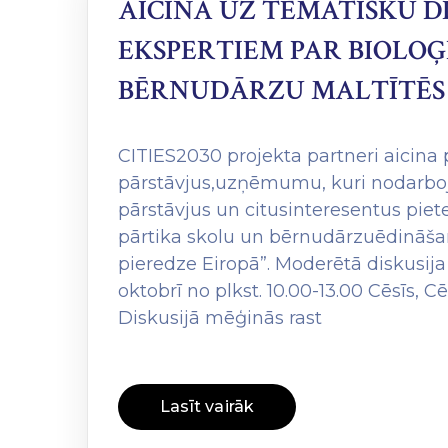
AICINA UZ TEMATISKU D
EKSPERTIEM PAR BIOLOĢ
BĒRNUDĀRZU MALTĪTĒS
CITIES2030 projekta partneri aicina 
pārstāvjus,uzņēmumu, kuri nodarboja
pārstāvjus un citusinteresentus piete
pārtika skolu un bērnudārzuēdināšan
pieredze Eiropā”. Moderētā diskusija 
oktobrī no plkst. 10.00-13.00 Cēsīs, 
Diskusijā mēģinās rast
Lasīt vairāk