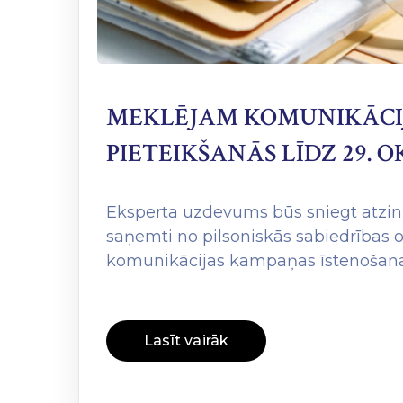
MEKLĒJAM KOMUNIKĀCIJA
PIETEIKŠANĀS LĪDZ 29. O
Eksperta uzdevums būs sniegt atzi
saņemti no pilsoniskās sabiedrības 
komunikācijas kampaņas īstenošanai
Lasīt vairāk