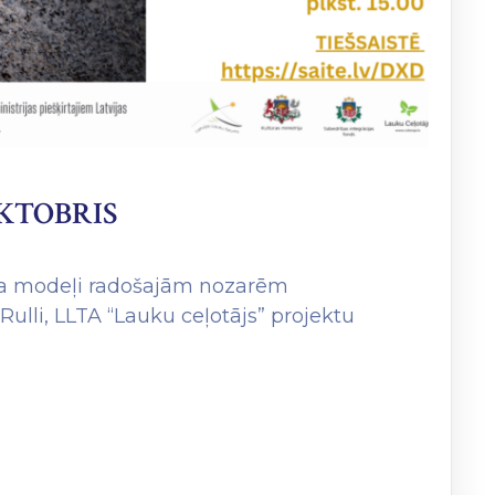
OKTOBRIS
esa modeļi radošajām nozarēm
ulli, LLTA “Lauku ceļotājs” projektu