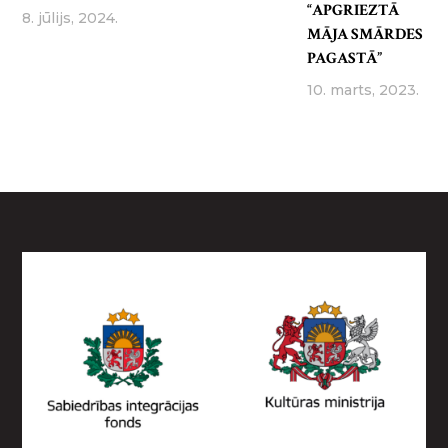
“APGRIEZTĀ
8. jūlijs, 2024.
MĀJA SMĀRDES
PAGASTĀ”
10. marts, 2023.