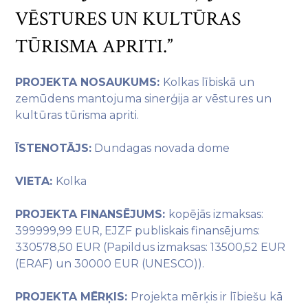
VĒSTURES UN KULTŪRAS
TŪRISMA APRITI.”
PROJEKTA NOSAUKUMS:
Kolkas lībiskā un
zemūdens mantojuma sinerģija ar vēstures un
kultūras tūrisma apriti.
ĪSTENOTĀJS:
Dundagas novada dome
VIETA:
Kolka
PROJEKTA FINANSĒJUMS:
kopējās izmaksas:
399999,99 EUR, EJZF publiskais finansējums:
330578,50 EUR (Papildus izmaksas: 13500,52 EUR
(ERAF) un 30000 EUR (UNESCO)).
PROJEKTA MĒRĶIS:
Projekta mērķis ir lībiešu kā