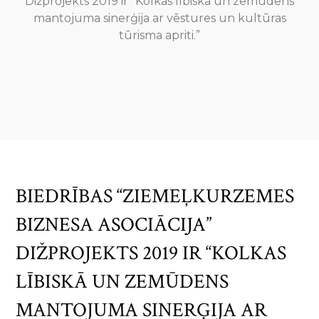
Dižprojekts 2019 ir “Kolkas lībiskā un zemūdens
mantojuma sinerģija ar vēstures un kultūras
tūrisma apriti.”
BIEDRĪBAS “ZIEMEĻKURZEMES
BIZNESA ASOCIĀCIJA”
DIŽPROJEKTS 2019 IR “KOLKAS
LĪBISKĀ UN ZEMŪDENS
MANTOJUMA SINERĢIJA AR