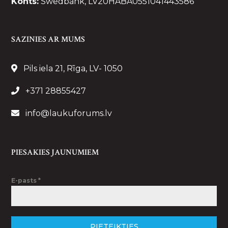
Konts:
Swedbank, LV20HABA0551041443586
SAZINIES AR MUMS
Pils iela 21, Rīga, LV- 1050
+371 28855427
info@laukuforums.lv
PIESAKIES JAUNUMIEM
E-pasts
*
PIETEIKTIES