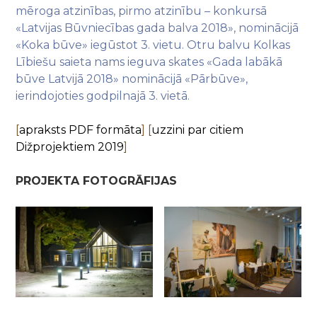
mēroga atzinības, pirmo atzinību – konkursā
«Latvijas Būvniecības gada balva 2018», nominācijā
«Koka būve» iegūstot 3. vietu. Otru balvu Kolkas
Lībiešu saieta nams ieguva skates «Gada labākā
būve Latvijā 2018» nominācijā «Pārbūve»,
ierindojoties godpilnajā 3. vietā.
[
apraksts PDF formāta
] [
uzzini par citiem
Dižprojektiem 2019
]
PROJEKTA FOTOGRĀFIJAS