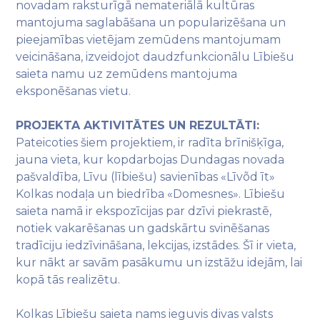
novadam raksturīgā nemateriālā kultūras
mantojuma saglabāšana un popularizēšana un
pieejamības vietējam zemūdens mantojumam
veicināšana, izveidojot daudzfunkcionālu Lībiešu
saieta namu uz zemūdens mantojuma
eksponēšanas vietu.
PROJEKTA AKTIVITĀTES UN REZULTĀTI:
Pateicoties šiem projektiem, ir radīta brīnišķīga,
jauna vieta, kur kopdarbojas Dundagas novada
pašvaldība, Līvu (lībiešu) savienības «Līvõd īt»
Kolkas nodaļa un biedrība «Domesnes». Lībiešu
saieta namā ir ekspozīcijas par dzīvi piekrastē,
notiek vakarēšanas un gadskārtu svinēšanas
tradīciju iedzīvināšana, lekcijas, izstādes. Šī ir vieta,
kur nākt ar savām pasākumu un izstāžu idejām, lai
kopā tās realizētu.
Kolkas Lībiešu saieta nams ieguvis divas valsts