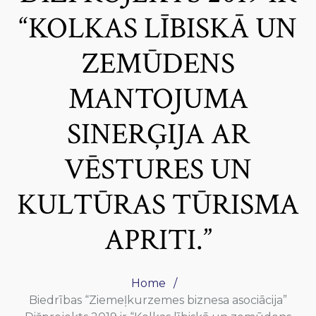
“KOLKAS LĪBISKĀ UN
ZEMŪDENS
MANTOJUMA
SINERĢIJA AR
VĒSTURES UN
KULTŪRAS TŪRISMA
APRITI.”
Home
Biedrības “Ziemeļkurzemes biznesa asociācija”