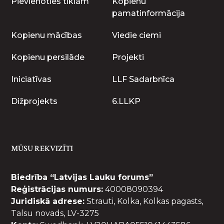
Pievienoties tīklam
Kopienu
pamatinformācija
Kopienu mācības
Viedie ciemi
Kopienu persilāde
Projekti
Iniciatīvas
LLF Sadarbnīca
Dižprojekts
6.LLKP
MŪSU REKVIZĪTI
Biedrība “Latvijas Lauku forums”
Reģistrācijas numurs:
40008090394
Juridiskā adrese:
Strauti, Kolka, Kolkas pagasts,
Talsu novads, LV-3275