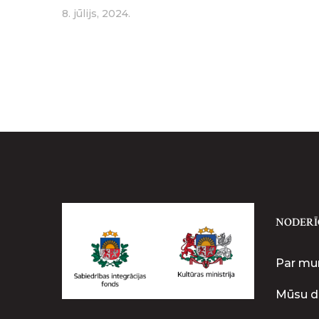
8. jūlijs, 2024.
NODERĪ
Par m
Mūsu d