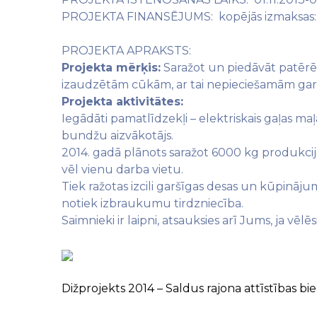
PROJEKTA FINANSĒJUMS: kopējās izmaksas: 
PROJEKTA APRAKSTS:
Projekta mērķis:
Saražot un piedāvāt patērētā
izaudzētām cūkām, ar tai nepieciešamām g
Projekta aktivitātes:
Iegādāti pamatlīdzekļi – elektriskais gaļas maļa
bundžu aizvākotājs.
2014. gadā plānots saražot 6000 kg produkcija
vēl vienu darba vietu.
Tiek ražotas izcili garšīgas desas un kūpināju
notiek izbraukumu tirdzniecība.
Saimnieki ir laipni, atsauksies arī Jums, ja v
Dižprojekts 2014 – Saldus rajona attīstības bi