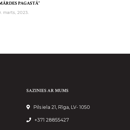
MĀRDES PAGASTĀ”
0. marts, 2023.
SAZINIES AR MUMS
Pils iela 21, Rīga, LV- 1050
+371 28855427