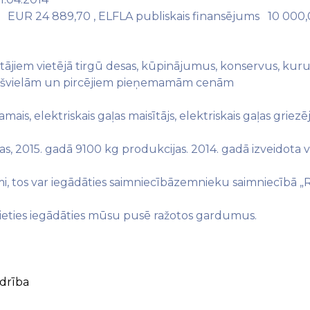
EUR 24 889,70 , ELFLA publiskais finansējums 10 000
jiem vietējā tirgū desas, kūpinājumus, konservus, kuru sa
aršvielām un pircējiem pieņemamām cenām
mais, elektriskais gaļas maisītājs, elektriskais gaļas griez
s, 2015. gadā 9100 kg produkcijas. 2014. gadā izveidota v
mi, tos var iegādāties saimniecībāzemnieku saimniecībā „R
ēlēsieties iegādāties mūsu pusē ražotos gardumus.
edrība