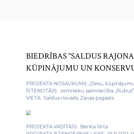
BIEDRĪBAS “SALDUS RAJONA 
KŪPINĀJUMU UN KONSERVU
PROJEKTA NOSAUKUMS: „Desu, kūpinājumu u
ĪSTENOTĀJS: zemnieku saimniecība „Rubuļi
VIETA: Saldus novads, Zaņas pagasts
PROJEKTA VADĪTĀJS: Benita Virta
PROJEKTA ĪSTENOŠANAS LAIKS: 01.11.2013-01