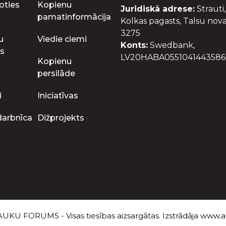
oties
Kopienu
Juridiskā adrese:
Strauti,
pamatinformācija
Kolkas pagasts, Talsu nova
3275
u
Viedie ciemi
Konts:
Swedbank,
s
LV20HABA0551041443586
Kopienu
persilāde
i
Iniciatīvas
darbnīca
Dižprojekts
UKU FORUMS - Visas tiesības aizsargātas. Izstrādāja
www.au