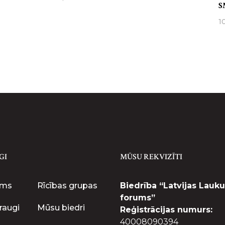
S
1
GI
MŪSU REKVIZĪTI
ums
Rīcības grupas
Biedrība “Latvijas Lauku
forums”
raugi
Mūsu biedri
Reģistrācijas numurs:
40008090394