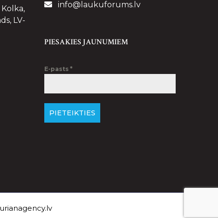
info@laukuforums.lv
 Kolka,
ds, LV-
PIESAKIES JAUNUMIEM
E-pasts
*
PIETEIKTIES
rianagency.lv