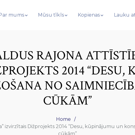
Par mums
Mūsu tīkls
Kopienas
Lauku at
ALDUS RAJONA ATTĪSTĪ
ŽPROJEKTS 2014 “DESU
OŠANA NO SAIMNIECĪ
CŪKĀM”
Home
ība” izvirzītais Dižprojekts 2014 “Desu, kūpinājumu un k
cūkām”