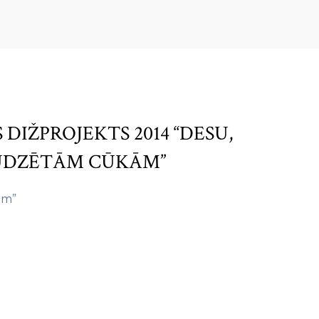
 DIŽPROJEKTS 2014 “DESU,
AUDZĒTĀM CŪKĀM”
ām”