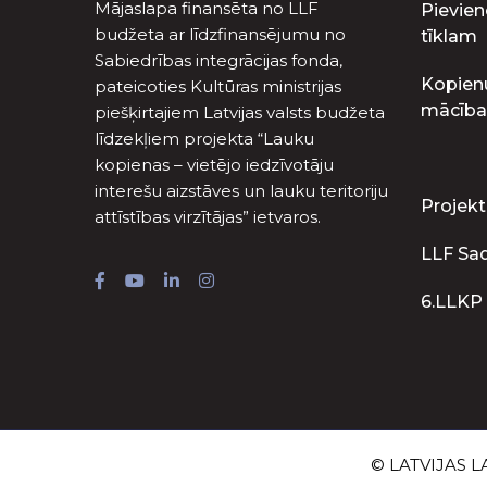
Mājaslapa finansēta no LLF
Pievien
budžeta ar līdzfinansējumu no
tīklam
Sabiedrības integrācijas fonda,
Kopien
pateicoties Kultūras ministrijas
mācība
piešķirtajiem Latvijas valsts budžeta
līdzekļiem projekta “Lauku
kopienas – vietējo iedzīvotāju
interešu aizstāves un lauku teritoriju
Projekt
attīstības virzītājas” ietvaros.
LLF Sa
6.LLKP
© LATVIJAS LA