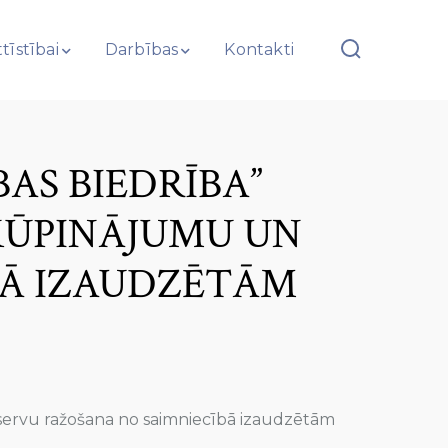
tīstībai
Darbības
Kontakti
BAS BIEDRĪBA”
, KŪPINĀJUMU UN
BĀ IZAUDZĒTĀM
onservu ražošana no saimniecībā izaudzētām