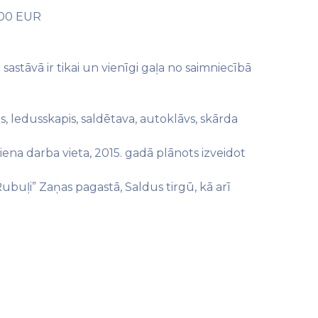
,00 EUR
stāvā ir tikai un vienīgi gaļa no saimniecībā
ējs, ledusskapis, saldētava, autoklāvs, skārda
iena darba vieta, 2015. gadā plānots izveidot
ubuļi” Zaņas pagastā, Saldus tirgū, kā arī