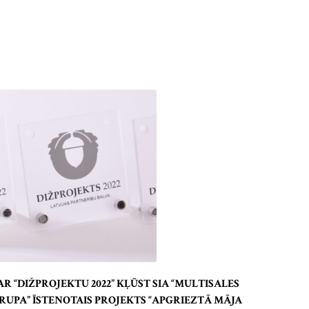
AR “DIŽPROJEKTU 2022” KĻŪST SIA “MULTISALES
RUPA” ĪSTENOTAIS PROJEKTS “APGRIEZTĀ MĀJA