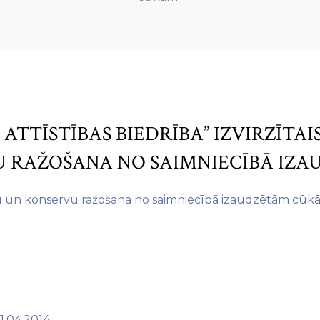
ATTĪSTĪBAS BIEDRĪBA” IZVIRZĪTAIS
 RAŽOŠANA NO SAIMNIECĪBĀ IZ
n konservu ražošana no saimniecībā izaudzētām cūk
”
.04.2014