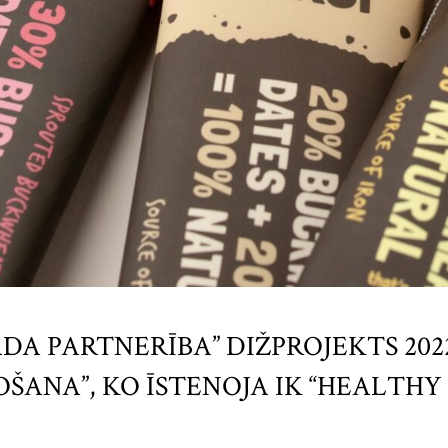
DA PARTNERĪBA” DIŽPROJEKTS 2022
NA”, KO ĪSTENOJA IK “HEALTHY 