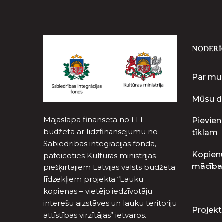
NODERĪ
Par m
Mūsu d
Mājaslapa finansēta no LLF
Pievien
budžeta ar līdzfinansējumu no
tīklam
Sabiedrības integrācijas fonda,
Kopien
pateicoties Kultūras ministrijas
mācība
piešķirtajiem Latvijas valsts budžeta
līdzekļiem projekta “Lauku
kopienas – vietējo iedzīvotāju
interešu aizstāves un lauku teritoriju
Projekt
attīstības virzītājas” ietvaros.