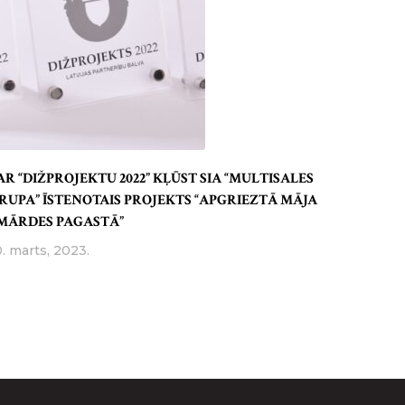
AR “DIŽPROJEKTU 2022” KĻŪST SIA “MULTISALES
RUPA” ĪSTENOTAIS PROJEKTS “APGRIEZTĀ MĀJA
MĀRDES PAGASTĀ”
0. marts, 2023.