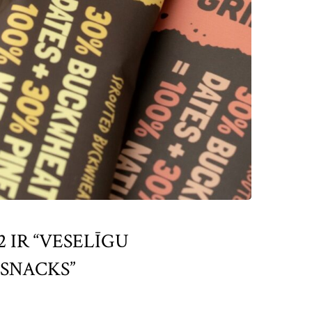
 IR “VESELĪGU
SNACKS”