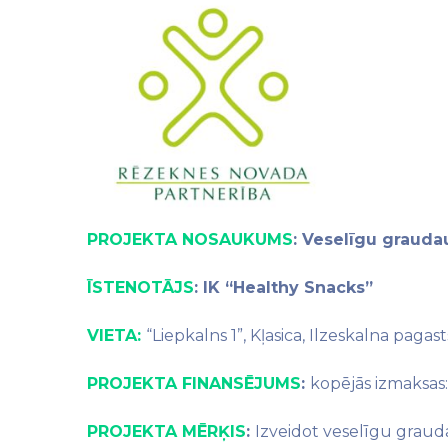
PROJEKTA NOSAUKUMS
: Veselīgu graud
ĪSTENOTĀJS
: IK “Healthy Snacks”
VIETA:
“Liepkalns 1”, Kļasica, Ilzeskalna paga
PROJEKTA FINANSĒJUMS
:
kopējās izmaksas
PROJEKTA MĒRĶIS
:
Izveidot veselīgu graud