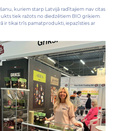
anu, kuriem starp Latvijā radītajiem nav citas
ukts tiek ražots no diedzētiem BIO griķiem.
 ir tikai trīs pamatprodukti, iepazīsties ar