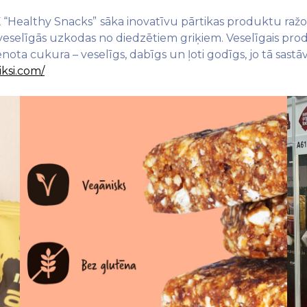
K “Healthy Snacks”
sāka inovatīvu pārtikas produktu ražoš
veselīgās uzkodas no diedzētiem griķiem. Veselīgais prod
ota cukura – veselīgs, dabīgs un ļoti godīgs, jo tā sastāvā
ksi.com/