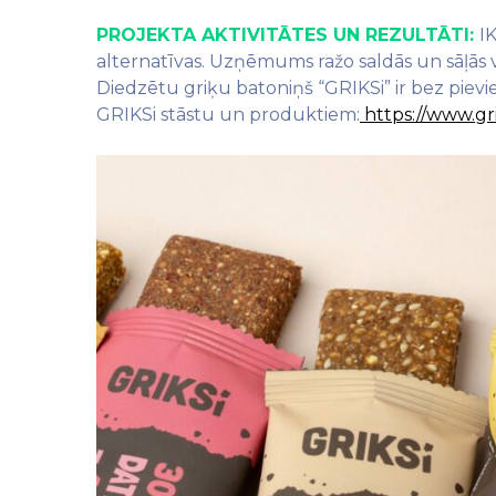
PROJEKTA AKTIVITĀTES UN REZULTĀTI:
I
alternatīvas. Uzņēmums ražo saldās un sāļās 
Diedzētu griķu batoniņš “GRIKSi” ir bez pievien
GRIKSi stāstu un produktiem:
https://www.gri