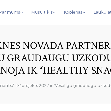
Par mums
Mūsu tīkls
Kopienas
Lauku at
KNES NOVADA PARTNER
ĪGU GRAUDAUGU UZKOD
ENOJA IK “HEALTHY SNA
erība” Dižprojekts 2022 ir “Veselīgu graudaugu uzkodu 