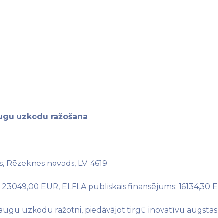
augu uzkodu ražošana
sts, Rēzeknes novads, LV-4619
: 23049,00 EUR, ELFLA publiskais finansējums: 16134,30
augu uzkodu ražotni, piedāvājot tirgū inovatīvu augstas 