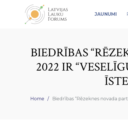
JAUNUMI
BIEDRĪBAS “RĒZE
2022 IR “VESEL
ĪST
Home
Biedrības “Rēzeknes novada partn