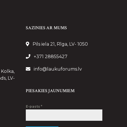
SAZINIES AR MUMS
Pils iela 21, Rīga, LV- 1050
+371 28855427
info@laukuforums.lv
 Kolka,
ds, LV-
PIESAKIES JAUNUMIEM
E-pasts
*