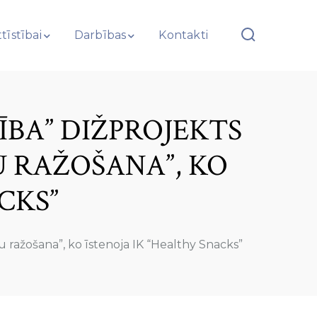
tīstībai
Darbības
Kontakti
ĪBA” DIŽPROJEKTS
U RAŽOŠANA”, KO
CKS”
ražošana”, ko īstenoja IK “Healthy Snacks”