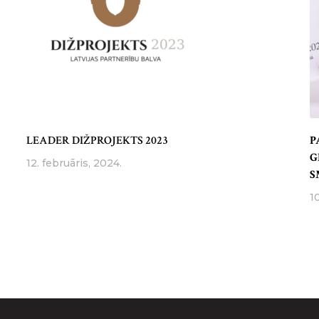
LEADER DIŽPROJEKTS 2023
P
G
12. februāris, 2024.
S
1