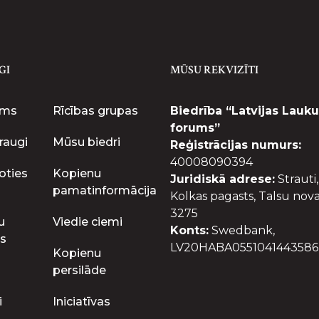
GI
MŪSU REKVIZĪTI
ums
Rīcības grupas
Biedrība “Latvijas Lauku
forums”
raugi
Mūsu biedri
Reģistrācijas numurs:
40008090394
oties
Kopienu
Juridiskā adrese:
Strauti,
pamatinformācija
Kolkas pagasts, Talsu nova
3275
u
Viedie ciemi
Konts:
Swedbank,
s
LV20HABA0551041443586
Kopienu
persilāde
i
Iniciatīvas