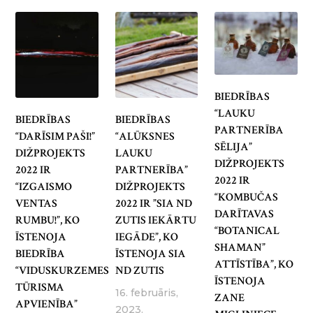
BIEDRĪBAS
“LAUKU
BIEDRĪBAS
BIEDRĪBAS
PARTNERĪBA
“DARĪSIM PAŠI!”
“ALŪKSNES
SĒLIJA”
DIŽPROJEKTS
LAUKU
DIŽPROJEKTS
2022 IR
PARTNERĪBA”
2022 IR
“IZGAISMO
DIŽPROJEKTS
“KOMBUČAS
VENTAS
2022 IR ”SIA ND
DARĪTAVAS
RUMBU!”, KO
ZUTIS IEKĀRTU
“BOTANICAL
ĪSTENOJA
IEGĀDE”, KO
SHAMAN”
BIEDRĪBA
ĪSTENOJA SIA
ATTĪSTĪBA”, KO
“VIDUSKURZEMES
ND ZUTIS
ĪSTENOJA
TŪRISMA
16. februāris,
ZANE
APVIENĪBA”
2023.