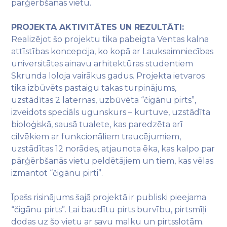
pārģērbšanas vietu.
PROJEKTA AKTIVITĀTES UN REZULTĀTI:
Realizējot šo projektu tika pabeigta Ventas kalna
attīstības koncepcija, ko kopā ar Lauksaimniecības
universitātes ainavu arhitektūras studentiem
Skrunda loloja vairākus gadus. Projekta ietvaros
tika izbūvēts pastaigu takas turpinājums,
uzstādītas 2 laternas, uzbūvēta “čigānu pirts”,
izveidots speciāls ugunskurs – kurtuve, uzstādīta
bioloģiskā, sausā tualete, kas paredzēta arī
cilvēkiem ar funkcionāliem traucējumiem,
uzstādītas 12 norādes, atjaunota ēka, kas kalpo par
pārģērbšanās vietu peldētājiem un tiem, kas vēlas
izmantot “čigānu pirti”.
Īpašs risinājums šajā projektā ir publiski pieejama
“čigānu pirts”. Lai baudītu pirts burvību, pirtsmīļi
dodas uz šo vietu ar savu malku un pirtsslotām.