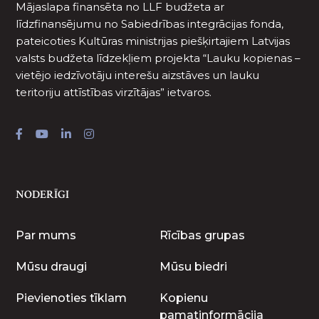
Mājaslapa finansēta no LLF budžeta ar
līdzfinansējumu no Sabiedrības integrācijas fonda,
pateicoties Kultūras ministrijas piešķirtajiem Latvijas
valsts budžeta līdzekļiem projekta “Lauku kopienas –
vietējo iedzīvotāju interešu aizstāves un lauku
teritoriju attīstības virzītājas” ietvaros.
NODERĪGI
Par mums
Rīcības grupas
Mūsu draugi
Mūsu biedri
Pievienoties tīklam
Kopienu
pamatinformācija