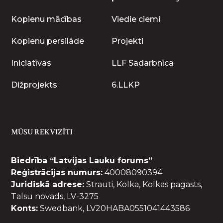
Kopienu mācības
Viedie ciemi
Kopienu persilāde
Projekti
Iniciatīvas
LLF Sadarbnīca
Dižprojekts
6.LLKP
MŪSU REKVIZĪTI
Biedrība “Latvijas Lauku forums”
Reģistrācijas numurs:
40008090394
Juridiskā adrese:
Strauti, Kolka, Kolkas pagasts,
Talsu novads, LV-3275
Konts:
Swedbank, LV20HABA0551041443586