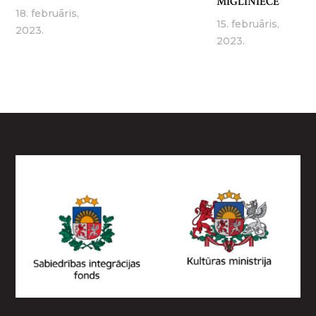
MIGLINIECE
18. februāris,
15. februāris,
2023.
2023.