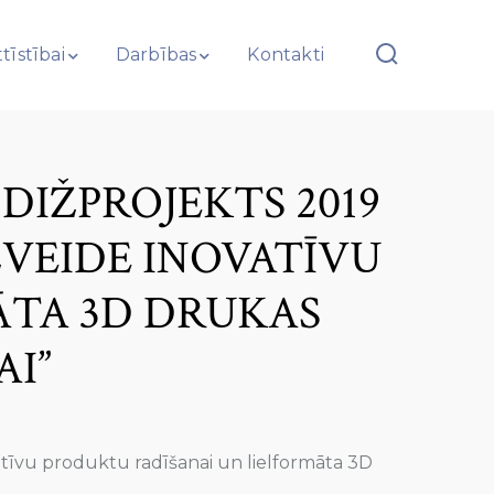
tīstībai
Darbības
Kontakti
DIŽPROJEKTS 2019
ZVEIDE INOVATĪVU
ĀTA 3D DRUKAS
I”
vatīvu produktu radīšanai un lielformāta 3D