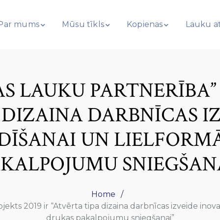
Par mums
Mūsu tīkls
Kopienas
Lauku at
AS LAUKU PARTNERĪBA” 
A DIZAINA DARBNĪCAS I
ĪŠANAI UN LIELFORM
AKALPOJUMU SNIEGŠANA
Home
jekts 2019 ir “Atvērta tipa dizaina darbnīcas izveide ino
drukas pakalpojumu sniegšanai”