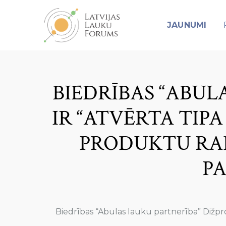
JAUNUMI
BIEDRĪBAS “ABUL
IR “ATVĒRTA TIP
PRODUKTU RAD
P
Biedrības “Abulas lauku partnerība” Dižpro