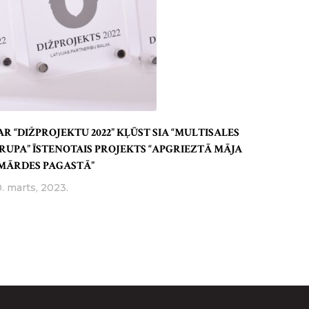
AR “DIŽPROJEKTU 2022” KĻŪST SIA “MULTISALES
RUPA” ĪSTENOTAIS PROJEKTS “APGRIEZTĀ MĀJA
MĀRDES PAGASTĀ”
0. marts, 2023.