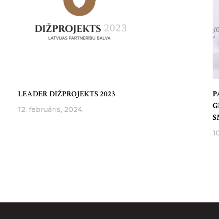
LEADER DIŽPROJEKTS 2023
P
G
12. februāris, 2024.
S
1