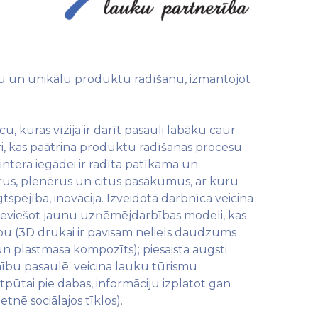
tīvu un unikālu produktu radīšanu, izmantojot
u, kuras vīzija ir darīt pasauli labāku caur
, kas paātrina produktu radīšanas procesu
ntera iegādei ir radīta patīkama un
nārus, plenērus un citus pasākumus, ar kuru
pējība, inovācija. Izveidotā darbnīca veicina
 ieviešot jaunu uzņēmējdarbības modeli, kas
jību (3D drukai ir pavisam neliels daudzums
un plastmasa kompozīts); piesaista augsti
amību pasaulē; veicina lauku tūrismu
ūtai pie dabas, informāciju izplatot gan
tnē sociālajos tīklos).