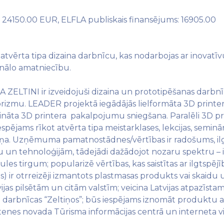
: 24150.00 EUR, ELFLA publiskais finansējums: 16905.00
 atvērta tipa dizaina darbnīcu, kas nodarbojas ar inova
onālo amatniecību.
IA ZELTINI ir izveidojuši dizaina un prototipēšanas darbnīc
zmu. LEADER projektā iegādājās lielformāta 3D printeri
ināta 3D printera pakalpojumu sniegšana. Paralēli 3D pri
espējams rīkot atvērta tipa meistarklases, lekcijas, semi
ņa. Uzņēmuma pamatnostādnes/vērtības ir radošums, ilgts
nu un tehnoloģijām, tādejādi dažādojot nozaru spektru –
les tirgum; popularizē vērtības, kas saistītas ar ilgtspē
) ir otrreizēji izmantots plastmasas produkts vai skaidu 
ijas pilsētām un citām valstīm; veicina Latvijas atpazīst
rbnīcas “Zeltiņos”; būs iespējams iznomāt produktu atp
ltenes novada Tūrisma informācijas centrā un interneta vie