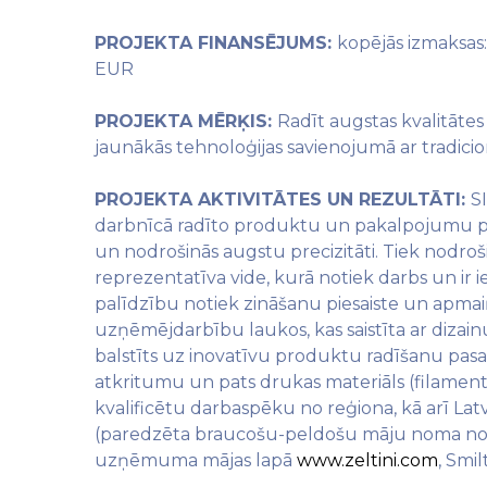
PROJEKTA FINANSĒJUMS:
kopējās izmaksas
EUR
PROJEKTA MĒRĶIS:
Radīt augstas kvalitātes
jaunākās tehnoloģijas savienojumā ar tradici
PROJEKTA AKTIVITĀTES UN REZULTĀTI:
S
darbnīcā radīto produktu un pakalpojumu pri
un nodrošinās augstu precizitāti. Tiek nodroš
reprezentatīva vide, kurā notiek darbs un ir i
palīdzību notiek zināšanu piesaiste un apmai
uzņēmējdarbību laukos, kas saistīta ar dizai
balstīts uz inovatīvu produktu radīšanu pasau
atkritumu un pats drukas materiāls (filaments
kvalificētu darbaspēku no reģiona, kā arī Latv
(paredzēta braucošu-peldošu māju noma no da
uzņēmuma mājas lapā
www.zeltini.com
, Smi