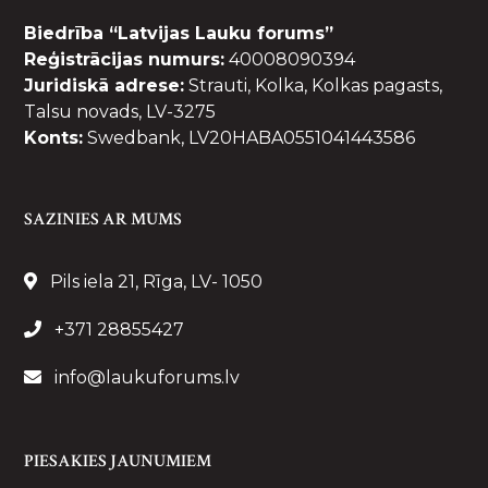
Biedrība “Latvijas Lauku forums”
Reģistrācijas numurs:
40008090394
Juridiskā adrese:
Strauti, Kolka, Kolkas pagasts,
Talsu novads, LV-3275
Konts:
Swedbank, LV20HABA0551041443586
SAZINIES AR MUMS
Pils iela 21, Rīga, LV- 1050
+371 28855427
info@laukuforums.lv
PIESAKIES JAUNUMIEM