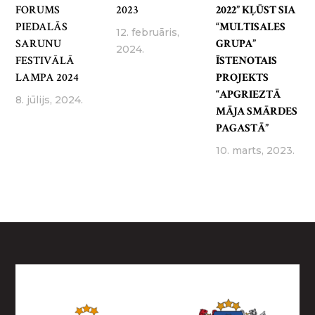
FORUMS
2023
2022” KĻŪST SIA
PIEDALĀS
“MULTISALES
12. februāris,
SARUNU
GRUPA”
2024.
FESTIVĀLĀ
ĪSTENOTAIS
LAMPA 2024
PROJEKTS
“APGRIEZTĀ
8. jūlijs, 2024.
MĀJA SMĀRDES
PAGASTĀ”
10. marts, 2023.