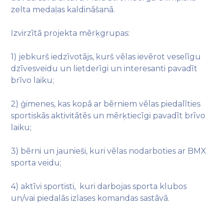
zelta medaļas kaldināšanā.
Izvirzītā projekta mērķgrupas:
1) jebkurš iedzīvotājs, kurš vēlas ievērot veselīgu
dzīvesveidu un lietderīgi un interesanti pavadīt
brīvo laiku;
2) ģimenes, kas kopā ar bērniem vēlas piedalīties
sportiskās aktivitātēs un mērķtiecīgi pavadīt brīvo
laiku;
3) bērni un jaunieši, kuri vēlas nodarboties ar BMX
sporta veidu;
4) aktīvi sportisti, kuri darbojas sporta klubos
un/vai piedalās izlases komandas sastāvā.