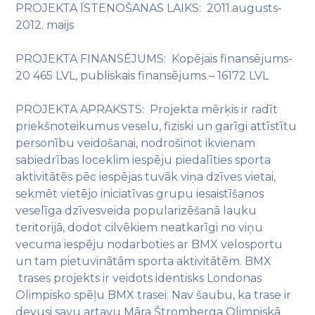
PROJEKTA ĪSTENOŠANAS LAIKS: 2011.augusts-
2012. maijs
PROJEKTA FINANSĒJUMS: Kopējais finansējums-
20 465 LVL, publiskais finansējums – 16172 LVL
PROJEKTA APRAKSTS: Projekta mērķis ir radīt
priekšnoteikumus veselu, fiziski un garīgi attīstītu
personību veidošanai, nodrošinot ikvienam
sabiedrības loceklim iespēju piedalīties sporta
aktivitātēs pēc iespējas tuvāk viņa dzīves vietai,
sekmēt vietējo iniciatīvas grupu iesaistīšanos
veselīga dzīvesveida popularizēšanā lauku
teritorijā, dodot cilvēkiem neatkarīgi no viņu
vecuma iespēju nodarboties ar BMX velosportu
un tam pietuvinātām sporta aktivitātēm. BMX
trases projekts ir veidots identisks Londonas
Olimpisko spēļu BMX trasei. Nav šaubu, ka trase ir
devusi savu artavu Māra Štromberga Olimpiskā