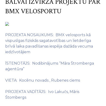
BALVAI IZVIRZA PROJEKTU PAR
BMX VELOSPORTU
PROJEKTA NOSAUKUMS: BMX velosports kā
vispusīgas fiziskās sagatavotības un lietderīga
brīvā laika pavadīšanas iespēja dažāda vecuma
iedzīvotājiem
ĪSTENOTĀJS: Nodibinājums “Māra Štromberga
aģentūra”
VIETA: Kocēnu novads , Rubenes ciems
PROJEKTA VADĪTĀJS: Ivo Lakučs, Māris
Štombergs