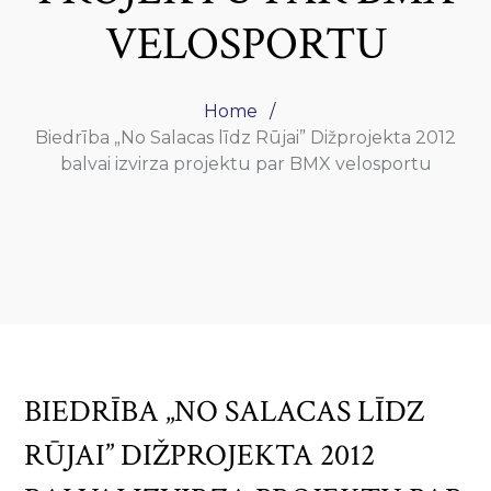
VELOSPORTU
Home
Biedrība „No Salacas līdz Rūjai” Dižprojekta 2012
balvai izvirza projektu par BMX velosportu
BIEDRĪBA „NO SALACAS LĪDZ
RŪJAI” DIŽPROJEKTA 2012