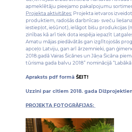
apmeklētāju pieejamo pakalpojumu sortimentu
Projekta aktivitātes:
Projekta ietvaros izveido
produktiem, radošās darbnīcas- sveču liešana 
iestiepļot, iešūnot), ielāgot bišu produkcija
zinības kā arī tiek dota iespēja iepazīt Latgal
Amatu mājas piedāvātās gan izglītojošās prog
apceļo Latviju, gan arī ārzemnieki, gan ģimenes
2018.gadā Vairas Šicānes un Jāņa Šicāna piemāj
tūrisma gada balvu 2018” nominācijā “Labākā 
Apraksts pdf formā
ŠEIT!
Uzzini par citiem 2018. gada Dižprojektie
PROJEKTA FOTOGRĀFIJAS: