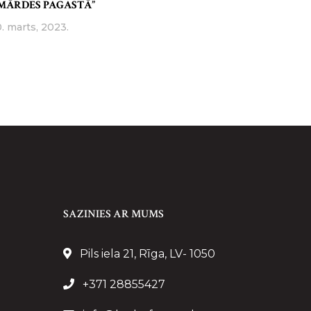
MĀRDES PAGASTĀ”
0. marts, 2023.
SAZINIES AR MUMS
Pils iela 21, Rīga, LV- 1050
+371 28855427