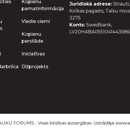
oties
Kopienu
Juridiskā adrese:
Strauti,
pamatinformācija
Kolkas pagasts, Talsu nova
3275
u
Viedie ciemi
Konts:
Swedbank,
s
LV20HABA0551041443586
Kopienu
persilāde
i
Iniciatīvas
darbnīca
Dižprojekts
UKU FORUMS - Visas tiesības aizsargātas. Izstrādāja
www.au