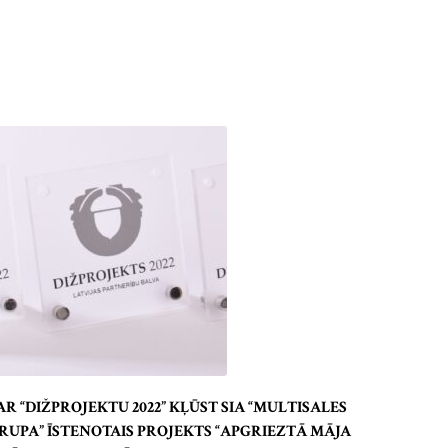
AR “DIŽPROJEKTU 2022” KĻŪST SIA “MULTISALES
RUPA” ĪSTENOTAIS PROJEKTS “APGRIEZTĀ MĀJA