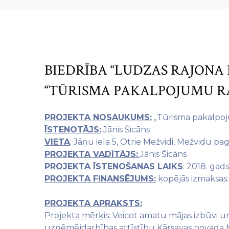
BIEDRĪBA “LUDZAS RAJONA 
“TŪRISMA PAKALPOJUMU RA
PROJEKTA NOSAUKUMS:
„Tūrisma pakalpoju
ĪSTENOTĀJS:
Jānis Šicāns
VIETA
: Jāņu iela 5, Otrie Mežvidi, Mežvidu pa
PROJEKTA VADĪTĀJS:
Jānis Šicāns
PROJEKTA ĪSTENOŠANAS LAIKS
: 2018. gads
PROJEKTA FINANSĒJUMS:
kopējās izmaksas:
PROJEKTA APRAKSTS:
Projekta mērķis:
Veicot amatu mājas izbūvi un 
uzņēmējdarbības attīstību Kārsavas novada M