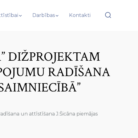
tīstībai
Darbības
Kontakti
A” DIŽPROJEKTAM
LPOJUMU RADĪŠANA
 SAIMNIECĪBĀ”
dīšana un attīstīšana J.Šicāna piemājas