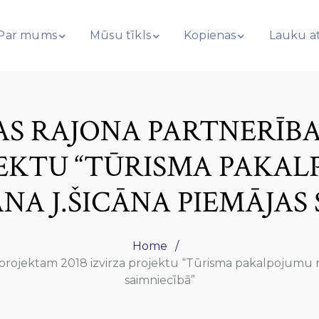
Par mums
Mūsu tīkls
Kopienas
Lauku at
AS RAJONA PARTNERĪB
OJEKTU “TŪRISMA PAKA
NA J.ŠICĀNA PIEMĀJAS
Home
žprojektam 2018 izvirza projektu “Tūrisma pakalpojumu ra
saimniecībā”