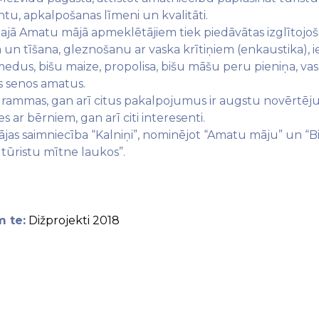
, apkalpošanas līmeni un kvalitāti.
tajā Amatu mājā apmeklētājiem tiek piedāvātas izglītojoš
un tīšana, gleznošanu ar vaska krītiņiem (enkaustika), ie
s (medus, bišu maize, propolisa, bišu māšu peru pieniņa, 
es senos amatus.
rammas, gan arī citus pakalpojumus ir augstu novērtējuš
 ar bērniem, gan arī citi interesenti.
as saimniecība “Kalniņi”, nominējot “Amatu māju” un “Bišu
tūristu mītne laukos”.
m te:
Dižprojekti 2018