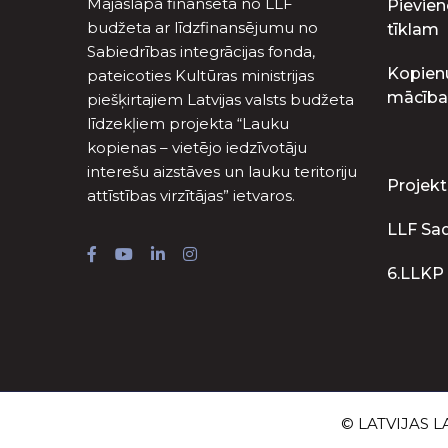
Mājaslapa finansēta no LLF
Pievien
budžeta ar līdzfinansējumu no
tīklam
Sabiedrības integrācijas fonda,
Kopien
pateicoties Kultūras ministrijas
mācība
piešķirtajiem Latvijas valsts budžeta
līdzekļiem projekta “Lauku
kopienas – vietējo iedzīvotāju
interešu aizstāves un lauku teritoriju
Projekt
attīstības virzītājas” ietvaros.
LLF Sa
6.LLKP
© LATVIJAS LA