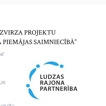
IZVIRZA PROJEKTU
 PIEMĀJAS SAIMNIECĪBĀ”
bā”
EUR
 un citu