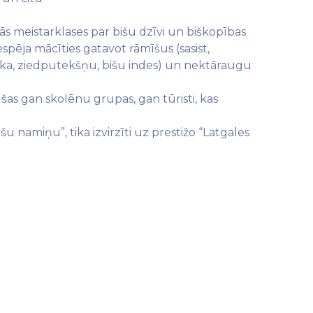
ās meistarklases par bišu dzīvi un biškopības
spēja mācīties gatavot rāmīšus (sasist,
vaska, ziedputekšņu, bišu indes) un nektāraugu
as gan skolēnu grupas, gan tūristi, kas
 namiņu”, tika izvirzīti uz prestižo “Latgales