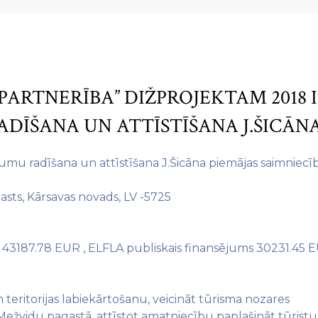
PARTNERĪBA” DIŽPROJEKTAM 2018 
DĪŠANA UN ATTĪSTĪŠANA J.ŠICĀNA
mu radīšana un attīstīšana J.Šicāna piemājas saimniecī
gasts, Kārsavas novads, LV -5725
 43187.78 EUR , ELFLA publiskais finansējums 30231.45 
teritorijas labiekārtošanu, veicināt tūrisma nozares
ežvidu pagastā, attīstot amatniecību paplašināt tūristu