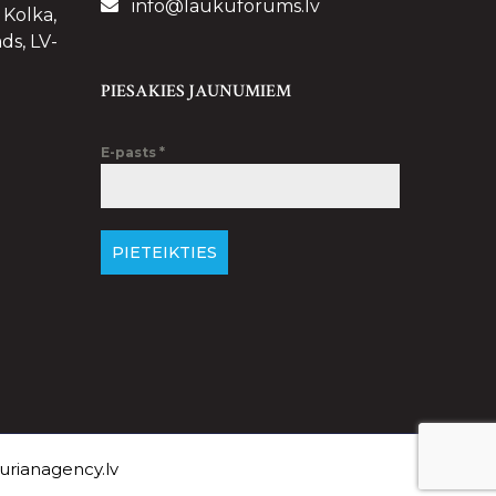
info@laukuforums.lv
 Kolka,
ds, LV-
PIESAKIES JAUNUMIEM
E-pasts
*
PIETEIKTIES
rianagency.lv