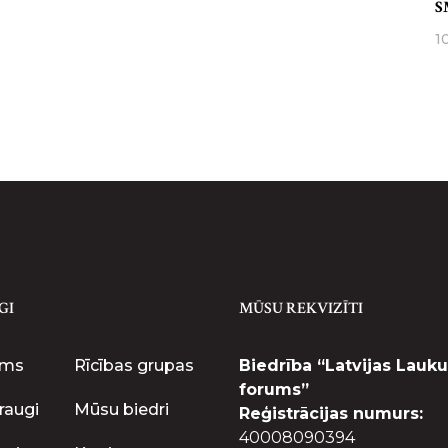
S
1
GI
MŪSU REKVIZĪTI
ums
Rīcības grupas
Biedrība “Latvijas Lauku
forums”
raugi
Mūsu biedri
Reģistrācijas numurs:
40008090394