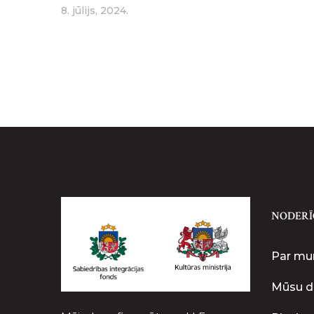
8. jūlijs, 2024.
NODERĪ
Par m
Mūsu d