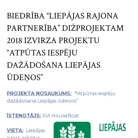
BIEDRĪBA “LIEPĀJAS RAJONA
PARTNERĪBA” DIŽPROJEKTAM
2018 IZVIRZA PROJEKTU
“ATPŪTAS IESPĒJU
DAŽĀDOŠANA LIEPĀJAS
ŪDEŅOS”
PROJEKTA NOSAUKUMS:
“
Atpūtas iespēju
dažādošana Liepājas ūdeņos”
ĪSTENOTĀJS:
SIA HouseBoat
VIETA:
Liepājas
ezers, pilsētas