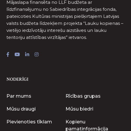
Mājaslapa finansēta no LLF budžeta ar
līdzfinansējumu no Sabiedrības integrācijas fonda,
pateicoties Kultūras ministrijas piešķirtajiem Latvijas
valsts budžeta līdzekļiem projekta “Lauku kopienas –
vietējo iedzīvotāju interešu aizstāves un lauku
teritoriju attīstības virzītājas” ietvaros.
NODERĪGI
Par mums
Rīcības grupas
Mūsu draugi
Mūsu biedri
Pievienoties tīklam
Kopienu
pamatinformācija