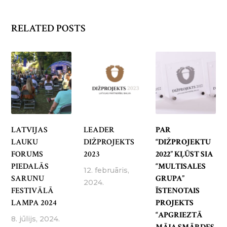
RELATED POSTS
LATVIJAS
LEADER
PAR
LAUKU
DIŽPROJEKTS
“DIŽPROJEKTU
FORUMS
2023
2022” KĻŪST SIA
PIEDALĀS
“MULTISALES
12. februāris,
SARUNU
GRUPA”
2024.
FESTIVĀLĀ
ĪSTENOTAIS
LAMPA 2024
PROJEKTS
“APGRIEZTĀ
8. jūlijs, 2024.