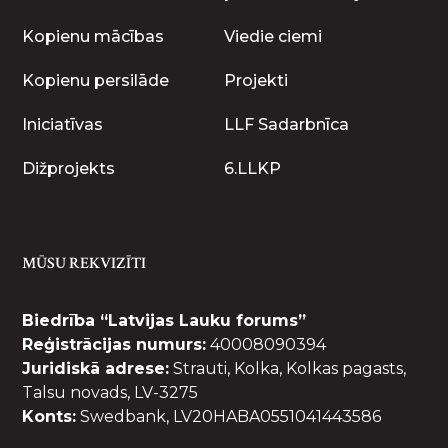
Kopienu mācības
Viedie ciemi
Kopienu persilāde
Projekti
Iniciatīvas
LLF Sadarbnīca
Dižprojekts
6.LLKP
MŪSU REKVIZĪTI
Biedrība “Latvijas Lauku forums”
Reģistrācijas numurs:
40008090394
Juridiskā adrese:
Strauti, Kolka, Kolkas pagasts,
Talsu novads, LV-3275
Konts:
Swedbank, LV20HABA0551041443586