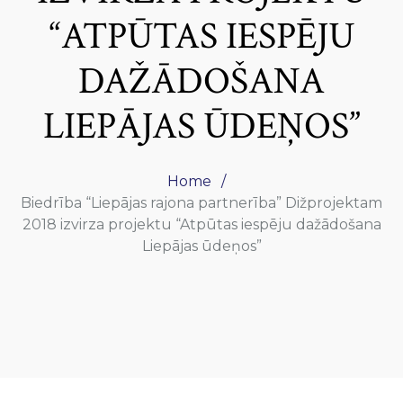
“ATPŪTAS IESPĒJU
DAŽĀDOŠANA
LIEPĀJAS ŪDEŅOS”
Home
Biedrība “Liepājas rajona partnerība” Dižprojektam
2018 izvirza projektu “Atpūtas iespēju dažādošana
Liepājas ūdeņos”