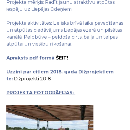
Projekta mērķis
: Radīt jaunu atraktīvu atpūtas
iespēju uz Liepājas ūdeņiem
Projekta aktivitātes
: Lielisks brīvā laika pavadīšanas
un atpūtas piedāvājums Liepājas ezerā un pilsētas
kanālā. Peldbūve – peldoša pirts, baļļa un telpas
atpūtai un viesību rīkošanai.
Apraksts pdf formā
ŠEIT!
Uzzini par citiem 2018. gada Dižprojektiem
te:
Dižprojekti 2018
PROJEKTA FOTOGRĀFIJAS: