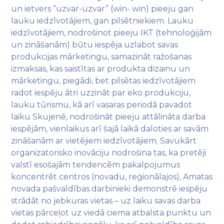
un ietvers “uzvar-uzvar” (win- win) pieeju gan
lauku iedzīvotājiem, gan pilsētniekiem. Lauku
iedzīvotājiem, nodrošinot pieeju IKT (tehnoloģijām
un zināšanām) būtu iespēja uzlabot savas
produkcijas mārketingu, samazināt ražošanas
izmaksas, kas saistītas ar produkta dizainu un
mārketingu, piegādi, bet pilsētas iedzīvotājiem
radot iespēju ātri uzzināt par eko produkciju,
lauku tūrismu, kā arī vasaras periodā pavadot
laiku Skujenē, nodrošināt pieeju attālināta darba
iespējām, vienlaikus arī šajā laikā daloties ar savām
zināšanām ar vietējiem iedzīvotājiem. Savukārt
organizatorisko inovāciju nodrošina tas, ka pretēji
valstī esošajām tendencēm pakalpojumus
koncentrēt centros (novadu, reģionālajos), Amatas
novada pašvaldības darbinieki demonstrē iespēju
strādāt no jebkuras vietas – uz laiku savas darba
vietas pārceļot uz viedā ciema atbalsta punktu un