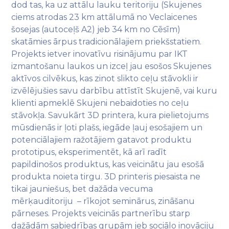
dod tas, ka uz attālu lauku teritoriju (Skujenes
ciems atrodas 23 km attālumā no Veclaicenes
šosejas (autoceļš A2) jeb 34 km no Cēsīm)
skatāmies ārpus tradicionālajiem priekšstatiem.
Projekts ietver inovatīvu risinājumu par IKT
izmantošanu laukos un izceļ jau esošos Skujenes
aktīvos cilvēkus, kas zinot slikto ceļu stāvokli ir
izvēlējušies savu darbību attīstīt Skujenē, vai kuru
klienti apmeklē Skujeni nebaidoties no ceļu
stāvokļa. Savukārt 3D printera, kura pielietojums
mūsdienās ir ļoti plašs, iegāde ļauj esošajiem un
potenciālajiem ražotājiem gatavot produktu
prototipus, eksperimentēt, kā arī radīt
papildinošos produktus, kas veicinātu jau esošā
produkta noieta tirgu. 3D printeris piesaista ne
tikai jauniešus, bet dažāda vecuma
mērķauditoriju – rīkojot seminārus, zināšanu
pārneses. Projekts veicinās partnerību starp
dažādām sabiedrības grupām jeb sociālo inovāciju