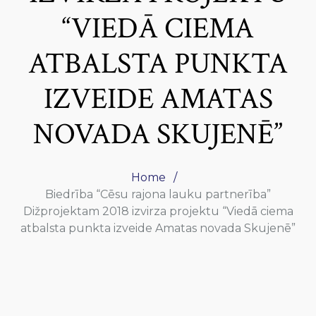
“VIEDĀ CIEMA
ATBALSTA PUNKTA
IZVEIDE AMATAS
NOVADA SKUJENĒ”
Home
Biedrība “Cēsu rajona lauku partnerība”
Dižprojektam 2018 izvirza projektu “Viedā ciema
atbalsta punkta izveide Amatas novada Skujenē”