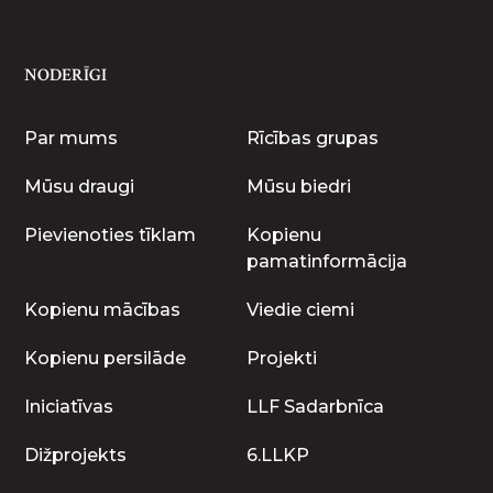
NODERĪGI
Par mums
Rīcības grupas
Mūsu draugi
Mūsu biedri
Pievienoties tīklam
Kopienu
pamatinformācija
Kopienu mācības
Viedie ciemi
Kopienu persilāde
Projekti
Iniciatīvas
LLF Sadarbnīca
Dižprojekts
6.LLKP