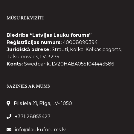
MŪSU REKVIZĪTI
Biedrība “Latvijas Lauku forums”
Reģistrācijas numurs:
40008090394
Juridiskā adrese:
Strauti, Kolka, Kolkas pagasts,
Talsu novads, LV-3275
Konts:
Swedbank, LV20HABA0551041443586
SAZINIES AR MUMS
Pils iela 21, Rīga, LV- 1050
+371 28855427
info@laukuforums.lv