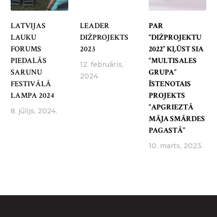
LATVIJAS
LEADER
PAR
LAUKU
DIŽPROJEKTS
“DIŽPROJEKTU
FORUMS
2023
2022” KĻŪST SIA
PIEDALĀS
“MULTISALES
12. februāris,
SARUNU
GRUPA”
2024.
FESTIVĀLĀ
ĪSTENOTAIS
LAMPA 2024
PROJEKTS
“APGRIEZTĀ
8. jūlijs, 2024.
MĀJA SMĀRDES
PAGASTĀ”
10. marts, 2023.