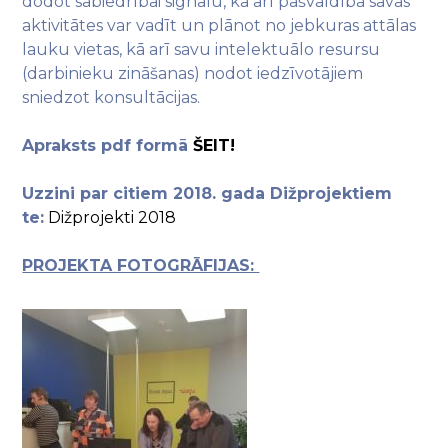
dodot sabiedrībai signālu, ka arī pašvaldība savas
aktivitātes var vadīt un plānot no jebkuras attālas
lauku vietas, kā arī savu intelektuālo resursu
(darbinieku zināšanas) nodot iedzīvotājiem
sniedzot konsultācijas.
Apraksts pdf formā
ŠEIT!
Uzzini par citiem 2018. gada Dižprojektiem
te:
Dižprojekti 2018
PROJEKTA FOTOGRĀFIJAS: