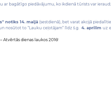
nātu ar bagātīgo piedāvājumu, ko ikdienā tūrists var ierau
s” notiks 14. maijā
(sestdienā), bet varat akcijā piedalīti
n nosūtot to “Lauku ceļotājam” līdz š.g.
4. aprīlim
uz
 Atvērtās dienas laukos 2016!