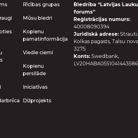
ums
Rīcības grupas
Biedrība “Latvijas Lauku
forums”
raugi
Mūsu biedri
Reģistrācijas numurs:
40008090394
oties
Kopienu
Juridiskā adrese:
Strauti,
pamatinformācija
Kolkas pagasts, Talsu nova
3275
u
Viedie ciemi
Konts:
Swedbank,
s
LV20HABA0551041443586
Kopienu
persilāde
i
Iniciatīvas
darbnīca
Dižprojekts