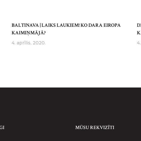
BALTINAVA | LAIKS LAUKIEM! KO DARA EIROPA
D
KAIMIŅMĀJĀ?
K
4. aprīlis, 2020.
4.
GI
MŪSU REKVIZĪTI