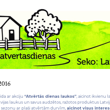
016
ida ar akciju
“Atvērtās dienas laukos”
, aicinot ikvienu
tvijas laukus un savus audzētos, ražotos produktus Latvija
as sezonu ar plaši atvērtām durvīm,
aicinot visus intere