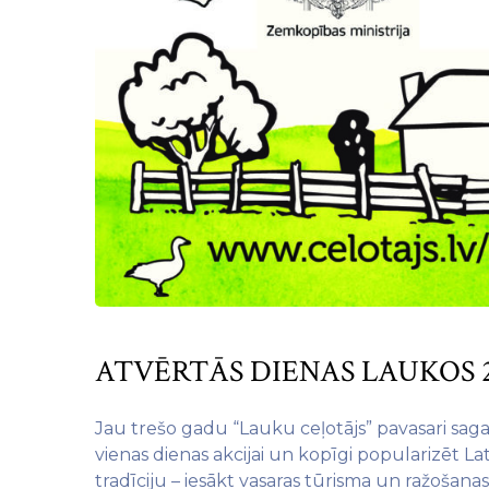
ATVĒRTĀS DIENAS LAUKOS 2
Jau trešo gadu “Lauku ceļotājs” pavasari saga
vienas dienas akcijai un kopīgi popularizēt La
tradīciju – iesākt vasaras tūrisma un ražošan