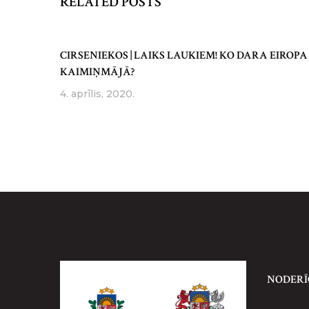
RELATED POSTS
CIRSENIEKOS | LAIKS LAUKIEM! KO DARA EIROPA
KAIMIŅMĀJĀ?
4. aprīlis, 2020.
NODERĪ