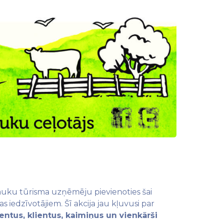
 lauku tūrisma uzņēmēju pievienoties šai
s iedzīvotājiem. Šī akcija jau kļuvusi par
sentus, klientus, kaimiņus un vienkārši