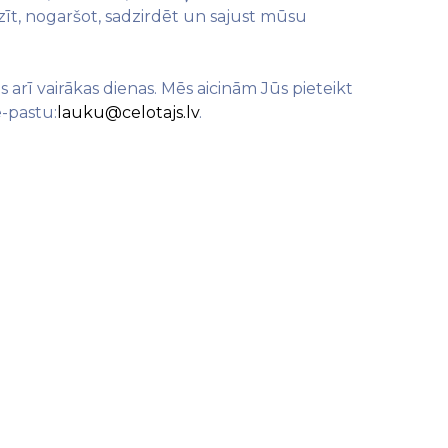
dzīt, nogaršot, sadzirdēt un sajust mūsu
es arī vairākas dienas. Mēs aicinām Jūs pieteikt
e-pastu:
lauku@celotajs.lv
.