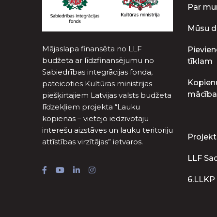
Par m
Mūsu d
Mājaslapa finansēta no LLF
Pievien
budžeta ar līdzfinansējumu no
tīklam
Sabiedrības integrācijas fonda,
Kopien
pateicoties Kultūras ministrijas
mācība
piešķirtajiem Latvijas valsts budžeta
līdzekļiem projekta “Lauku
kopienas – vietējo iedzīvotāju
interešu aizstāves un lauku teritoriju
Projekt
attīstības virzītājas” ietvaros.
LLF Sa
6.LLKP