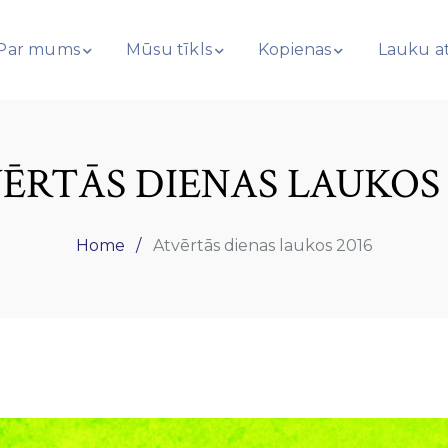
Par mums
Mūsu tīkls
Kopienas
Lauku at
ĒRTĀS DIENAS LAUKOS 
Home
Atvērtās dienas laukos 2016