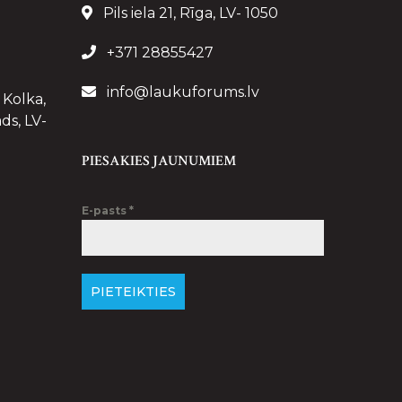
Pils iela 21, Rīga, LV- 1050
+371 28855427
info@laukuforums.lv
 Kolka,
ds, LV-
PIESAKIES JAUNUMIEM
E-pasts
*
PIETEIKTIES