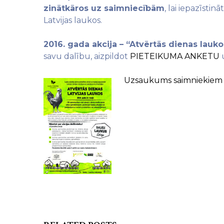
zinātkāros uz saimniecībām
, lai iepazīsti
Latvijas laukos.
2016. gada akcija – “Atvērtās dienas lauko
savu dalību, aizpildot
PIETEIKUMA ANKETU
u
Uzsaukums saimniekiem –