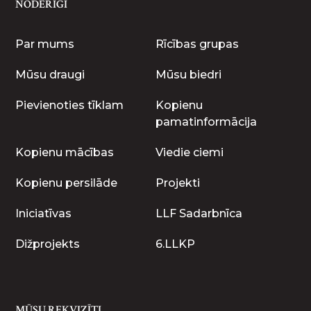
NODERĪGI
Par mums
Rīcības grupas
Mūsu draugi
Mūsu biedri
Pievienoties tīklam
Kopienu
pamatinformācija
Kopienu mācības
Viedie ciemi
Kopienu persilāde
Projekti
Iniciatīvas
LLF Sadarbnīca
Dižprojekts
6.LLKP
MŪSU REKVIZĪTI