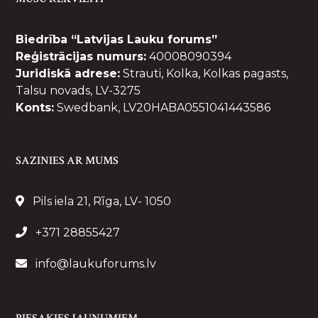
Biedrība “Latvijas Lauku forums”
Reģistrācijas numurs:
40008090394
Juridiskā adrese:
Strauti, Kolka, Kolkas pagasts,
Talsu novads, LV-3275
Konts:
Swedbank, LV20HABA0551041443586
SAZINIES AR MUMS
Pils iela 21, Rīga, LV- 1050
+371 28855427
info@laukuforums.lv