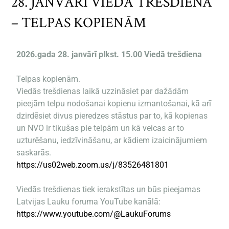
28. JANVĀRĪ VIEDĀ TREŠDIENA
– TELPAS KOPIENĀM
2026.gada 28. janvārī plkst. 15.00 Viedā trešdiena
Telpas kopienām.
Viedās trešdienas laikā uzzināsiet par dažādām
pieejām telpu nodošanai kopienu izmantošanai, kā arī
dzirdēsiet divus pieredzes stāstus par to, kā kopienas
un NVO ir tikušas pie telpām un kā veicas ar to
uzturēšanu, iedzīvināšanu, ar kādiem izaicinājumiem
saskarās.
https://us02web.zoom.us/j/83526481801
Viedās trešdienas tiek ierakstītas un būs pieejamas
Latvijas Lauku foruma YouTube kanālā:
https://www.youtube.com/@LaukuForums