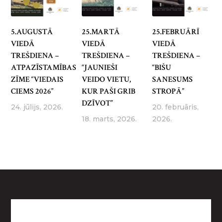
5.AUGUSTĀ
25.MARTĀ
25.FEBRUĀRĪ
VIEDĀ
VIEDĀ
VIEDĀ
TREŠDIENA –
TREŠDIENA –
TREŠDIENA –
ATPAZĪSTAMĪBAS
“JAUNIEŠI
“BIŠU
ZĪME “VIEDAIS
VEIDO VIETU,
SANESUMS
CIEMS 2026”
KUR PAŠI GRIB
STROPĀ”
DZĪVOT”
24. jūlijs, 2026.
20. februāris,
18. marts, 2026.
2026.