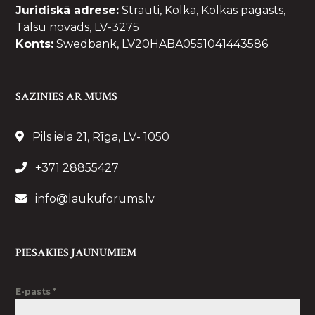
Juridiskā adrese:
Strauti, Kolka, Kolkas pagasts,
Talsu novads, LV-3275
Konts:
Swedbank, LV20HABA0551041443586
SAZINIES AR MUMS
Pils iela 21, Rīga, LV- 1050
+371 28855427
info@laukuforums.lv
PIESAKIES JAUNUMIEM
E-pasts
*