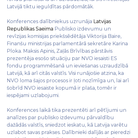
Latvijā tiktu ieguldītas pārdomātāk.
Konferences dalībniekus uzrunāja
Latvijas
Republikas Saeima
Publisko izdevumu un
revīzijas komisijas priekšsēdētāja Viktorija Baire,
Finanšu ministrijas parlamentārā sekretāre Karina
Ploka. Maksis Apinis, Zaļās Brīvības pārstāvis
prezentēja esošo situāciju par NVO iesaisti ES
fondu programmēšanā un ieviešanas uzraudzībā
Latvijā, kā arī citās valstīs. Visi runājošie atzina, ka
NVO loma šajos procesos ir ļoti nozīmīga un, lai arī
šobrīd NVO iesaiste kopumā ir plaša, tomēr ir
iespējami uzlabojumi.
Konferences laikā tika prezentēti arī pētījumi un
analīzes par publisko izdevumu pārvaldību
dažādās valstīs, sniedzot ieskatu, kā Latvija varētu
uzlabot savas prakses. Dalībnieki dalījās ar pieredzi