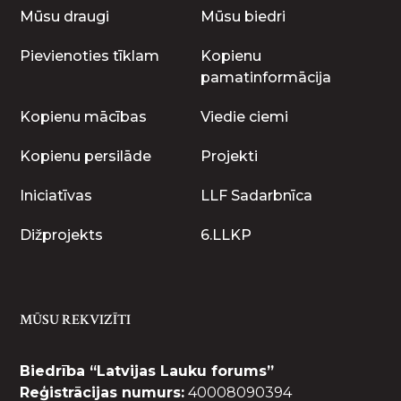
Mūsu draugi
Mūsu biedri
Pievienoties tīklam
Kopienu
pamatinformācija
Kopienu mācības
Viedie ciemi
Kopienu persilāde
Projekti
Iniciatīvas
LLF Sadarbnīca
Dižprojekts
6.LLKP
MŪSU REKVIZĪTI
Biedrība “Latvijas Lauku forums”
Reģistrācijas numurs:
40008090394