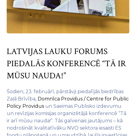
LATVIJAS LAUKU FORUMS
PIEDALĀS KONFERENCĒ “TĀ IR
MŪSU NAUDA!”
Šodien, 23. februārī, pārstāvji piedalījās biedrības
Zaļā Brīvība,
Domnīca Providus / Centre for Public
Policy Providus
un Saeimas Publisko izdevumu
un revīzijas komisijas organizētājā konferencē “Tā
ir arī mūsu nauda!”. Tās galvenais jautājums – kā
nodrošināt kvalitatīvāku NVO sektora iesaisti ES
fondu plānošanā un uzraudzībā, lai šīs investīcijas