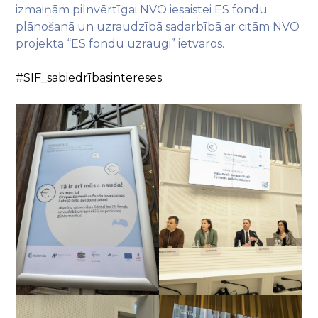
izmaiņām pilnvērtīgai NVO iesaistei ES fondu
plānošanā un uzraudzībā sadarbībā ar citām NVO
projekta “ES fondu uzraugi” ietvaros.
#SIF_sabiedrībasintereses