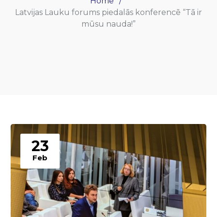
Home
Latvijas Lauku forums piedalās konferencē “Tā ir
mūsu nauda!”
23
Feb