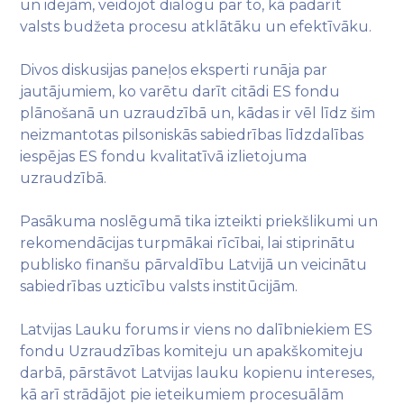
un idejām, veidojot dialogu par to, kā padarīt
valsts budžeta procesu atklātāku un efektīvāku.
Divos diskusijas paneļos eksperti runāja par
jautājumiem, ko varētu darīt citādi ES fondu
plānošanā un uzraudzībā un, kādas ir vēl līdz šim
neizmantotas pilsoniskās sabiedrības līdzdalības
iespējas ES fondu kvalitatīvā izlietojuma
uzraudzībā.
Pasākuma noslēgumā tika izteikti priekšlikumi un
rekomendācijas turpmākai rīcībai, lai stiprinātu
publisko finanšu pārvaldību Latvijā un veicinātu
sabiedrības uzticību valsts institūcijām.
Latvijas Lauku forums ir viens no dalībniekiem ES
fondu Uzraudzības komiteju un apakškomiteju
darbā, pārstāvot Latvijas lauku kopienu intereses,
kā arī strādājot pie ieteikumiem procesuālām