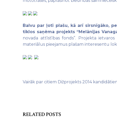
mototrases, paplašinot biedrības saimnieceiskā
Balvu par ļoti plašu, kā arī sirsnīgāko,
tīklos saņēma
projekts “Melānijas Vanag
novada attīstības fonds”. Projekta ietvaros
materiālus pieejamus plašam interesentu l
Vairāk par citiem Dižprojekts 2014 kandidātiem 
RELATED POSTS