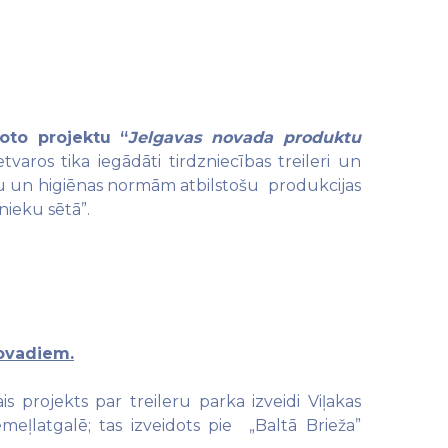
noto projektu “
Jelgavas novada produktu
tvaros tika iegādāti tirdzniecības treileri un
gu un higiēnas normām atbilstošu produkcijas
nieku sētā”.
novadiem.
is projekts par treileru parka izveidi Viļakas
emeļlatgalē; tas izveidots pie „Baltā Brieža”