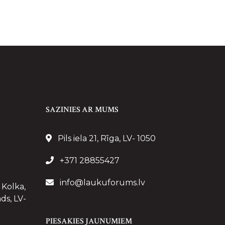
SAZINIES AR MUMS
Pils iela 21, Rīga, LV- 1050
+371 28855427
info@laukuforums.lv
 Kolka,
ds, LV-
PIESAKIES JAUNUMIEM