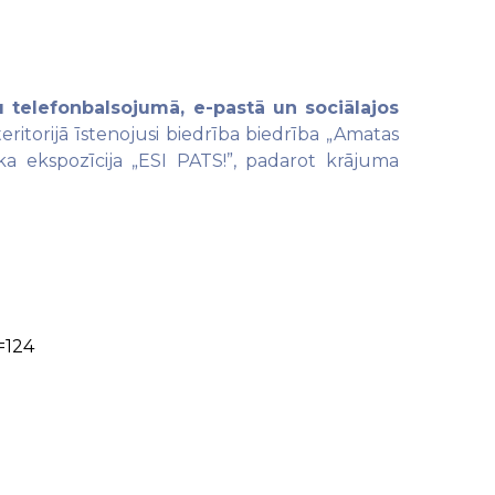
u telefonbalsojumā, e-pastā un sociālajos
eritorijā īstenojusi biedrība biedrība „Amatas
ska ekspozīcija „ESI PATS!”, padarot krājuma
=124