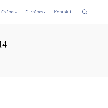
tīstībai
Darbības
Kontakti
14