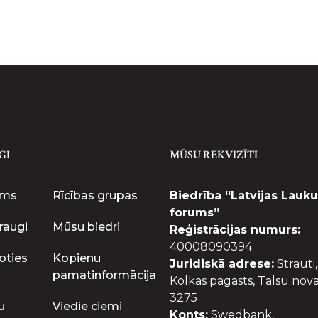
GI
MŪSU REKVIZĪTI
ums
Rīcības grupas
Biedrība “Latvijas Lauku
forums”
raugi
Mūsu biedri
Reģistrācijas numurs:
40008090394
oties
Kopienu
Juridiskā adrese:
Strauti,
pamatinformācija
Kolkas pagasts, Talsu nova
3275
u
Viedie ciemi
Konts:
Swedbank,