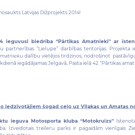
osaukts Latvijas Dižprojekts 2014!
4 ieguvusi biedrība “Pārtikas Amatnieki”
ar īste
partnerības “Lielupe” darbības teritorijas. Projekta ie
amatnieku
dalību vietējos tirdziņos, nodrošinot pastāvī
kdienā iegādājamas Jelgavā, Pasta ielā 42 “Pārtikas amat
 no iedzīvotājiem šogad ceļo uz Viļakas un Amatas 
ektu ieguva Motosporta kluba “Motokruīzs”
īstenota
ba. Izveidotais treileru parks ir pagaidām vienīgais Zi