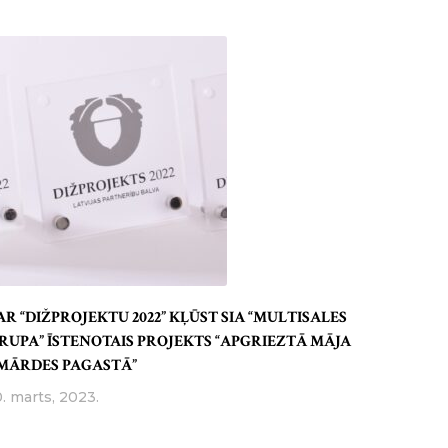
AR “DIŽPROJEKTU 2022” KĻŪST SIA “MULTISALES
RUPA” ĪSTENOTAIS PROJEKTS “APGRIEZTĀ MĀJA
MĀRDES PAGASTĀ”
0. marts, 2023.