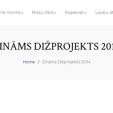
Par mums
Mūsu tīkls
Kopienas
Lauku at
INĀMS DIŽPROJEKTS 20
Home
Zināms Dižprojekts 2014