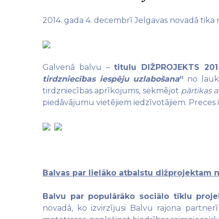
2014. gada 4. decembrī Jelgavas novadā tika n
Galvenā balvu –
titulu DIŽPROJEKTS 201
tirdzniecības iespēju uzlabošana
“
no lauku 
tirdzniecības aprīkojums, sekmējot
pārtikas 
piedāvājumu vietējiem iedzīvotājiem. Preces i
Balvas par lielāko atbalstu dižprojektam
Balvu par populārāko sociālo tīklu proj
novadā, ko izvirzījusi Balvu rajona partnerī