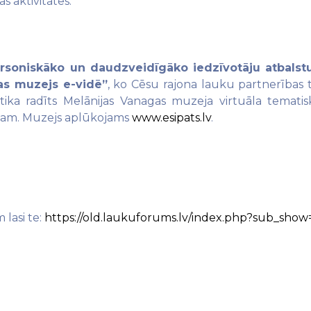
s aktivitātes.
 personiskāko un daudzveidīgāko iedzīvotāju
atbalst
as muzejs e-vidē”
, ko Cēsu rajona lauku partnerības t
 tika radīts Melānijas Vanagas muzeja virtuāla temati
okam. Muzejs aplūkojams
www.esipats.lv
.
lasi te:
https://old.laukuforums.lv/index.php?sub_show