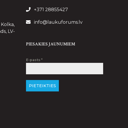
+371 28855427
info@laukuforums.lv
 Kolka,
ds, LV-
PIESAKIES JAUNUMIEM
E-pasts
*
PIETEIKTIES