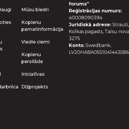
forums”
raugi
Mūsu biedri
Reģistrācijas numurs:
40008090394
oties
Kopienu
Juridiskā adrese:
Strauti,
pamatinformācija
Kolkas pagasts, Talsu nova
3275
u
Viedie ciemi
Konts:
Swedbank,
s
LV20HABA0551041443586
Kopienu
persilāde
i
Iniciatīvas
darbnīca
Dižprojekts