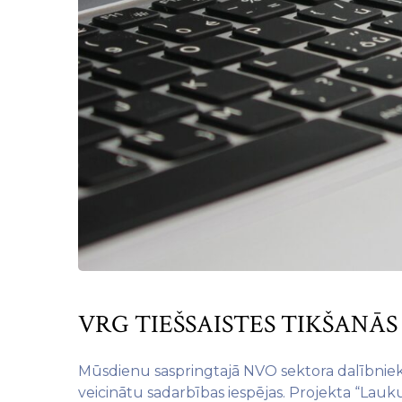
VRG TIEŠSAISTES TIKŠANĀS
Mūsdienu saspringtajā NVO sektora dalībnieku 
veicinātu sadarbības iespējas. Projekta “Lauk