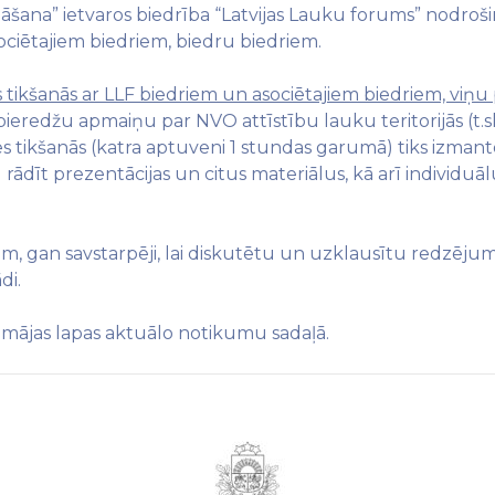
āšana” ietvaros biedrība “Latvijas Lauku forums” nodroši
ociētajiem biedriem, biedru biedriem.
es tikšanās ar LLF biedriem un asociētajiem biedriem, viņu
pieredžu apmaiņu par NVO attīstību lauku teritorijās (t.s
es tikšanās (katra aptuveni 1 stundas garumā) tiks izma
 rādīt prezentācijas un citus materiālus, kā arī individu
iem, gan savstarpēji, lai diskutētu un uzklausītu redzēj
di.
F mājas lapas aktuālo notikumu sadaļā.