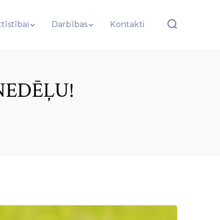
tīstībai
Darbības
Kontakti
NEDĒĻU!