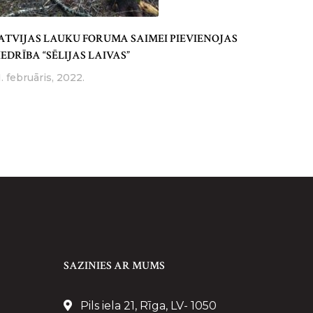
ATVIJAS LAUKU FORUMA SAIMEI PIEVIENOJAS
IEDRĪBA “SĒLIJAS LAIVAS”
1. februāris, 2022.
SAZINIES AR MUMS
Pils iela 21, Rīga, LV- 1050