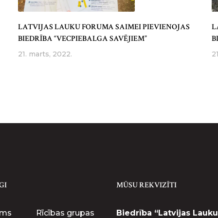
LATVIJAS LAUKU FORUMA SAIMEI PIEVIENOJAS
L
BIEDRĪBA “VECPIEBALGA SAVĒJIEM”
B
21. marts, 2022.
2
GI
MŪSU REKVIZĪTI
ums
Rīcības grupas
Biedrība “Latvijas Lauku