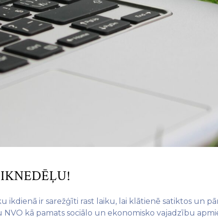
 IKNEDĒĻU!
ikdienā ir sarežģīti rast laiku, lai klātienē satiktos un
u NVO kā pamats sociālo un ekonomisko vajadzību apmierin