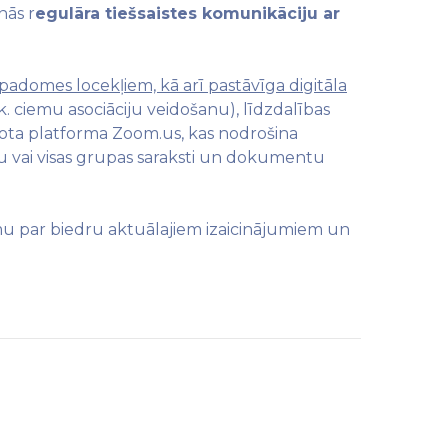
nās r
egulāra tiešsaistes komunikāciju ar
 padomes locekļiem, kā arī pastāvīga digitāla
k. ciemu asociāciju veidošanu), līdzdalības
ntota platforma Zoom.us, kas nodrošina
ālu vai visas grupas saraksti un dokumentu
umu par biedru aktuālajiem izaicinājumiem un