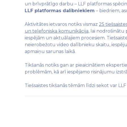
un brīvprātīgo darbu – LLF platformas spēcin
LLF platformas dalībniekiem
– biedriem, as
Aktivitātes ietvaros notiks vismaz
25 tiešsaist
un telefoniska komunikācija,
lai nodrošinātu 
iespējām un aktuālajiem procesiem. Tiešsaist
neierobežotu video dalībnieku skaitu, iespēju
apmaiņu sarunas laikā.
Tikšanās notiks gan ar pieaicinātiem ekspert
problēmām, kā arī iespējamo risinājumu izstrā
Tiešsaistes tikšanās tēmām līdzi sekot var LL