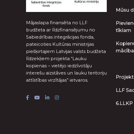
Mūsu d
Mājaslapa finansēta no LLF
Pievien
budžeta ar līdzfinansējumu no
tīklam
Sabiedrības integrācijas fonda,
Kopien
pateicoties Kultūras ministrijas
mācība
piešķirtajiem Latvijas valsts budžeta
līdzekļiem projekta “Lauku
kopienas – vietējo iedzīvotāju
interešu aizstāves un lauku teritoriju
Projekt
attīstības virzītājas” ietvaros.
LLF Sa
6.LLKP