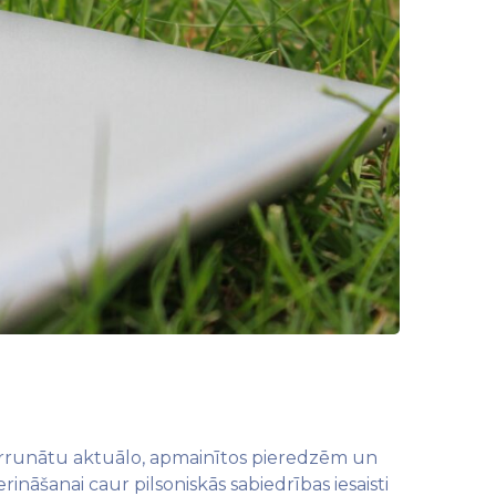
 pārrunātu aktuālo, apmainītos pieredzēm un
āšanai caur pilsoniskās sabiedrības iesaisti