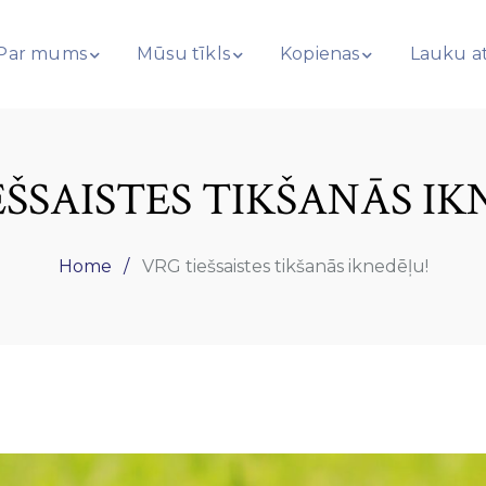
Par mums
Mūsu tīkls
Kopienas
Lauku at
EŠSAISTES TIKŠANĀS IK
Home
VRG tiešsaistes tikšanās iknedēļu!