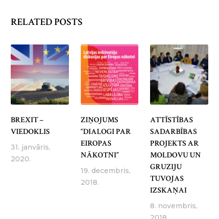
RELATED POSTS
BREXIT –
ZIŅOJUMS
ATTĪSTĪBAS
VIEDOKLIS
“DIALOGI PAR
SADARBĪBAS
EIROPAS
PROJEKTS AR
31. janvāris,
NĀKOTNI”
MOLDOVU UN
2020.
GRUZIJU
19. decembris,
TUVOJAS
2018.
IZSKAŅAI
8. novembris,
2018.