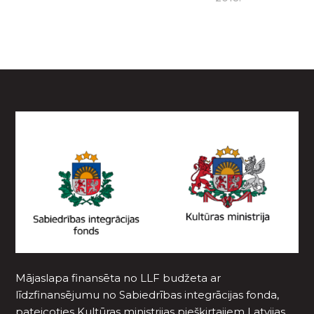
Mājaslapa finansēta no LLF budžeta ar
līdzfinansējumu no Sabiedrības integrācijas fonda,
pateicoties Kultūras ministrijas piešķirtajiem Latvijas