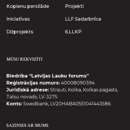
Kopienu persilāde
Projekti
Iniciatīvas
LLF Sadarbnīca
Dižprojekts
6.LLKP
MŪSU REKVIZĪTI
Biedrība “Latvijas Lauku forums”
Reģistrācijas numurs:
40008090394
Juridiskā adrese:
Strauti, Kolka, Kolkas pagasts,
Talsu novads, LV-3275
Konts:
Swedbank, LV20HABA0551041443586
SAZINIES AR MUMS