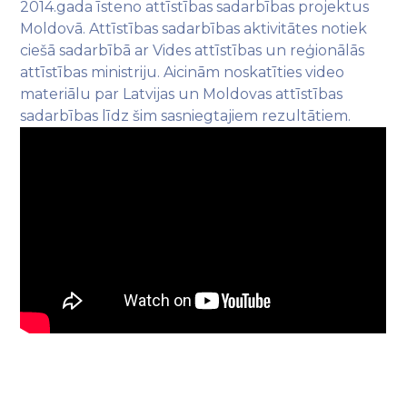
2014.gada īsteno attīstības sadarbības projektus
Moldovā. Attīstības sadarbības aktivitātes notiek
ciešā sadarbībā ar Vides attīstības un reģionālās
attīstības ministriju. Aicinām noskatīties video
materiālu par Latvijas un Moldovas attīstības
sadarbības līdz šim sasniegtajiem rezultātiem.