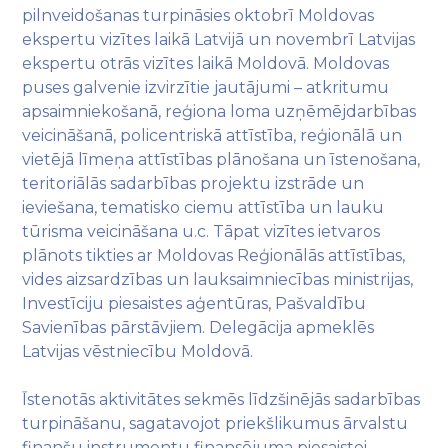
pilnveidošanas turpināsies oktobrī Moldovas
ekspertu vizītes laikā Latvijā un novembrī Latvijas
ekspertu otrās vizītes laikā Moldovā. Moldovas
puses galvenie izvirzītie jautājumi – atkritumu
apsaimniekošanā, reģiona loma uzņēmējdarbības
veicināšanā, policentriskā attīstība, reģionālā un
vietējā līmeņa attīstības plānošana un īstenošana,
teritoriālās sadarbības projektu izstrāde un
ieviešana, tematisko ciemu attīstība un lauku
tūrisma veicināšana u.c. Tāpat vizītes ietvaros
plānots tikties ar Moldovas Reģionālās attīstības,
vides aizsardzības un lauksaimniecības ministrijas,
Investīciju piesaistes aģentūras, Pašvaldību
Savienības pārstāvjiem. Delegācija apmeklēs
Latvijas vēstniecību Moldovā.
Īstenotās aktivitātes sekmēs līdzšinējās sadarbības
turpināšanu, sagatavojot priekšlikumus ārvalstu
finanšu instrumentu finansējuma piesaistei