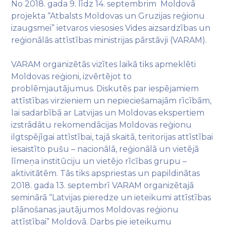
No 2018. gada 9. līdz 14. septembrim Moldovā
projekta “Atbalsts Moldovas un Gruzijas reģionu
izaugsmei” ietvaros viesosies Vides aizsardzības un
reģionālās attīstības ministrijas pārstāvji (VARAM).
VARAM organizētās vizītes laikā tiks apmeklēti
Moldovas reģioni, izvērtējot to
problēmjautājumus. Diskutēs par iespējamiem
attīstības virzieniem un nepieciešamajām rīcībām,
lai sadarbībā ar Latvijas un Moldovas ekspertiem
izstrādātu rekomendācijas Moldovas reģionu
ilgtspējīgai attīstībai, tajā skaitā, teritorijas attīstībai
iesaistīto pušu – nacionālā, reģionālā un vietējā
līmeņa institūciju un vietējo rīcības grupu –
aktivitātēm. Tās tiks apspriestas un papildinātas
2018. gada 13. septembrī VARAM organizētajā
seminārā “Latvijas pieredze un ieteikumi attīstības
plānošanas jautājumos Moldovas reģionu
attīstībai” Moldovā. Darbs pie ieteikumu