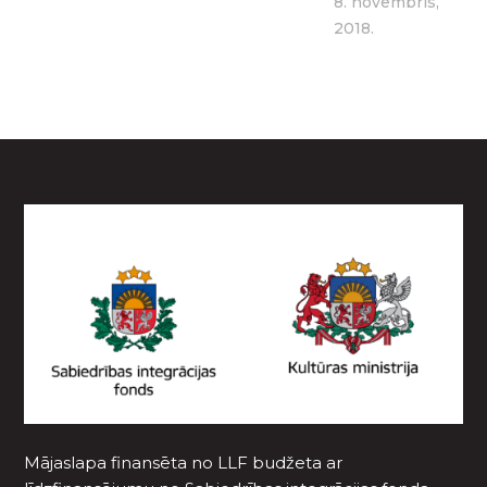
8. novembris,
2018.
Mājaslapa finansēta no LLF budžeta ar