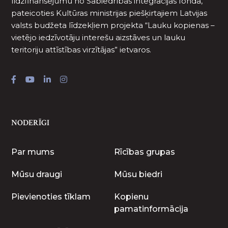
līdzfinansējumu no Sabiedrības integrācijas fonda,
pateicoties Kultūras ministrijas piešķirtajiem Latvijas
valsts budžeta līdzekļiem projekta “Lauku kopienas –
vietējo iedzīvotāju interešu aizstāves un lauku
teritoriju attīstības virzītājas” ietvaros.
NODERĪGI
Par mums
Rīcības grupas
Mūsu draugi
Mūsu biedri
Pievienoties tīklam
Kopienu
pamatinformācija