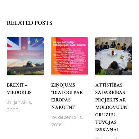
RELATED POSTS
BREXIT –
ZIŅOJUMS
ATTĪSTĪBAS
VIEDOKLIS
“DIALOGI PAR
SADARBĪBAS
EIROPAS
PROJEKTS AR
31. janvāris,
NĀKOTNI”
MOLDOVU UN
2020.
GRUZIJU
19. decembris,
TUVOJAS
2018.
IZSKAŅAI