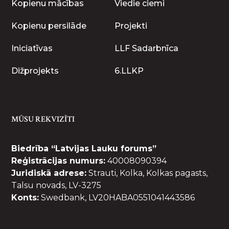
Kopienu mācības
Viedie ciemi
Kopienu persilāde
Projekti
Iniciatīvas
LLF Sadarbnīca
Dižprojekts
6.LLKP
MŪSU REKVIZĪTI
Biedrība “Latvijas Lauku forums”
Reģistrācijas numurs:
40008090394
Juridiskā adrese:
Strauti, Kolka, Kolkas pagasts,
Talsu novads, LV-3275
Konts:
Swedbank, LV20HABA0551041443586