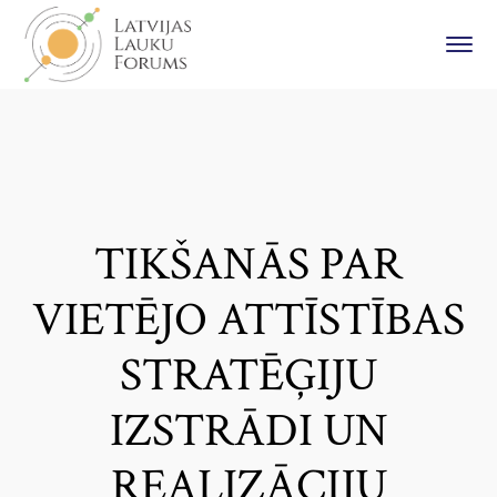
TIKŠANĀS PAR
VIETĒJO ATTĪSTĪBAS
STRATĒĢIJU
IZSTRĀDI UN
REALIZĀCIJU