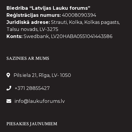
Biedrība “Latvijas Lauku forums”
Reģistrācijas numurs:
40008090394
Juridiskā adrese:
Strauti, Kolka, Kolkas pagasts,
Talsu novads, LV-3275
Konts:
Swedbank, LV20HABA0551041443586
SAZINIES AR MUMS
Pils iela 21, Rīga, LV- 1050
+371 28855427
info@laukuforums.lv
PIESAKIES JAUNUMIEM