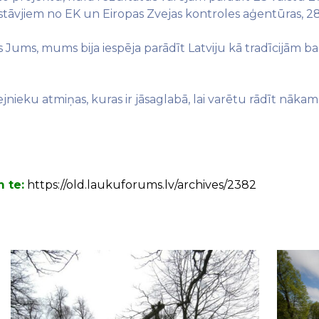
stāvjiem no EK un Eiropas Zvejas kontroles aģentūras, 2
 Jums, mums bija iespēja parādīt Latviju kā tradīcijām b
s zvejnieku atmiņas, kuras ir jāsaglabā, lai varētu rādīt n
 te:
https://old.laukuforums.lv/archives/2382