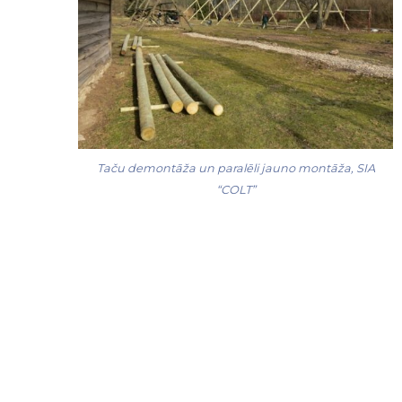
Taču demontāža un paralēli jauno montāža, SIA
“COLT”