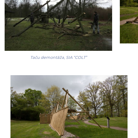
Taču demontāža, SIA “COLT”