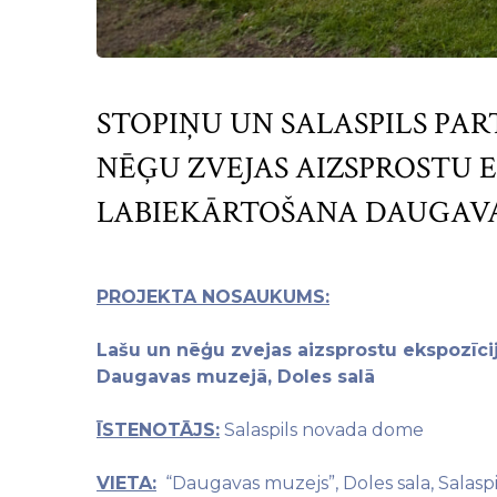
STOPIŅU UN SALASPILS PAR
NĒĢU ZVEJAS AIZSPROSTU 
LABIEKĀRTOŠANA DAUGAVAS
PROJEKTA NOSAUKUMS:
Lašu un nēģu zvejas aizsprostu ekspozīcij
Daugavas muzejā, Doles salā
ĪSTENOTĀJS
:
Salaspils novada dome
VIETA
:
“Daugavas muzejs”, Doles sala, Salaspil