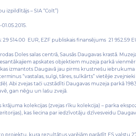
izpildītājs – SIA “Colt”)
.-01.05.2015.
s: 29 514.00 EUR, EZF publiskais finansējums 21 952.59
das Doles salas centrā, Sausās Daugavas krastā. Muzeja 
resantākajiem apskates objektiem muzeja parkā vienmēr ir 
, kas izmantots Daugavā jau pi
rms krustnešu iebrukuma Lat
erminus “vastalas, sulgi, tāres, sulkārts” vietējie zvejnieki
dēļ.
Abi zvejas tači uzstādīti Daugavas muzeja parkā
1983
ūvē, gan nēģu un lašu zvejā.
krājuma kolekcijas (zvejas rīku kolekcija) – parka ekspo
torijas), kas liecina par iedzīvotāju dzīvesveidu Daugavas 
to projektu, kura rezultātus varējām parādīt ES valstu 2