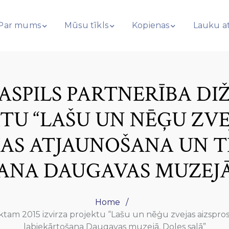
Par mums
Mūsu tīkls
Kopienas
Lauku at
ASPILS PARTNERĪBA DI
KTU “LAŠU UN NĒĢU ZVE
JAS ATJAUNOŠANA UN T
ANA DAUGAVAS MUZEJĀ,
Home
ktam 2015 izvirza projektu “Lašu un nēģu zvejas aizsprost
labiekārtošana Daugavas muzejā, Doles salā”