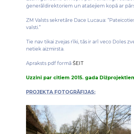
ģenerāldirektoriem un atašejiem kopā ar pār
ZM Valsts sekretāre Dace Lucaua: “Pateicoties
valsti.”
Tie nav tikai zvejas rīki, tās ir arī veco Dole
netiek aizmirsta.
Apraksts pdf formā
ŠEIT
Uzzini par citiem 2015. gada Dižprojektiem
PROJEKTA FOTOGRĀFIJAS: