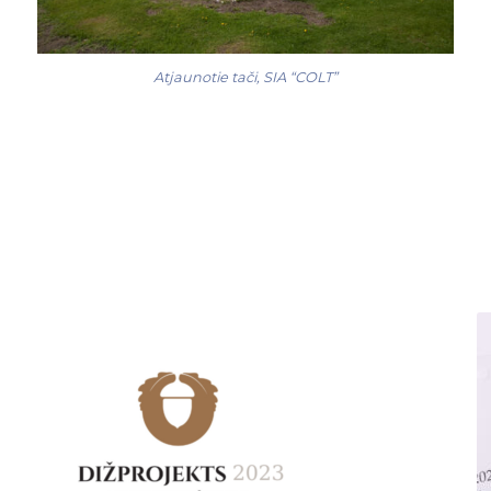
Atjaunotie tači, SIA “COLT”