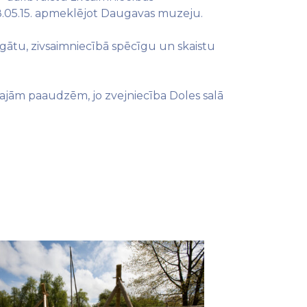
8.05.15. apmeklējot Daugavas muzeju.
agātu, zivsaimniecībā spēcīgu un skaistu
ākamajām paaudzēm, jo zvejniecība Doles salā