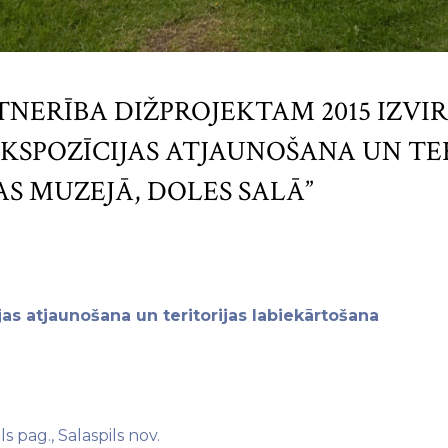
TNERĪBA DIŽPROJEKTAM 2015 IZVI
EKSPOZĪCIJAS ATJAUNOŠANA UN TE
 MUZEJĀ, DOLES SALĀ”
as atjaunošana un teritorijas labiekārtošana
s pag., Salaspils nov.