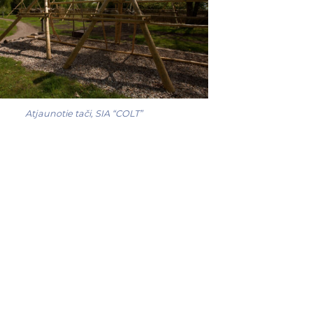
Atjaunotie tači, SIA “COLT”