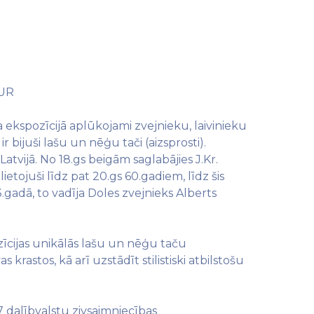
 EUR
ekspozīcijā aplūkojami zvejnieku, laivinieku
bijuši lašu un nēģu tači (aizsprosti).
vijā. No 18.gs beigām saglabājies J.Kr.
 lietojuši līdz pat 20.gs 60.gadiem, līdz šis
.gadā, to vadīja Doles zvejnieks Alberts
zīcijas unikālās lašu un nēģu taču
krastos, kā arī uzstādīt stilistiski atbilstošu
7 dalībvalstu zivsaimniecības