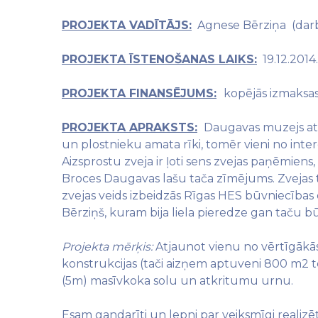
PROJEKTA VADĪTĀJS:
Agnese Bērziņa (darbu 
PROJEKTA ĪSTENOŠANAS LAIKS:
19.12.2014
PROJEKTA FINANSĒJUMS:
kopējās izmaksa
PROJEKTA APRAKSTS:
Daugavas muzejs atro
un plostnieku amata rīki, tomēr vieni no inte
Aizsprostu zveja ir ļoti sens zvejas paņēmiens
Broces Daugavas lašu tača zīmējums.
Zvejas t
zvejas veids izbeidzās Rīgas HES būvniecības 
Bērziņš, kuram bija liela pieredze gan taču b
Projekta mērķis:
Atjaunot vienu no vērtīgākās 
konstrukcijas (tači aizņem aptuveni 800 m2 teri
(5m) masīvkoka solu un atkritumu urnu.
Esam gandarīti un lepni par veiksmīgi realizē