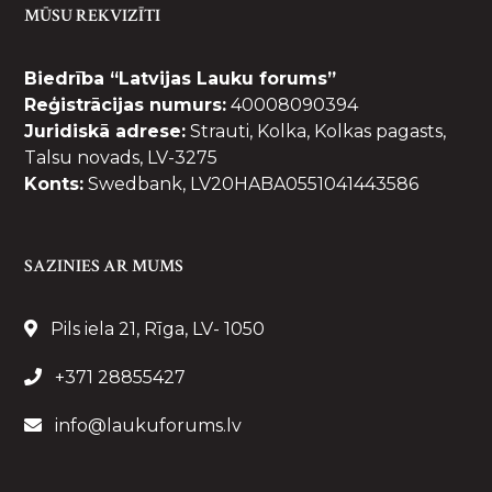
MŪSU REKVIZĪTI
Biedrība “Latvijas Lauku forums”
Reģistrācijas numurs:
40008090394
Juridiskā adrese:
Strauti, Kolka, Kolkas pagasts,
Talsu novads, LV-3275
Konts:
Swedbank, LV20HABA0551041443586
SAZINIES AR MUMS
Pils iela 21, Rīga, LV- 1050
+371 28855427
info@laukuforums.lv