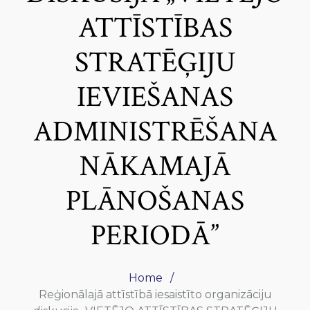
ATTĪSTĪBAS
STRATĒĢIJU
IEVIEŠANAS
ADMINISTRĒŠANA
NĀKAMAJĀ
PLĀNOŠANAS
PERIODĀ”
Home
Reģionālajā attīstībā iesaistīto organizāciju