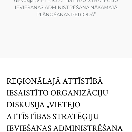
diskusija „VIETĒJO ATTĪSTĪBAS STRATĒĢIJU
IEVIEŠANAS ADMINISTRĒŠANA NĀKAMAJĀ
PLĀNOŠANAS PERIODĀ”
REĢIONĀLAJĀ ATTĪSTĪBĀ
IESAISTĪTO ORGANIZĀCIJU
DISKUSIJA „VIETĒJO
ATTĪSTĪBAS STRATĒĢIJU
IEVIEŠANAS ADMINISTRĒŠANA