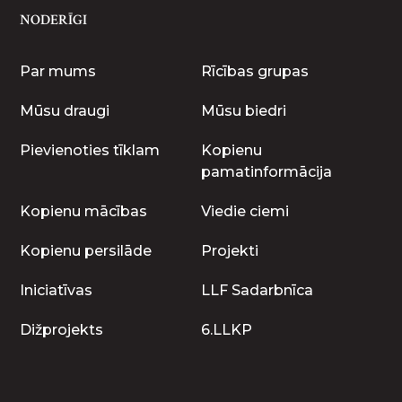
NODERĪGI
Par mums
Rīcības grupas
Mūsu draugi
Mūsu biedri
Pievienoties tīklam
Kopienu
pamatinformācija
Kopienu mācības
Viedie ciemi
Kopienu persilāde
Projekti
Iniciatīvas
LLF Sadarbnīca
Dižprojekts
6.LLKP