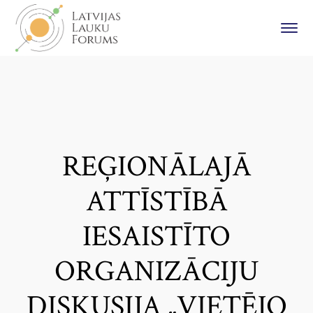
REĢIONĀLAJĀ
ATTĪSTĪBĀ
IESAISTĪTO
ORGANIZĀCIJU
DISKUSIJA „VIETĒJO