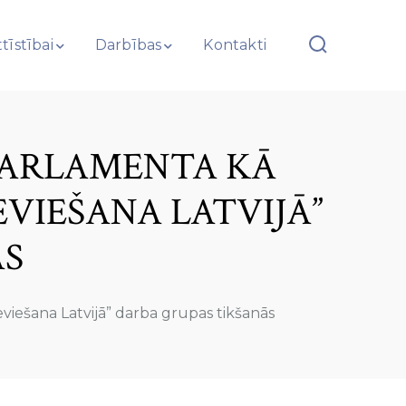
tīstībai
Darbības
Kontakti
 PARLAMENTA KĀ
VIEŠANA LATVIJĀ”
ĀS
viešana Latvijā” darba grupas tikšanās