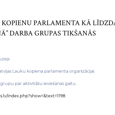
U KOPIENU PARLAMENTA KĀ LĪDZ
JĀ” DARBA GRUPAS TIKŠANĀS
uzejs
atvijas Lauku kopiena parlamenta organizācijai.
grupu par aktivitāšu ieviešanas gaitu.
ms.lv/index.php?show=&text=1198