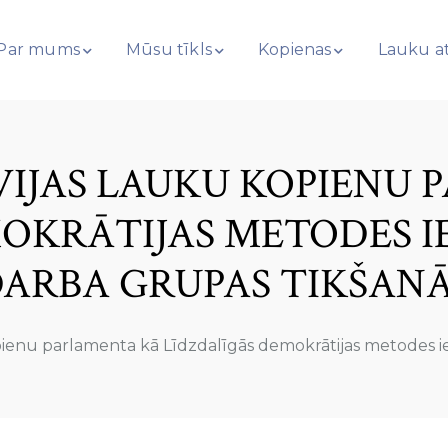
Par mums
Mūsu tīkls
Kopienas
Lauku at
VIJAS LAUKU KOPIENU
OKRĀTIJAS METODES IE
ARBA GRUPAS TIKŠAN
pienu parlamenta kā Līdzdalīgās demokrātijas metodes ie