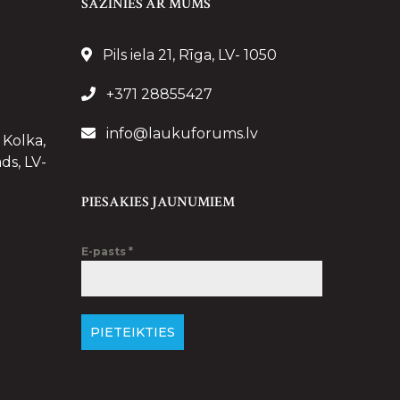
SAZINIES AR MUMS
Pils iela 21, Rīga, LV- 1050
+371 28855427
info@laukuforums.lv
 Kolka,
ds, LV-
PIESAKIES JAUNUMIEM
E-pasts
*
PIETEIKTIES