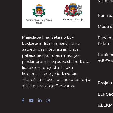
NODERĪ
Par m
Mūsu d
Mājaslapa finansēta no LLF
Pievien
budžeta ar līdzfinansējumu no
tīklam
Sabiedrības integrācijas fonda,
Kopien
pateicoties Kultūras ministrijas
mācība
piešķirtajiem Latvijas valsts budžeta
līdzekļiem projekta “Lauku
kopienas – vietējo iedzīvotāju
interešu aizstāves un lauku teritoriju
Projekt
attīstības virzītājas” ietvaros.
LLF Sa
6.LLKP