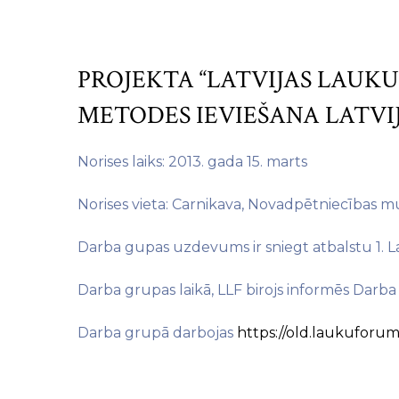
PROJEKTA “LATVIJAS LAUK
METODES IEVIEŠANA LATVI
Norises laiks: 2013. gada 15. marts
Norises vieta: Carnikava, Novadpētniecības m
Darba gupas uzdevums ir sniegt atbalstu 1. L
Darba grupas laikā, LLF birojs informēs Darba 
Darba grupā darbojas
https://old.laukuforu