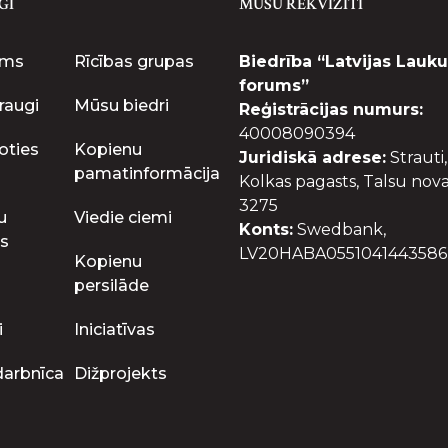
GI
MŪSU REKVIZĪTI
ums
Rīcības grupas
Biedrība “Latvijas Lauku
forums”
raugi
Mūsu biedri
Reģistrācijas numurs:
40008090394
oties
Kopienu
Juridiskā adrese:
Strauti,
pamatinformācija
Kolkas pagasts, Talsu nova
3275
u
Viedie ciemi
Konts:
Swedbank,
s
LV20HABA0551041443586
Kopienu
persilāde
i
Iniciatīvas
darbnīca
Dižprojekts