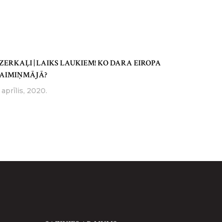
ZERKAĻI | LAIKS LAUKIEM! KO DARA EIROPA
AIMIŅMĀJĀ?
 aprīlis, 2020.