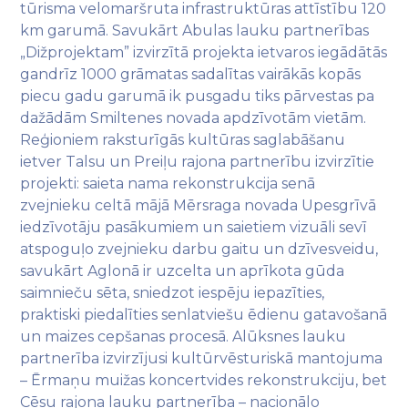
tūrisma velomaršruta infrastruktūras attīstību 120
km garumā. Savukārt Abulas lauku partnerības
„Dižprojektam” izvirzītā projekta ietvaros iegādātās
gandrīz 1000 grāmatas sadalītas vairākās kopās
piecu gadu garumā ik pusgadu tiks pārvestas pa
dažādām Smiltenes novada apdzīvotām vietām.
Reģioniem raksturīgās kultūras saglabāšanu
ietver Talsu un Preiļu rajona partnerību izvirzītie
projekti: saieta nama rekonstrukcija senā
zvejnieku celtā mājā Mērsraga novada Upesgrīvā
iedzīvotāju pasākumiem un saietiem vizuāli sevī
atspoguļo zvejnieku darbu gaitu un dzīvesveidu,
savukārt Aglonā ir uzcelta un aprīkota gūda
saimnieču sēta, sniedzot iespēju iepazīties,
praktiski piedalīties senlatviešu ēdienu gatavošanā
un maizes cepšanas procesā. Alūksnes lauku
partnerība izvirzījusi kultūrvēsturiskā mantojuma
– Ērmaņu muižas koncertvides rekonstrukciju, bet
Cēsu rajona lauku partnerība – nacionālo