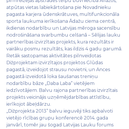
pirmreizējās apstrādes telpu būvniecība Allažos,
atpūtas vietas labiekārtošana pie Novadnieku
pagasta karjera ūdenskrātuves, multifunkcionāla
sporta laukuma ierīkošana Ādažu ciema centrā,
ikdienas nodarbību un Latvijas mēroga sacensību
nodrošināšana svarbumbu celšanā – Sēlijas lauku
partnerības izvirzītais projekts, kura rezultāts ir
vairāku posmu rezultāts, kas ildzis 4 gadu garumā.
Retāk sastopamas aktivitātes pilnveidotas
Dižprojektam izvirzītajos projektos Glūdas
pagastā, izveidojot strausu novietni, un Ances
pagastā izveidotā loka šaušanas treniņu
nodarbību bāze „Daba Laba” vietējiem
iedzīvotājiem. Balvu rajona partnerības izvirzītais
projekts veicinājis uzņēmējdarbības attīstību,
ierīkojot ābeļdārzu.
„Dižprojekta 2013” balvu ieguvēji tiks apbalvoti
vietējo rīcības grupu konferencē 2014. gada
janvārī, tomēr jau šogad Latvijas Lauku forums