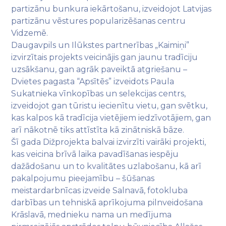
partizānu bunkura iekārtošanu, izveidojot Latvijas
partizānu vēstures popularizēšanas centru
Vidzemē.
Daugavpils un Ilūkstes partnerības „Kaimiņi”
izvirzītais projekts veicinājis gan jaunu tradīciju
uzsākšanu, gan agrāk paveiktā atgriešanu –
Dvietes pagasta “Apsītēs” izveidots Paula
Sukatnieka vīnkopības un selekcijas centrs,
izveidojot gan tūristu iecienītu vietu, gan svētku,
kas kalpos kā tradīcija vietējiem iedzīvotājiem, gan
arī nākotnē tiks attīstīta kā zinātniskā bāze.
Šī gada Dižprojekta balvai izvirzīti vairāki projekti,
kas veicina brīvā laika pavadīšanas iespēju
dažādošanu un to kvalitātes uzlabošanu, kā arī
pakalpojumu pieejamību – šūšanas
meistardarbnīcas izveide Salnavā, fotokluba
darbības un tehniskā aprīkojuma pilnveidošana
Krāslavā, mednieku nama un medījuma