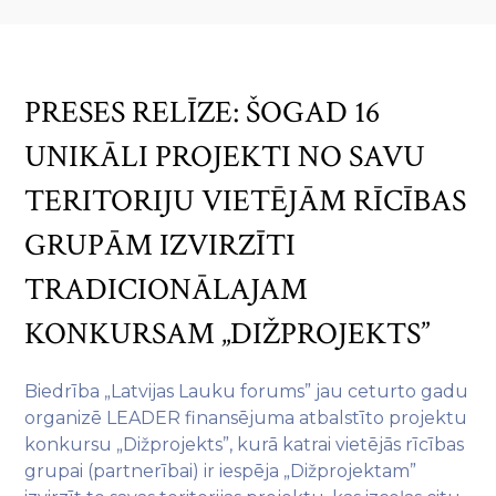
PRESES RELĪZE: ŠOGAD 16
UNIKĀLI PROJEKTI NO SAVU
TERITORIJU VIETĒJĀM RĪCĪBAS
GRUPĀM IZVIRZĪTI
TRADICIONĀLAJAM
KONKURSAM „DIŽPROJEKTS”
Biedrība „Latvijas Lauku forums” jau ceturto gadu
organizē LEADER finansējuma atbalstīto projektu
konkursu „Dižprojekts”, kurā katrai vietējās rīcības
grupai (partnerībai) ir iespēja „Dižprojektam”