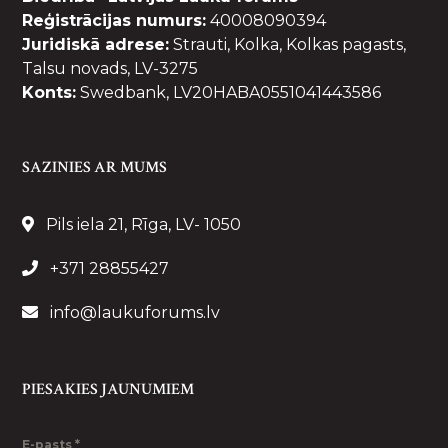
Reģistrācijas numurs:
40008090394
Juridiskā adrese:
Strauti, Kolka, Kolkas pagasts,
Talsu novads, LV-3275
Konts:
Swedbank, LV20HABA0551041443586
SAZINIES AR MUMS
Pils iela 21, Rīga, LV- 1050
+371 28855427
info@laukuforums.lv
PIESAKIES JAUNUMIEM
E-pasts
*