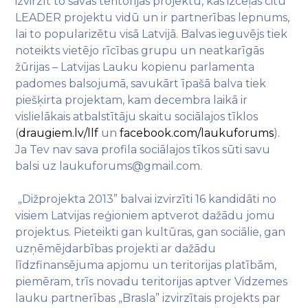
izvirzīt to savas teritorijas projektu, kas izceļas citu
LEADER projektu vidū un ir partnerības lepnums,
lai to popularizētu visā Latvijā. Balvas ieguvējs tiek
noteikts vietējo rīcības grupu un neatkarīgās
žūrijas – Latvijas Lauku kopienu parlamenta
padomes balsojumā, savukārt īpašā balva tiek
piešķirta projektam, kam decembra laikā ir
vislielākais atbalstītāju skaitu sociālajos tīklos
(
draugiem.lv/llf
un
facebook.com/laukuforums
).
Ja Tev nav sava profila sociālajos tīkos sūti savu
balsi uz laukuforums@gmail.com.
„Dižprojekta 2013” balvai izvirzīti 16 kandidāti no
visiem Latvijas reģioniem aptverot dažādu jomu
projektus. Pieteikti gan kultūras, gan sociālie, gan
uzņēmējdarbības projekti ar dažādu
līdzfinansējuma apjomu un teritorijas platībām,
piemēram, trīs novadu teritorijas aptver Vidzemes
lauku partnerības „Brasla” izvirzītais projekts par