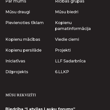
Par mums
Rīcības grupas
Mūsu draugi
Mūsu biedri
Pievienoties tīklam
Kopienu
pamatinformācija
Kopienu mācības
Viedie ciemi
Kopienu persilāde
Projekti
Iniciatīvas
LLF Sadarbnīca
Dižprojekts
6.LLKP
MŪSU REKVIZĪTI
Biedrība “Latvijas Lauku forums”