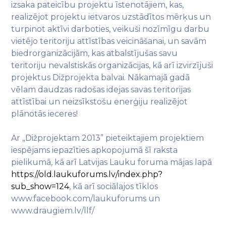
izsaka pateicību projektu īstenotājiem, kas,
realizējot projektu ietvaros uzstādītos mērķus un
turpinot aktīvi darboties, veikuši nozīmīgu darbu
vietējo teritoriju attīstības veicināšanai, un savām
biedrorganizācijām, kas atbalstījušas savu
teritoriju nevalstiskās organizācijas, kā arī izvirzījuši
projektus Dižprojekta balvai. Nākamajā gadā
vēlam daudzas radošas idejas savas teritorijas
attīstībai un neizsīkstošu enerģiju realizējot
plānotās ieceres!
Ar „Dižprojektam 2013” pieteiktajiem projektiem
iespējams iepazīties apkopojumā šī raksta
pielikumā, kā arī Latvijas Lauku foruma mājas lapā
https://old.laukuforums.lv/index.php?
sub_show=124
, kā arī sociālajos tīklos
www.facebook.com/laukuforums un
www.draugiem.lv/llf/