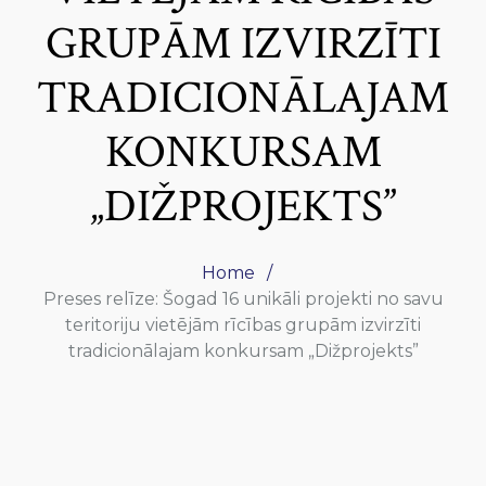
GRUPĀM IZVIRZĪTI
TRADICIONĀLAJAM
KONKURSAM
„DIŽPROJEKTS”
Home
Preses relīze: Šogad 16 unikāli projekti no savu
teritoriju vietējām rīcības grupām izvirzīti
tradicionālajam konkursam „Dižprojekts”