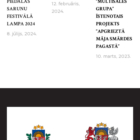
PIEDALĀS
“MULTISALES
12. februāris,
SARUNU
GRUPA”
2024.
FESTIVĀLĀ
ĪSTENOTAIS
LAMPA 2024
PROJEKTS
“APGRIEZTĀ
8. jūlijs, 2024.
MĀJA SMĀRDES
PAGASTĀ”
10. marts, 2023.