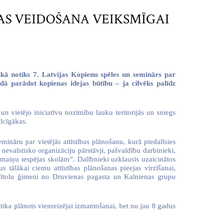
ĪBAS VEIDOŠANA VEIKSMĪGAI
ikā notiks 7. Latvijas Kopienu spēles un seminārs par
idā parādot kopienas idejas būtību – ja cilvēks palīdz
n vietējo iniciatīvu nozīmību lauku teritorijās un sniegs
lcīgākas.
nāru par vietējās attīstības plānošanu, kurā piedalīsies
nevalstisko organizāciju pārstāvji, pašvaldību darbinieki,
rmaiņu iespējas skolām”. Dalībnieki uzklausīs uzaicinātos
jus tālākai ciemu attīstības plānošanas pieejas virzīšanai,
Vītolu ģimeni no Druvienas pagasta un Kalnienas grupu
 tika plānots vienreizējai izmantošanai, bet nu jau 8 gadus