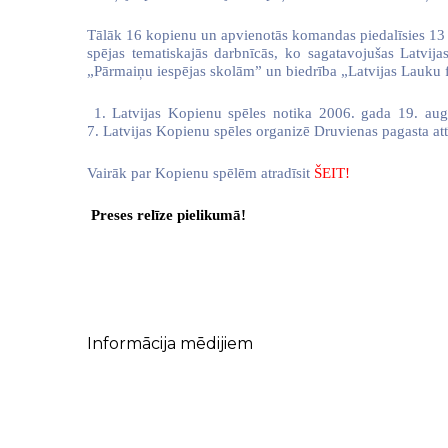
Tālāk 16 kopienu un apvienotās komandas piedalīsies 13 d
spējas tematiskajās darbnīcās, ko sagatavojušas Latvi
„Pārmaiņu iespējas skolām” un biedrība „Latvijas Lauku f
1. Latvijas Kopienu spēles notika 2006. gada 19. augus
7. Latvijas Kopienu spēles organizē Druvienas pagasta att
Vairāk par Kopienu spēlēm atradīsit
ŠEIT!
Preses relīze pielikumā!
Informācija mēdijiem