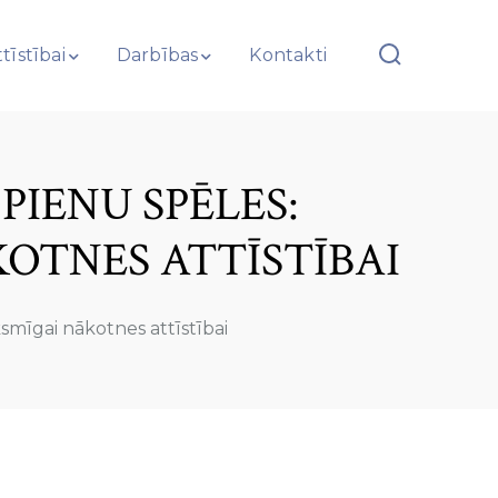
tīstībai
Darbības
Kontakti
OPIENU SPĒLES:
OTNES ATTĪSTĪBAI
ksmīgai nākotnes attīstībai