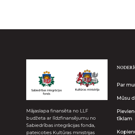
NODERĪ
Par m
Mūsu d
Mājaslapa finansēta no LLF
Pievien
budžeta ar līdzfinansējumu no
tīklam
Sabiedrības integrācijas fonda,
Kopien
pateicoties Kultūras ministrijas