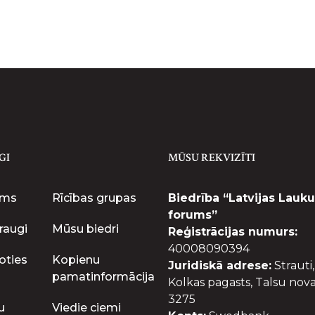
GI
MŪSU REKVIZĪTI
ums
Rīcības grupas
Biedrība “Latvijas Lauku
forums”
raugi
Mūsu biedri
Reģistrācijas numurs:
40008090394
oties
Kopienu
Juridiskā adrese:
Strauti,
pamatinformācija
Kolkas pagasts, Talsu nova
3275
u
Viedie ciemi