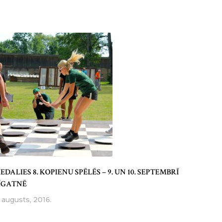
IEDALIES 8. KOPIENU SPĒLĒS – 9. UN 10. SEPTEMBRĪ
ĪGATNĒ
. augusts, 2016.