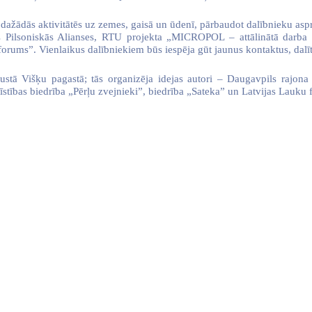
ažādās aktivitātēs uz zemes, gaisā un ūdenī, pārbaudot dalībnieku asp
jas Pilsoniskās Alianses, RTU projekta „MICROPOL – attālinātā darba 
orums”. Vienlaikus dalībniekiem būs iespēja gūt jaunus kontaktus, dalīt
tā Višķu pagastā; tās organizēja idejas autori – Daugavpils rajona l
īstības biedrība „Pērļu zvejnieki”, biedrība „Sateka” un Latvijas Lauku 