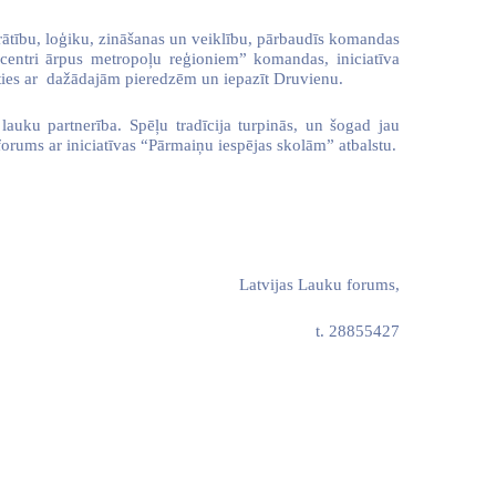
rātību, loģiku, zināšanas un veiklību, pārbaudīs komandas
centri ārpus metropoļu reģioniem” komandas, iniciatīva
ies ar
dažādajām pieredzēm un iepazīt Druvienu.
auku partnerība. Spēļu tradīcija turpinās, un šogad jau
forums ar iniciatīvas “Pārmaiņu iespējas skolām” atbalstu.
Latvijas Lauku forums,
t. 28855427