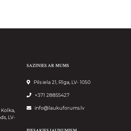
SAZINIES AR MUMS
Pils iela 21, Rīga, LV- 1050
+371 28855427
info@laukuforums.lv
 Kolka,
ds, LV-
PIESAKIES JAUNUMIEM