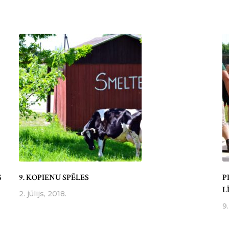
S
9. KOPIENU SPĒLES
P
L
2. jūlijs, 2018.
9