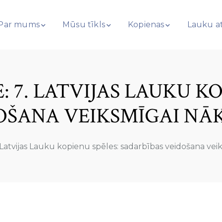
Par mums
Mūsu tīkls
Kopienas
Lauku at
: 7. LATVIJAS LAUKU K
OŠANA VEIKSMĪGAI NĀK
. Latvijas Lauku kopienu spēles: sadarbības veidošana vei