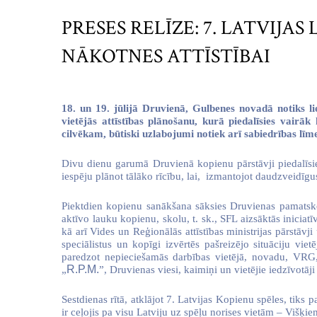
PRESES RELĪZE: 7. LATVIJ
NĀKOTNES ATTĪSTĪBAI
18. un 19. jūlijā Druvienā, Gulbenes novadā notiks l
vietējās attīstības plānošanu, kurā piedalīsies vairā
cilvēkam, būtiski uzlabojumi notiek arī sabiedrības līme
Divu dienu garumā Druvienā kopienu pārstāvji piedalīsies
iespēju plānot tālāko rīcību, lai,
izmantojot daudzveidīgu
Piektdien kopienu sanākšana sāksies Druvienas pamatskol
aktīvo lauku kopienu, skolu, t. sk., SFL aizsāktās iniciat
kā arī Vides un Reģionālās attīstības ministrijas pārstāvj
speciālistus un kopīgi izvērtēs pašreizējo situāciju vietē
paredzot nepieciešamās darbības vietējā, novadu, VRG
R.P.M.
„
”, Druvienas viesi, kaimiņi un vietējie iedzīvotāj
Sestdienas rītā, atklājot 7. Latvijas Kopienu spēles, tiks
ir ceļojis pa visu Latviju uz spēļu norises vietām – Višķie