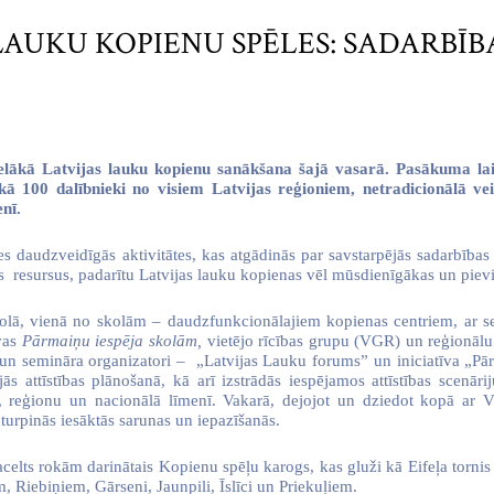
AS LAUKU KOPIENU SPĒLES: SADARB
ielākā Latvijas lauku kopienu sanākšana šajā vasarā. Pasākuma la
k kā 100 dalībnieki no visiem Latvijas reģioniem, netradicionālā ve
nī.
 daudzveidīgās aktivitātes, kas atgādinās par savstarpējās sadarbības u
s
resursus, padarītu Latvijas lauku kopienas vēl mūsdienīgākas un pievi
ā, vienā no skolām – daudzfunkcionālajiem kopienas centriem, ar semi
īvas
Pārmaiņu iespēja skolām,
vietējo rīcības grupu (VGR) un reģionālu 
i un semināra organizatori –
„Latvijas Lauku forums” un iniciatīva „Pā
jās attīstības plānošanā, kā arī izstrādās iespējamos attīstības scenāri
, reģionu un nacionālā līmenī. Vakarā, dejojot un dziedot kopā ar 
i turpinās iesāktās sarunas un iepazīšanās.
 pacelts rokām darinātais Kopienu spēļu karogs, kas gluži kā Eifeļa tornis
m, Riebiņiem, Gārseni, Jaunpili, Īslīci un Priekuļiem.