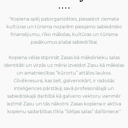
"Kopiena spēj pašorganizēties, piesaistot ciemata
kultūras un tūrisma nozarēm pieejamo sabiedrisko
finansējumu, rīko mākslas, kultūras un tūrisma
pasākumus plašai sabiedrībai.
Kopiena vēlas stiprināt Zasas kā mākslinieku salas
identitāti un virzās uz mērķi izveidot Zasu kā mākslas
un amatniecības “kūrortu” attālos laukos.
Cilvēkresursi, kas šeit, galvenokārt, ir radošās
inteliģences pārstāvji, savā profesionālajā un
sabiedriskajā darbībā kā galveno vektoru vienmēr
iezīmē Zasu un tās nākotni. Zasas kopiena ir aktīva
kopienu sadarbības tīkla “Sēlijas salas” dalībniece."