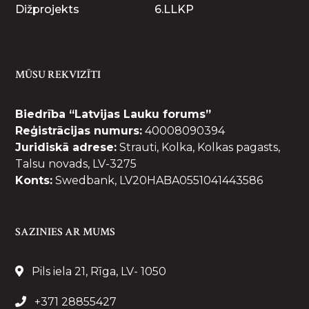
Dižprojekts
6.LLKP
MŪSU REKVIZĪTI
Biedrība “Latvijas Lauku forums”
Reģistrācijas numurs:
40008090394
Juridiskā adrese:
Strauti, Kolka, Kolkas pagasts,
Talsu novads, LV-3275
Konts:
Swedbank, LV20HABA0551041443586
SAZINIES AR MUMS
Pils iela 21, Rīga, LV- 1050
+371 28855427