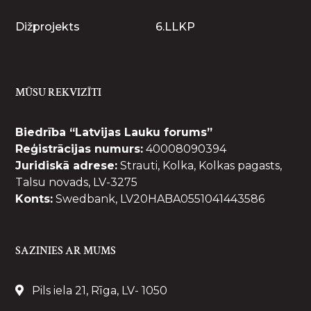
Dižprojekts
6.LLKP
MŪSU REKVIZĪTI
Biedrība “Latvijas Lauku forums”
Reģistrācijas numurs:
40008090394
Juridiskā adrese:
Strauti, Kolka, Kolkas pagasts,
Talsu novads, LV-3275
Konts:
Swedbank, LV20HABA0551041443586
SAZINIES AR MUMS
Pils iela 21, Rīga, LV- 1050