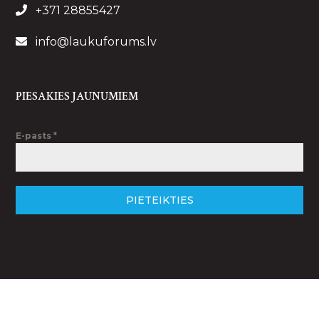
+371 28855427
info@laukuforums.lv
PIESAKIES JAUNUMIEM
E-pasts
*
PIETEIKTIES