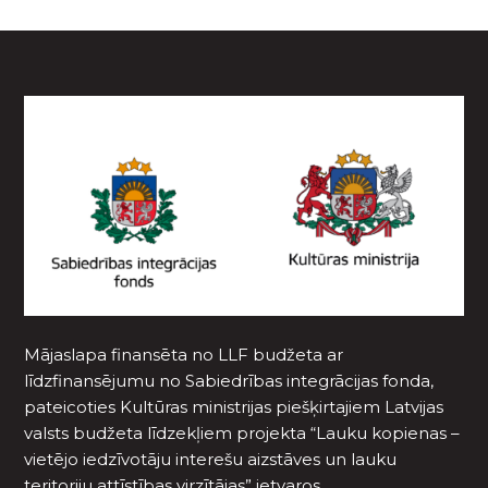
Mājaslapa finansēta no LLF budžeta ar
līdzfinansējumu no Sabiedrības integrācijas fonda,
pateicoties Kultūras ministrijas piešķirtajiem Latvijas
valsts budžeta līdzekļiem projekta “Lauku kopienas –
vietējo iedzīvotāju interešu aizstāves un lauku
teritoriju attīstības virzītājas” ietvaros.