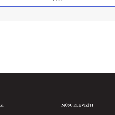
GI
MŪSU REKVIZĪTI