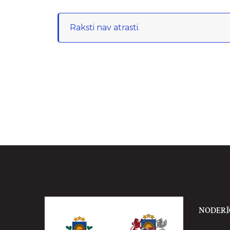
Raksti nav atrasti.
NODERĪ