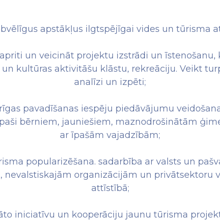
abvēlīgus apstākļus ilgtspējīgai vides un tūrisma att
apriti un veicināt projektu izstrādi un īstenošanu,
a un kultūras aktivitāšu klāstu, rekreāciju. Veikt t
analīzi un izpēti;
derīgas pavadīšanas iespēju piedāvājumu veidoša
īpaši bērniem, jauniešiem, maznodrošinātām ģi
ar īpašām vajadzībām;
risma popularizēšana. sadarbība ar valsts un pašva
 nevalstiskajām organizācijām un privātsektoru 
attīstībā;
vāto iniciatīvu un kooperāciju jaunu tūrisma projek