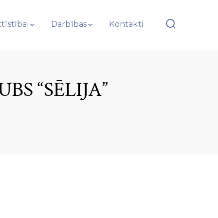
tīstībai
Darbības
Kontakti
BS “SĒLIJA”