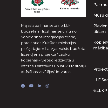
Par m
Mūsu d
Mājaslapa finansēta no LLF
Pievien
budžeta ar līdzfinansējumu no
tīklam
Sabiedrības integrācijas fonda,
Kopien
pateicoties Kultūras ministrijas
mācība
piešķirtajiem Latvijas valsts budžeta
līdzekļiem projekta “Lauku
kopienas – vietējo iedzīvotāju
interešu aizstāves un lauku teritoriju
Projekt
attīstības virzītājas” ietvaros.
LLF Sa
6.LLKP