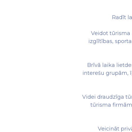
Radīt l
Veidot tūrisma 
izglītības, sport
Brīvā laika liet
interešu grupām, 
Videi draudzīga tū
tūrisma firmām,
Veicināt pri