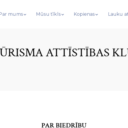
Par mums
Mūsu tīkls
Kopienas
Lauku at
ŪRISMA ATTĪSTĪBAS KLU
PAR BIEDRĪBU