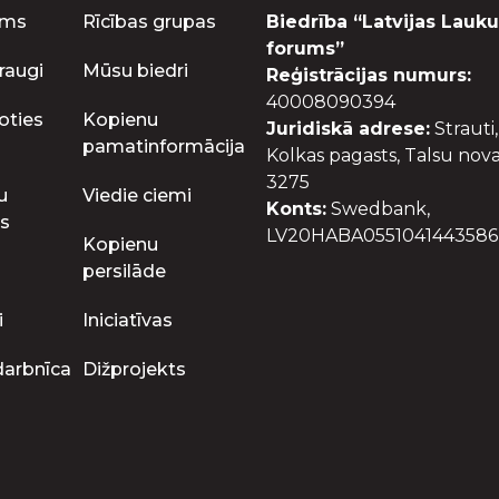
ums
Rīcības grupas
Biedrība “Latvijas Lauku
forums”
raugi
Mūsu biedri
Reģistrācijas numurs:
40008090394
oties
Kopienu
Juridiskā adrese:
Strauti,
pamatinformācija
Kolkas pagasts, Talsu nova
3275
u
Viedie ciemi
Konts:
Swedbank,
s
LV20HABA0551041443586
Kopienu
persilāde
i
Iniciatīvas
darbnīca
Dižprojekts