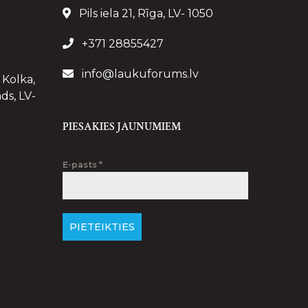
Pils iela 21, Rīga, LV- 1050
+371 28855427
info@laukuforums.lv
 Kolka,
ds, LV-
PIESAKIES JAUNUMIEM
E-pasts
*
PIETEIKTIES