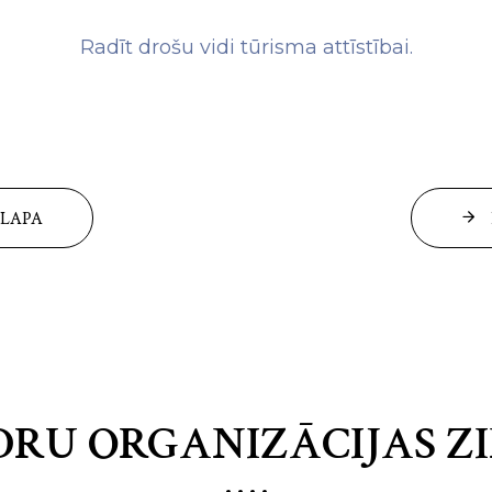
Radīt drošu vidi tūrisma attīstībai.
SLAPA
DRU ORGANIZĀCIJAS Z