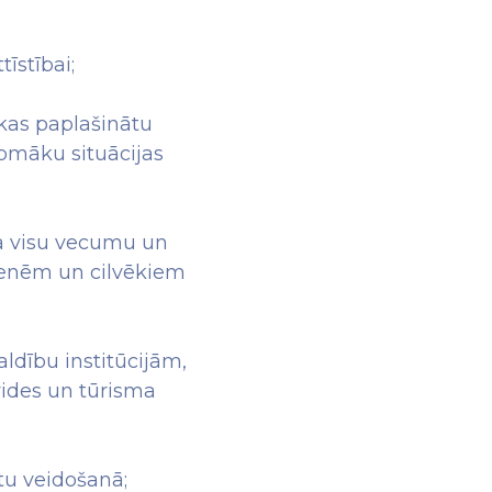
īstībai;
 kas paplašinātu
urpmāku situācijas
na visu vecumu un
menēm un cilvēkiem
ldību institūcijām,
vides un tūrisma
tu veidošanā;