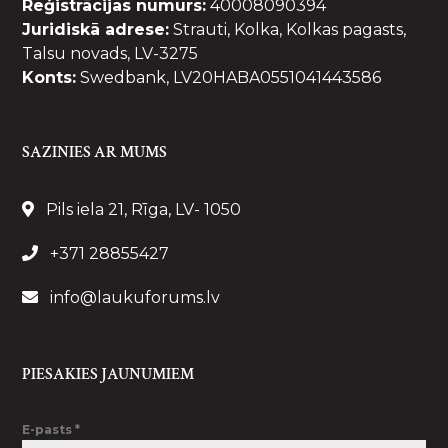
Reģistrācijas numurs:
40008090394
Juridiskā adrese:
Strauti, Kolka, Kolkas pagasts,
Talsu novads, LV-3275
Konts:
Swedbank, LV20HABA0551041443586
SAZINIES AR MUMS
Pils iela 21, Rīga, LV- 1050
+371 28855427
info@laukuforums.lv
PIESAKIES JAUNUMIEM
E-pasts
*