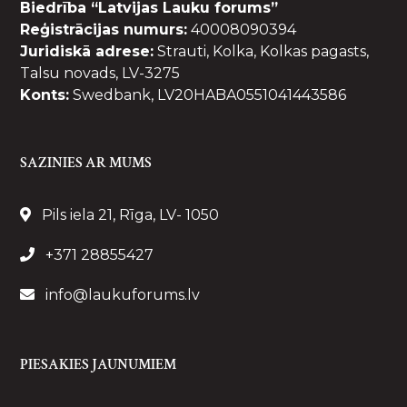
Biedrība “Latvijas Lauku forums”
Reģistrācijas numurs:
40008090394
Juridiskā adrese:
Strauti, Kolka, Kolkas pagasts,
Talsu novads, LV-3275
Konts:
Swedbank, LV20HABA0551041443586
SAZINIES AR MUMS
Pils iela 21, Rīga, LV- 1050
+371 28855427
info@laukuforums.lv
PIESAKIES JAUNUMIEM