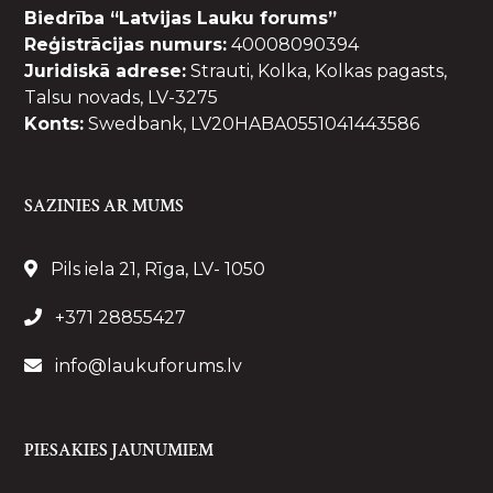
Biedrība “Latvijas Lauku forums”
Reģistrācijas numurs:
40008090394
Juridiskā adrese:
Strauti, Kolka, Kolkas pagasts,
Talsu novads, LV-3275
Konts:
Swedbank, LV20HABA0551041443586
SAZINIES AR MUMS
Pils iela 21, Rīga, LV- 1050
+371 28855427
info@laukuforums.lv
PIESAKIES JAUNUMIEM