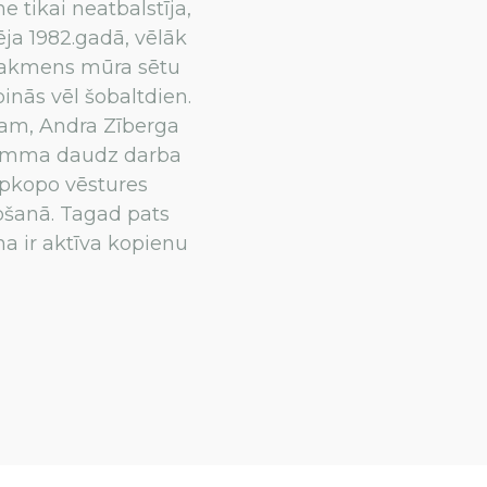
e tikai neatbalstīja,
ja 1982.gadā, vēlāk
u, akmens mūra sētu
inās vēl šobaltdien.
ram, Andra Zīberga
 mamma daudz darba
apkopo vēstures
ošanā. Tagad pats
na ir aktīva kopienu