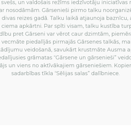
i svešs, un valdošais režīms iedzīvotāju iniciatīvas n
par nosodāmām. Gārsenieši pirmo talku noorganizē
 divas reizes gadā. Talku laikā atjaunoja baznīc
ciema apkārtni. Par spīti visam, talku kustība turp
ldību pret Gārseni var vērot caur dzimtām, piemē
 vecmāte piedalījās pirmajās Gārsenes talkās,
stādījumu veidošanā, savukārt krustmāte Ausma 
edalījusies grāmatas “Gārsene un gārsenieši” veid
otājs un viens no aktīvākajiem gārseniešiem. Kopie
sadarbības tīkla “Sēlijas salas” dalībniece.