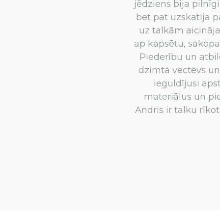
jēdziens bija pilnīg
bet pat uzskatīja 
uz talkām aicināja
ap kapsētu, sakopa 
Piederību un atbi
dzimtā vectēvs un
ieguldījusi ap
materiālus un pi
Andris ir talku rīk