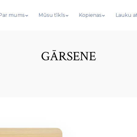
Par mums
Mūsu tīkls
Kopienas
Lauku at
GĀRSENE