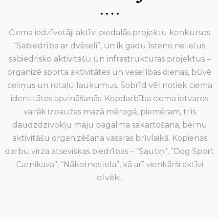
Ciema iedzīvotāji aktīvi piedalās projektu konkursos
“Sabiedrība ar dvēseli”, un ik gadu īsteno nelielus
sabiedrisko aktivitāšu un infrastruktūras projektus –
organizē sporta aktivitātes un veselības dienas, būvē
celiņus un rotaļu laukumus. Šobrīd vēl notiek ciema
identitātes apzināšanās. Kopdarbība ciema ietvaros
vairāk izpaužas mazā mērogā, piemēram, trīs
daudzdzīvokļu māju pagalma sakārtošana, bērnu
aktivitāšu organizēšana vasaras brīvlaikā. Kopienas
darbu virza atsevišķas biedrības – “Sautiņi’, “Dog Sport
Carnikava”, “Nākotnes iela”, kā arī vienkārši aktīvi
cilvēki.