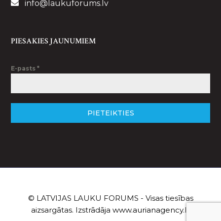
info@laukuforums.lv
PIESAKIES JAUNUMIEM
E-pasts
*
PIETEIKTIES
© LATVIJAS LAUKU FORUMS - Visas tiesības
aizsargātas. Izstrādāja
www.aurianagency.lv