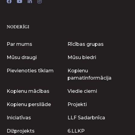
NODERĪGI
Par mums
Rīcības grupas
Mūsu draugi
Mūsu biedri
Pievienoties tīklam
Kopienu
pamatinformācija
Kopienu mācības
Viedie ciemi
Kopienu persilāde
Projekti
Iniciatīvas
LLF Sadarbnīca
Dižprojekts
6.LLKP