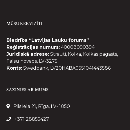
MŪSU REKVIZĪTI
Biedrība “Latvijas Lauku forums”
Reģistrācijas numurs:
40008090394
Juridiskā adrese:
Strauti, Kolka, Kolkas pagasts,
Talsu novads, LV-3275
Konts:
Swedbank, LV20HABA0551041443586
SAZINIES AR MUMS
Pils iela 21, Rīga, LV- 1050
+371 28855427