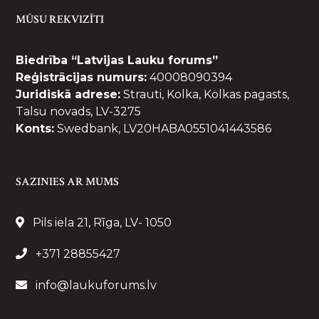
MŪSU REKVIZĪTI
Biedrība “Latvijas Lauku forums”
Reģistrācijas numurs:
40008090394
Juridiskā adrese:
Strauti, Kolka, Kolkas pagasts,
Talsu novads, LV-3275
Konts:
Swedbank, LV20HABA0551041443586
SAZINIES AR MUMS
Pils iela 21, Rīga, LV- 1050
+371 28855427
info@laukuforums.lv