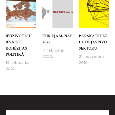
IEDZĪVOTĀJU
KUR EJAM? NAP
PĀRSKATS PAR
IESAISTE
2027
LATVIJAS NVO
KOHĒZIJAS
SEKTORU
11. februāris,
POLITIKĀ
2020.
21. novembris,
19. februāris,
2019.
2020.