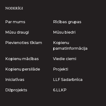
NODERĪGI
Par mums
Rīcības grupas
Mūsu draugi
Mūsu biedri
Pievienoties tīklam
Kopienu
pamatinformācija
Kopienu mācības
Viedie ciemi
Kopienu persilāde
Projekti
Iniciatīvas
LLF Sadarbnīca
Dižprojekts
6.LLKP