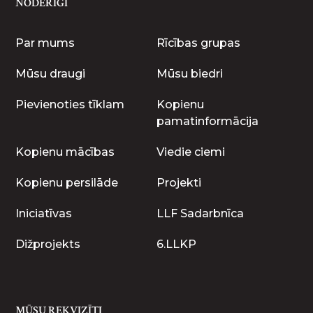
NODERĪGI
Par mums
Rīcības grupas
Mūsu draugi
Mūsu biedri
Pievienoties tīklam
Kopienu
pamatinformācija
Kopienu mācības
Viedie ciemi
Kopienu persilāde
Projekti
Iniciatīvas
LLF Sadarbnīca
Dižprojekts
6.LLKP
MŪSU REKVIZĪTI