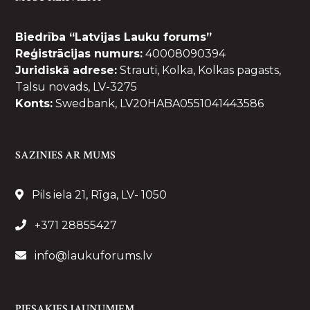
Biedrība “Latvijas Lauku forums”
Reģistrācijas numurs:
40008090394
Juridiskā adrese:
Strauti, Kolka, Kolkas pagasts,
Talsu novads, LV-3275
Konts:
Swedbank, LV20HABA0551041443586
SAZINIES AR MUMS
Pils iela 21, Rīga, LV- 1050
+371 28855427
info@laukuforums.lv
PIESAKIES JAUNUMIEM