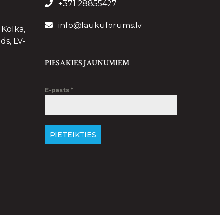
+371 28855427
info@laukuforums.lv
 Kolka,
ds, LV-
PIESAKIES JAUNUMIEM
E-pasts
*
PIETEIKTIES