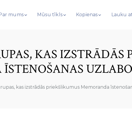
Par mums
Mūsu tīkls
Kopienas
Lauku at
UPAS, KAS IZSTRĀDĀS 
STENOŠANAS UZLABOŠ
upas, kas izstrādās priekšlikumus Memoranda īstenošan