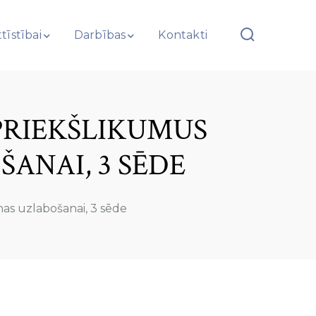
tīstībai
Darbības
Kontakti
PRIEKŠLIKUMUS
ANAI, 3 SĒDE
as uzlabošanai, 3 sēde