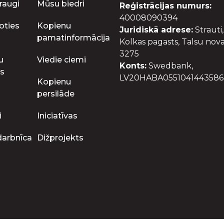
raugi
Mūsu biedri
Reģistrācijas numurs:
40008090394
oties
Kopienu
Juridiskā adrese:
Strauti,
pamatinformācija
Kolkas pagasts, Talsu nova
3275
u
Viedie ciemi
Konts:
Swedbank,
s
LV20HABA0551041443586
Kopienu
persilāde
i
Iniciatīvas
darbnīca
Dižprojekts