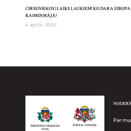
CIRSENIEKOS | LAIKS LAUKIEM! KO DARA EIROPA
KAIMIŅMĀJĀ?
4. aprīlis, 2020.
NODERĪ
Par m