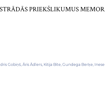
IZSTRĀDĀS PRIEKŠLIKUMUS MEMO
is Gobiņš, Āris Ādlers, Kitija Bite, Gundega Berķe, Inese