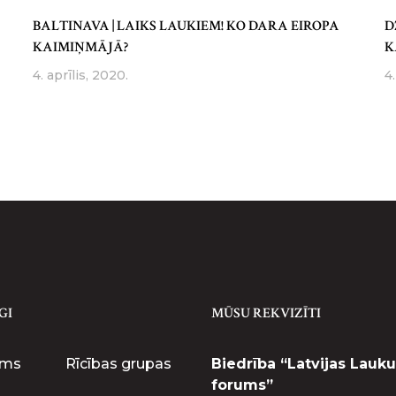
BALTINAVA | LAIKS LAUKIEM! KO DARA EIROPA
D
KAIMIŅMĀJĀ?
K
4. aprīlis, 2020.
4.
GI
MŪSU REKVIZĪTI
ums
Rīcības grupas
Biedrība “Latvijas Lauku
forums”