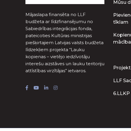
Mūsu d
Mājaslapa finansēta no LLF
Pievien
budžeta ar līdzfinansējumu no
tīklam
Sabiedrības integrācijas fonda,
Kopien
pateicoties Kultūras ministrijas
mācība
piešķirtajiem Latvijas valsts budžeta
līdzekļiem projekta “Lauku
kopienas – vietējo iedzīvotāju
interešu aizstāves un lauku teritoriju
Projekt
attīstības virzītājas” ietvaros.
LLF Sa
6.LLKP