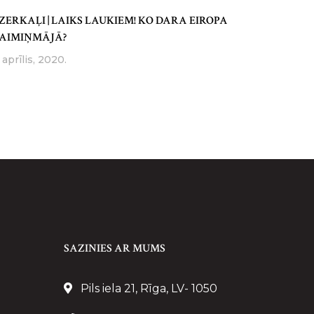
ZERKAĻI | LAIKS LAUKIEM! KO DARA EIROPA
AIMIŅMĀJĀ?
 aprīlis, 2020.
SAZINIES AR MUMS
Pils iela 21, Rīga, LV- 1050