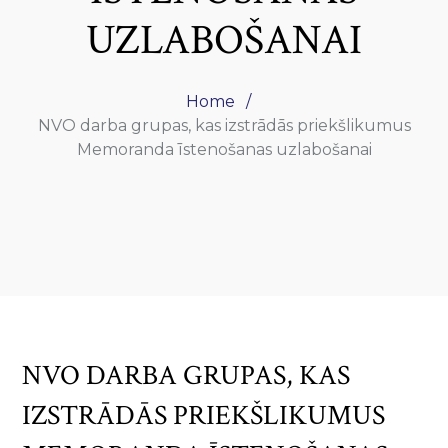
UZLABOŠANAI
Home
NVO darba grupas, kas izstrādās priekšlikumus
Memoranda īstenošanas uzlabošanai
NVO DARBA GRUPAS, KAS
IZSTRĀDĀS PRIEKŠLIKUMUS