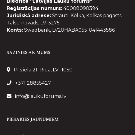
Biedrība “Latvijas Lauku forums”
Reģistrācijas numurs:
40008090394
Juridiskā adrese:
Strauti, Kolka, Kolkas pagasts,
Talsu novads, LV-3275
Konts:
Swedbank, LV20HABA0551041443586
SAZINIES AR MUMS
Pils iela 21, Rīga, LV- 1050
+371 28855427
info@laukuforums.lv
PIESAKIES JAUNUMIEM